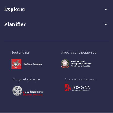
arrow_drop_down
Explorer
arrow_drop_down
Planifier
Soutenu par
Avec la contribution de
Conçu et géré par
En collaboration avec