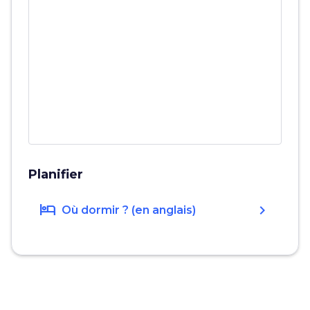
Planifier
hotel
chevron_right
Où dormir ? (en anglais)