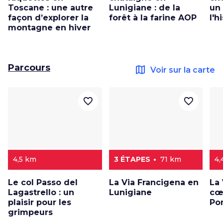
Toscane : une autre
Lunigiane : de la
un
façon d’explorer la
forêt à la farine AOP
l'h
montagne en hiver
Parcours
map
Voir sur la carte
favorite_border
favorite_border
4,5 km
3 ÉTAPES
71 km
4,
Le col Passo del
La Via Francigena en
La 
Lagastrello : un
Lunigiane
cœ
plaisir pour les
Po
grimpeurs