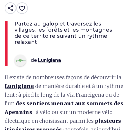
share
favorite_border
Partez au galop et traversez les
villages, les forêts et les montagnes
de ce territoire suivant un rythme
relaxant
de
Lunigiana
Il existe de nombreuses façons de découvrir la
Lunigiane
de manière durable et à un rythme
lent : à pied le long de la Via Francigena ou de
l’un
des sentiers menant aux sommets des
Apennins
; à vélo ou sur un moderne vélo
électrique en choisissant parmi les
plusieurs
itinéraires proposés
; toutefois, aujourd'hui,