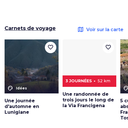
Carnets de voyage
map
Voir sur la carte
favorite_border
favorite_border
3 JOURNÉES
52 km
color_lens
color_le
Idées
Une randonnée de
trois jours le long de
Une journée
5 c
la Via Francigena
d'automne en
ab
Lunigiane
Fr
To