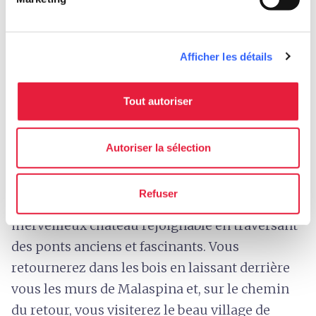
débouche sur la
vallée du Deglio
. Vous
arriverez à
Cassolana
, en longeant le ruisseau
entouré d'une nature sauvage et luxuriante.
Afficher les détails
Ensuite, vous traverserez ce petit village où le
temps semble s'être arrêté pour monter vers
Tout autoriser
Gabbiana
et un sentier passant d’abord au
milieu des bois de châtaigniers puis de hêtres
Autoriser la sélection
jusqu'à
Pastina
, où vous vous arrêterez pour
déjeuner dans une trattoria typique. Vous
Refuser
arriverez à
Bagnone
, une ville dominée par le
merveilleux château rejoignable en traversant
des ponts anciens et fascinants. Vous
retournerez dans les bois en laissant derrière
vous les murs de Malaspina et, sur le chemin
du retour, vous visiterez le beau village de