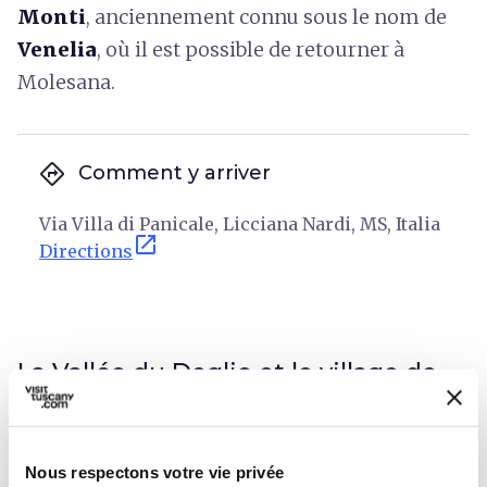
Monti
, anciennement connu sous le nom de
Venelia
, où il est possible de retourner à
Molesana.
directions
Comment y arriver
Via Villa di Panicale, Licciana Nardi, MS, Italia
open_in_new
Directions
La Vallée du Deglio et le village de
Bagnone
Nous respectons votre vie privée