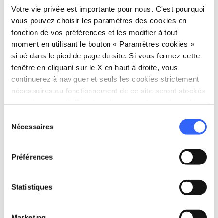
Votre vie privée est importante pour nous. C'est pourquoi
vous pouvez choisir les paramètres des cookies en
fonction de vos préférences et les modifier à tout
moment en utilisant le bouton « Paramètres cookies »
situé dans le pied de page du site. Si vous fermez cette
fenêtre en cliquant sur le X en haut à droite, vous
continuerez à naviguer et seuls les cookies strictement
nécessaires au fonctionnement de ce site seront stockés
sur votre appareil. Pour tous les autres types de cookies,
La partie élevée du village de Bagnone - Credit:
nous avons besoin de votre consentement.
Sélection
Lunigiana Marketing & Web
Nécessaires
du
consentement
Niveau de difficulté : moyen
Préférences
Durée de la randonnée à cheval : une journée
Statistiques
L’itinéraire part de
Molesana (Licciana
Nardi)
, se poursuit ensuite dans les bois et
Marketing