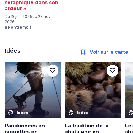
séraphique dans son
ardeur »
Du 19 juil. 2026 au 29 nov.
2026
à Pontremoli
Idées
map
Voir sur la carte
favorite_border
favorite_border
color_lens
color_lens
color_le
Idées
Idées
Randonnées en
La tradition de la
Le
raquettes en
châtaigne en
ch