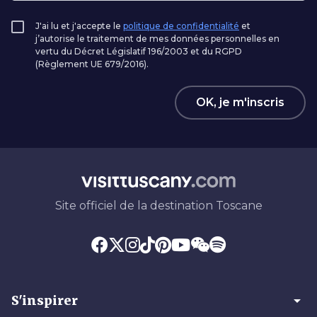
J'ai lu et j'accepte le
politique de confidentialité
et
j’autorise le traitement de mes données personnelles en
vertu du Décret Législatif 196/2003 et du RGPD
(Règlement UE 679/2016).
OK, je m'inscris
Site officiel de la destination Toscane
arrow_drop_down
S'inspirer