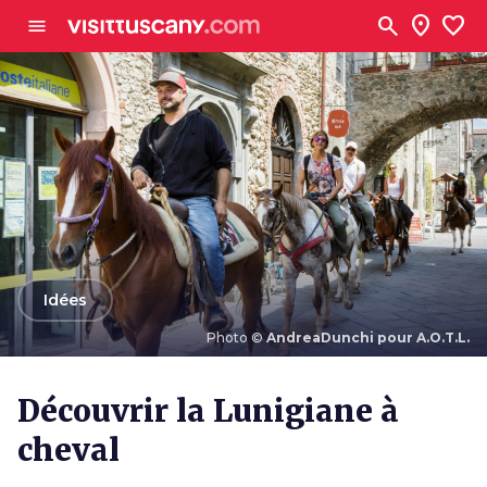
Aller au contenu principal
search
location_on
favorite
menu
arrow_back
Idées
Photo ©
AndreaDunchi pour A.O.T.L.
Photo ©
AndreaDunchi pour A.O.T.L.
Découvrir la Lunigiane à
cheval