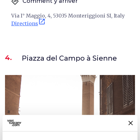
directions
Comment y arriver
Via I° Maggio, 4, 53035 Monteriggioni SI, Italy
open_in_new
Directions
4.
Piazza del Campo à Sienne