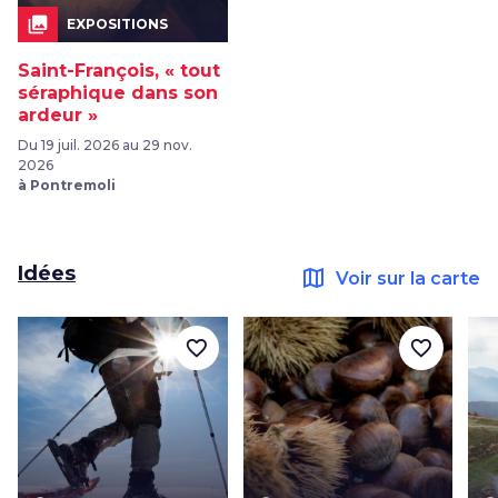
collections
EXPOSITIONS
Saint-François, « tout
séraphique dans son
ardeur »
Du 19 juil. 2026 au 29 nov.
2026
à Pontremoli
Idées
map
Voir sur la carte
favorite_border
favorite_border