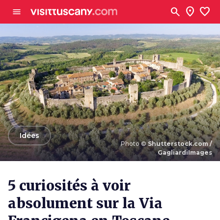
Aller au contenu principal
search
location_on
favorite
menu
arrow_back
Idées
Photo ©
Shutterstock.com /
GagliardiImages
Photo ©
Shutterstock.com / GagliardiImages
5 curiosités à voir
absolument sur la Via