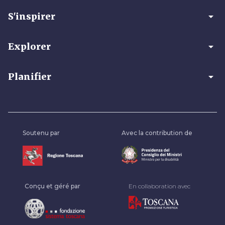
arrow_drop_down
S'inspirer
arrow_drop_down
Explorer
arrow_drop_down
Planifier
Soutenu par
Avec la contribution de
Conçu et géré par
En collaboration avec