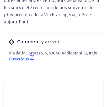
dorés et les arbres verdoyants de la Val d'Orcia
les soirs d'été reste l'un de nos souvenirs les
plus précieux de la Via Francigena, même
aujourd'hui.
directions
Comment y arriver
Via della Fortezza, 6, 53040 Radicofani SI, Italy
open_in_new
Directions