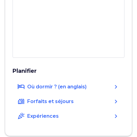
Planifier
hotel
chevron_right
Où dormir ? (en anglais)
holiday_village
chevron_right
Forfaits et séjours
celebration
chevron_right
Expériences