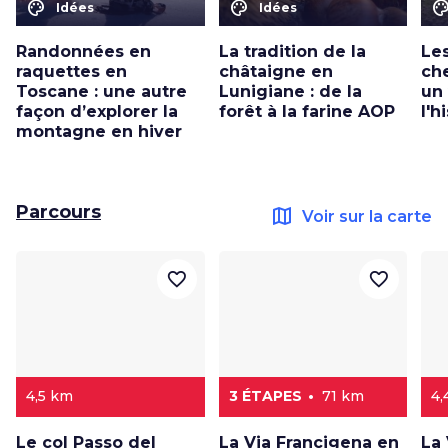
color_lens
color_lens
color_le
Idées
Idées
Randonnées en
La tradition de la
Le
raquettes en
châtaigne en
ch
Toscane : une autre
Lunigiane : de la
un
façon d’explorer la
forêt à la farine AOP
l'h
montagne en hiver
Parcours
map
Voir sur la carte
favorite_border
favorite_border
4,5 km
3 ÉTAPES
71 km
4,
Le col Passo del
La Via Francigena en
La 