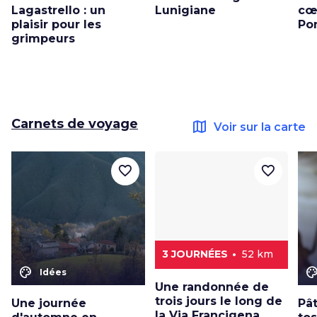
Lagastrello : un
Lunigiane
cœ
plaisir pour les
Po
grimpeurs
Carnets de voyage
map
Voir sur la carte
favorite_border
favorite_border
3 JOURNÉES
52 km
color_lens
color_le
Idées
Une randonnée de
trois jours le long de
Une journée
Pât
la Via Francigena