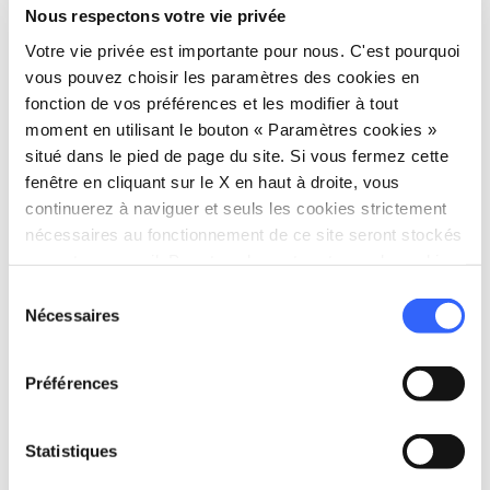
Nous respectons votre vie privée
Votre vie privée est importante pour nous. C'est pourquoi
Piazza del Campo à Sienne - Credit:
What if we
walked?
vous pouvez choisir les paramètres des cookies en
fonction de vos préférences et les modifier à tout
moment en utilisant le bouton « Paramètres cookies »
Saviez-vous que la ville historique de
Sienne
situé dans le pied de page du site. Si vous fermez cette
se trouve sur la Via Francigena ? Ou, plus
fenêtre en cliquant sur le X en haut à droite, vous
continuerez à naviguer et seuls les cookies strictement
excitant encore, que l'itinéraire passe par la
nécessaires au fonctionnement de ce site seront stockés
Piazza del Campo
, la célèbre place en forme
sur votre appareil. Pour tous les autres types de cookies,
de coquillage qui accueille la course de
nous avons besoin de votre consentement.
Sélection
chevaux du Palio de Sienne ? Faites coïncider
Nécessaires
du
votre promenade avec le
Palio
(qui a lieu
consentement
chaque année en juillet et août) et vous
Préférences
pourrez vous joindre à la foule qui assiste à la
course sur la place. Ou simplement marcher le
Statistiques
long du périmètre de la place, en imaginant le