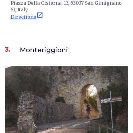
Piazza Della Cisterna, 13, 53037 San Gimignano
SI, Italy
open_in_new
Directions
3.
Monteriggioni