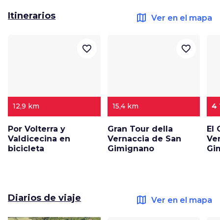
Itinerarios
map
Ver en el mapa
favorite_border
favorite_border
12,9 km
15,4 km
4
Por Volterra y
Gran Tour della
El
Valdicecina en
Vernaccia de San
Ve
bicicleta
Gimignano
Gi
Diarios de viaje
map
Ver en el mapa