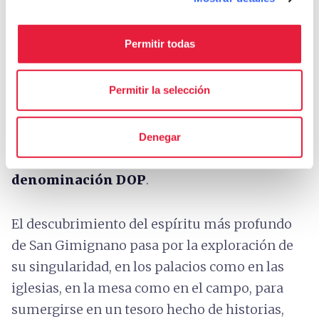
amarillo intenso como los rayos del sol
,
precioso desde la Edad Media. Numerosos
Permitir todas
mercaderes de especias se enriquecieron con el
comercio del azafrán y construyeron torres
Permitir la selección
como signo de poder. Muchos siglos después,
esta especia sigue siendo una de las
excelencias locales que hablan de tradición,
Denegar
dedicación y autenticidad, como demuestra su
denominación DOP
.
El descubrimiento del espíritu más profundo
de San Gimignano pasa por la exploración de
su singularidad, en los palacios como en las
iglesias, en la mesa como en el campo, para
sumergirse en un tesoro hecho de historias,