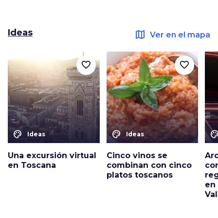
Ideas
map
Ver en el mapa
favorite_border
favorite_border
color_lens
color_lens
color_le
Ideas
Ideas
Una excursión virtual
Cinco vinos se
Ar
en Toscana
combinan con cinco
co
platos toscanos
re
en
Va