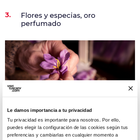
3.
Flores y especias, oro
perfumado
Le damos importancia a tu privacidad
Tu privacidad es importante para nosotros. Por ello,
Flor de Azafrán - Credit: Ambito Turistico Valdelsa
Valdicecina
puedes elegir la configuración de las cookies según tus
preferencias y cambiarlas en cualquier momento a