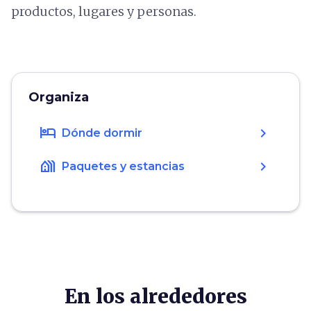
productos, lugares y personas.
Organiza
hotel
chevron_right
Dónde dormir
holiday_village
chevron_right
Paquetes y estancias
En los alrededores