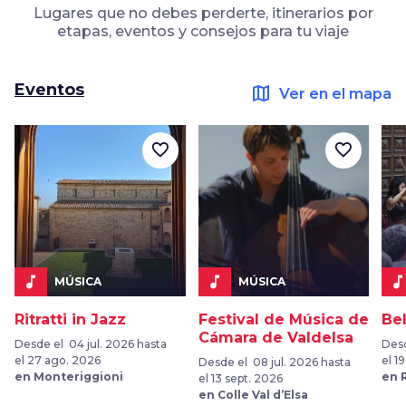
Lugares que no debes perderte, itinerarios por
etapas, eventos y consejos para tu viaje
Eventos
map
Ver en el mapa
favorite_border
favorite_border
music_note
music_note
music_not
MÚSICA
MÚSICA
Ritratti in Jazz
Festival de Música de
Be
Cámara de Valdelsa
Desde el 04 jul. 2026 hasta
Desd
el 27 ago. 2026
el 1
Desde el 08 jul. 2026 hasta
en Monteriggioni
en 
el 13 sept. 2026
en Colle Val d’Elsa