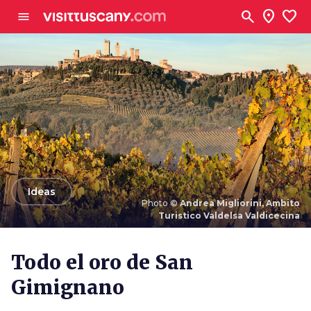
Ve al contenido principal
search
location_on
favorite
menu
arrow_back
Ideas
Photo ©
Andrea Migliorini, Ambito
Turistico Valdelsa Valdicecina
Photo ©
Andrea Migliorini, Ambito Turistico
Valdelsa Valdicecina
Todo el oro de San
Gimignano