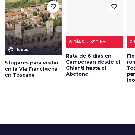
favorite_border
favorite_border
6 DÍAS
450 km
2
color_lens
Ideas
Ruta de 6 días en
Fi
Campervan desde el
ro
5 lugares para visitar
Chianti hasta el
To
en la Vía Francígena
Abetone
par
en Toscana
ino