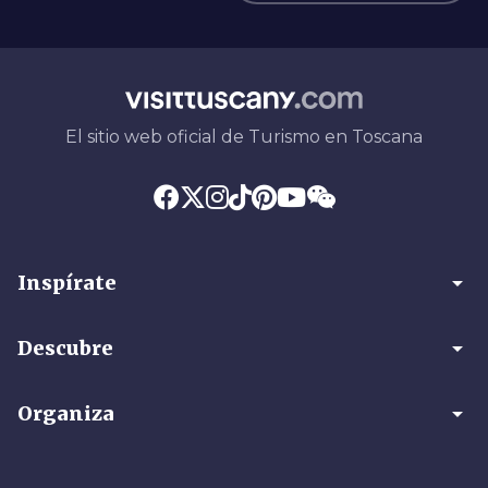
El sitio web oficial de Turismo en Toscana
arrow_drop_down
Inspírate
arrow_drop_down
Descubre
arrow_drop_down
Organiza