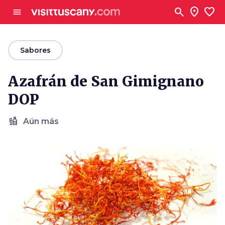
Ve al contenido principal
search
location_on
favorite
menu
arrow_back
Sabores
Azafrán de San Gimignano
DOP
liquor
Aún más