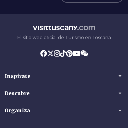
El sitio web oficial de Turismo en Toscana
arrow_drop_down
Inspírate
arrow_drop_down
Descubre
arrow_drop_down
Organiza