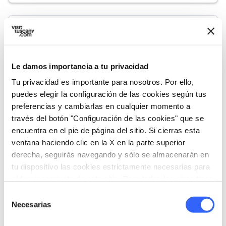
expand_more
Gastronomía
Le damos importancia a tu privacidad
category
Tu privacidad es importante para nosotros. Por ello,
Categoría
puedes elegir la configuración de las cookies según tus
Aún más
preferencias y cambiarlas en cualquier momento a
place
Origen
través del botón "Configuración de las cookies" que se
San Gimignano
encuentra en el pie de página del sitio. Si cierras esta
stars
ventana haciendo clic en la X en la parte superior
Denominación
derecha, seguirás navegando y sólo se almacenarán en
DOP
tu dispositivo las cookies estrictamente necesarias para
home
Consorcio de referencia
el funcionamiento de este sitio. Para todos los otros tipos
Associazione Amici dello zafferano di
de cookies necesitamos tu consentimiento.
Selección
San Gimignano
Necesarias
de
consentimiento