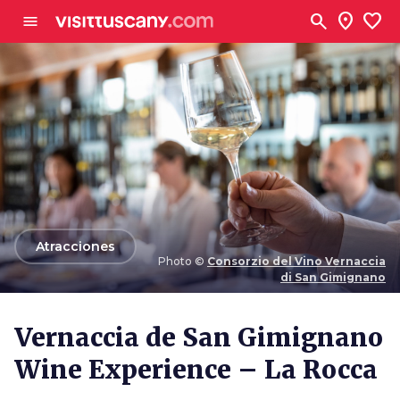
Ve al contenido principal
search
location_on
favorite
menu
arrow_back
Atracciones
Photo ©
Consorzio del Vino Vernaccia
di San Gimignano
Photo ©
Consorzio del Vino Vernaccia di San
Gimignano
Vernaccia de San Gimignano
Wine Experience – La Rocca