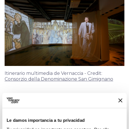
Itinerario multimedia de Vernaccia - Credit:
Consorzio della Denominazione San Gimignano
En el primer piso de La Rocca los visitantes que
reservan
Top Masterclass
– una degustación
de seis vinos del territorio para aprender a
Le damos importancia a tu privacidad
conocer las
diferentes expresiones
de