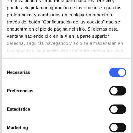
Tu privacidad es importante para nosotros. Por ello,
cuatroVernacce – tienen la posibilidad de vivir
puedes elegir la configuración de las cookies según tus
la realidad de San Gimignano a través de una
preferencias y cambiarlas en cualquier momento a
experiencia concentrada y emocional.
través del botón "Configuración de las cookies" que se
encuentra en el pie de página del sitio. Si cierras esta
Cada sala tiene su propio tema:
la historia
ventana haciendo clic en la X en la parte superior
secular de Vernaccia de San Gimignano
,
derecha, seguirás navegando y sólo se almacenarán en
tu dispositivo las cookies estrictamente necesarias para
sus poetas, el territorio, la agricultura, la
el funcionamiento de este sitio. Para todos los otros tipos
vendimia y el proceso de elaboración del vino,
de cookies necesitamos tu consentimiento.
Selección
contado a través de imágenes, luces, sonidos,
Necesarias
de
voces, vídeos, hologramas, visores con
consentimiento
películas de 360 grados.
Preferencias
El vino no es sólo una bebida, el vino es cultura
Estadística
y
una copa de Vernaccia de San Gimignano
custodia en sí misma siglos de historia,
Marketing
tradiciones, prácticas agronómicas y