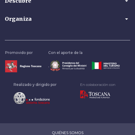
arrow_drop_down
Descubre
arrow_drop_down
Organiza
Promovido por
Con el aporte de la
.
Realizado y dirigido por
En colaboración con
QUIÉNES SOMOS