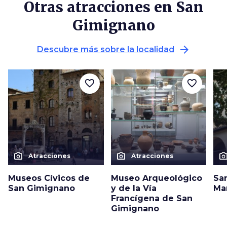
Otras atracciones en San
Gimignano
arrow_forward
Descubre más sobre la localidad
favorite_border
favorite_border
photo_camera
photo_camera
photo_cam
Atracciones
Atracciones
Museos Cívicos de
Museo Arqueológico
Sa
San Gimignano
y de la Vía
Ma
Francígena de San
Gimignano