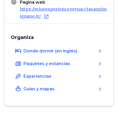
language
Pagina web
https://wineexperience.vernacciasangim
ignano.it/
open_in_new
Organiza
hotel
chevron_right
Dónde dormir (en inglés)
holiday_village
chevron_right
Paquetes y estancias
celebration
chevron_right
Experiencias
local_library
chevron_right
Guías y mapas