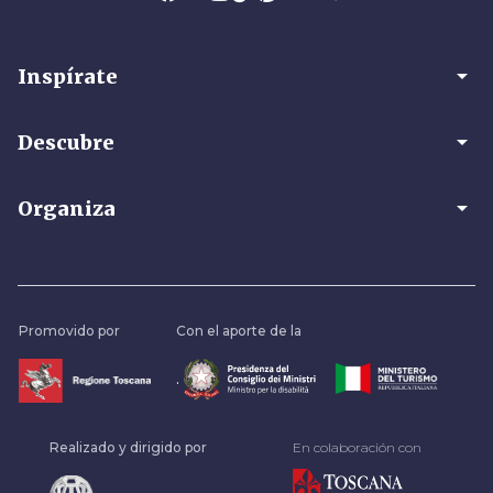
arrow_drop_down
Inspírate
arrow_drop_down
Descubre
arrow_drop_down
Organiza
Promovido por
Con el aporte de la
.
Realizado y dirigido por
En colaboración con