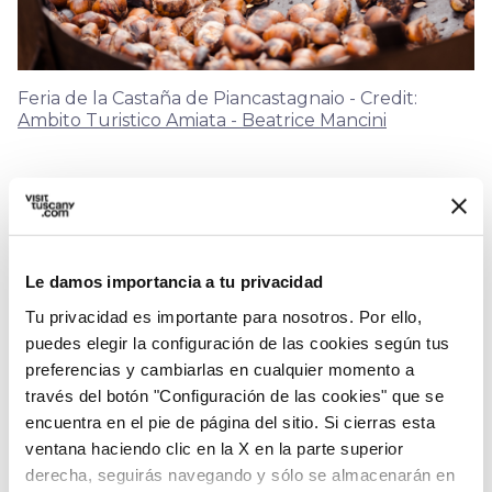
Feria de la Castaña de Piancastagnaio - Credit:
Ambito Turistico Amiata - Beatrice Mancini
El dulce y delicado sabor de las castañas de
Amiata, en las tres variedades Marrón, Bastarda
rossa y Cecio, se celebra durante las numerosas
Le damos importancia a tu privacidad
ferias
que animan los pueblos y llenan el aire
Tu privacidad es importante para nosotros. Por ello,
con ese perfume típico que caracteriza al otoño
puedes elegir la configuración de las cookies según tus
y de los braseros, como por ejemplo el
preferencias y cambiarlas en cualquier momento a
Crastatone
di Piancastagnaio, la
Festa del
través del botón "Configuración de las cookies" que se
Marrón
de Santa Fiora y
La Castagna de
encuentra en el pie de página del sitio. Si cierras esta
ventana haciendo clic en la X en la parte superior
Fiesta
en Arcidosso, que tienen lugar
entre
derecha, seguirás navegando y sólo se almacenarán en
octubre y principios de noviembre
: son la