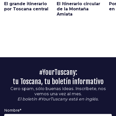
El grande itinerario
El Itinerario circular
Po
por Toscana central
de la Montaña
en 
Amiata
#YourTuscany:
tu Toscana, tu boletín informativo
Cero spam, sólo buenas ideas. Inscríbete, nos
vemos una vez al mes.
El boletín #YourTuscany está en inglés.
Nombre*