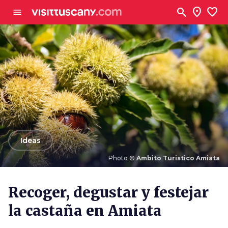
Ve al contenido principal
search
location_on
favorite
menu
arrow_back
Ideas
Photo ©
Ambito Turistico Amiata
Photo ©
Ambito Turistico Amiata
Recoger, degustar y festejar
la castaña en Amiata