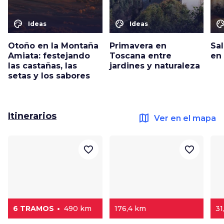
color_lens
color_lens
color_le
Ideas
Ideas
Otoño en la Montaña
Primavera en
Sal
Amiata: festejando
Toscana entre
en
las castañas, las
jardines y naturaleza
setas y los sabores
Itinerarios
map
Ver en el mapa
favorite_border
favorite_border
6 TRAMOS
490 km
176,4 km
31