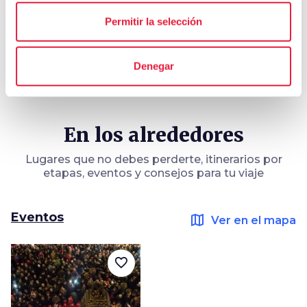
hotel
chevron_right
Dónde dormir (en inglés)
Permitir la selección
Denegar
En los alrededores
Lugares que no debes perderte, itinerarios por
etapas, eventos y consejos para tu viaje
Eventos
map
Ver en el mapa
favorite_border