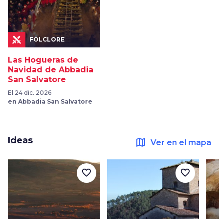
FOLCLORE
Las Hogueras de
Navidad de Abbadia
San Salvatore
El 24 dic. 2026
en Abbadia San Salvatore
Ideas
map
Ver en el mapa
favorite_border
favorite_border