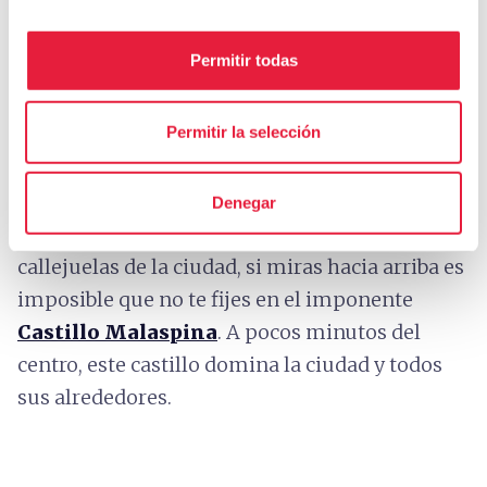
encuentra la
Chiesa della Misericordia
,
iglesia construida en 1629 y cuya estructura
Permitir todas
original sigue intacta. Tiene una fachada con
cuatro columnas que sostienen una arcada.
Permitir la selección
Muy interesantes son el ábside y las dos
capillas laterales.
Denegar
Y por último, caminando por las calles y
callejuelas de la ciudad, si miras hacia arriba es
imposible que no te fijes en el imponente
Castillo Malaspina
. A pocos minutos del
centro, este castillo domina la ciudad y todos
sus alrededores.