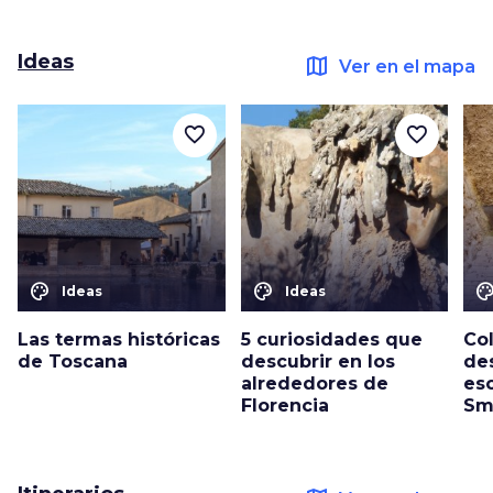
Ideas
map
Ver en el mapa
favorite_border
favorite_border
color_lens
color_lens
color_le
Ideas
Ideas
Las termas históricas
5 curiosidades que
Col
de Toscana
descubrir en los
de
alrededores de
esc
Florencia
Sm