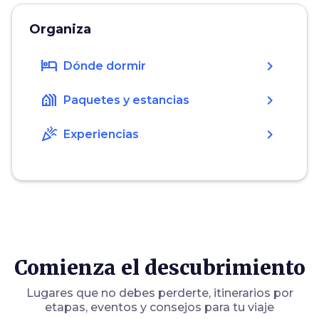
Organiza
hotel
chevron_right
Dónde dormir
holiday_village
chevron_right
Paquetes y estancias
celebration
chevron_right
Experiencias
Comienza el descubrimiento
Lugares que no debes perderte, itinerarios por
etapas, eventos y consejos para tu viaje