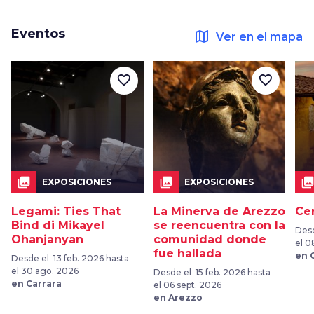
Eventos
map
Ver en el mapa
favorite_border
favorite_border
collections
collections
collection
EXPOSICIONES
EXPOSICIONES
Legami: Ties That
La Minerva de Arezzo
Ce
Bind di Mikayel
se reencuentra con la
Desd
Ohanjanyan
comunidad donde
el 0
fue hallada
en 
Desde el 13 feb. 2026 hasta
el 30 ago. 2026
Desde el 15 feb. 2026 hasta
en Carrara
el 06 sept. 2026
en Arezzo