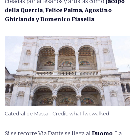
creadas por artesanos y artistas como
Jacopo
della Quercia
,
Felice Palma, Agostino
Ghirlanda y Domenico Fiasella
.
Catedral de Massa - Credit:
whatifwewalked
Si se recorre Via Dante se llega al
Duomo
. La