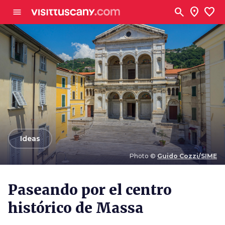
Ve al contenido principal
search
location_on
favorite
menu
arrow_back
Ideas
Photo ©
Guido Cozzi/SIME
Photo ©
Guido Cozzi/SIME
Paseando por el centro
histórico de Massa