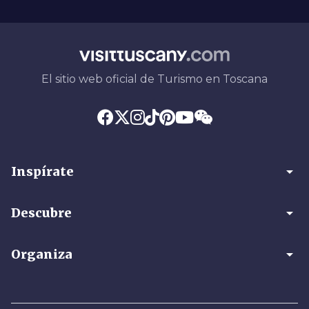
El sitio web oficial de Turismo en Toscana
arrow_drop_down
Inspírate
arrow_drop_down
Descubre
arrow_drop_down
Organiza