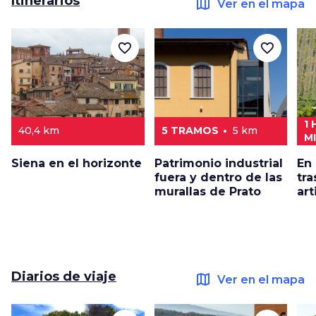
Itinerarios
map
Ver en el mapa
favorite_border
favorite_border
1
40,4 km
5 TRAMOS
5 km
M
Siena en el horizonte
Patrimonio industrial
En 
fuera y dentro de las
tra
murallas de Prato
art
Diarios de viaje
map
Ver en el mapa