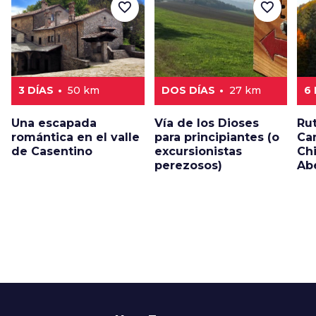
favorite_border
favorite_border
3 DÍAS
50 km
DOS DÍAS
27 km
6
Una escapada
Vía de los Dioses
Ru
romántica en el valle
para principiantes (o
Ca
de Casentino
excursionistas
Chi
perezosos)
Ab