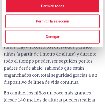
Cerca de Scarlino puedes hacer varias
Permitir todas
actividades para alejarte de los días en el mar.
Dentro del
complejo forestal Bandite di
Permitir la selección
Scarlino
hay un divertido parque de aventuras
("Il Tasso Scatenato") con numerosos
Denegar
recorridos sobre los árboles para adultos y
niños. Hay 4 recorridos reservados para los
niños (a partir de 1 metro de altura) y durante
todo el tiempo pueden ser seguidos por los
padres desde abajo, sabiendo que están
enganchados con total seguridad gracias a un
dispositivo de línea de vida continua.
En cambio, los niños un poco más grandes
(desde 1,40 metros de altura) pueden realizar