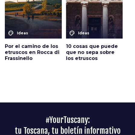
color_lens
color_lens
Ideas
Ideas
Por el camino de los
10 cosas que puede
etruscos en Rocca di
que no sepa sobre
Frassinello
los etruscos
#YourTuscany:
tu Toscana, tu boletín informativo