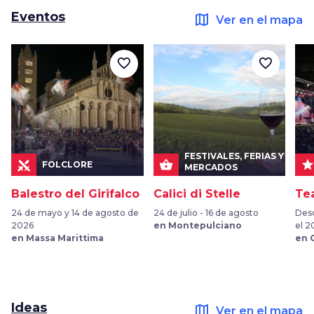
Eventos
map
Ver en el mapa
favorite_border
favorite_border
FESTIVALES, FERIAS Y
shopping_basket
sta
FOLCLORE
MERCADOS
Balestro del Girifalco
Calici di Stelle
Te
24 de mayo y 14 de agosto de
24 de julio - 16 de agosto
Desd
2026
en Montepulciano
el 2
en Massa Marittima
en 
Ideas
map
Ver en el mapa