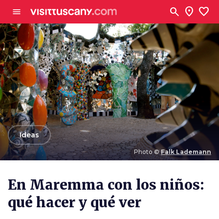
Ve al contenido principal
search
location_on
favorite
menu
arrow_back
Ideas
Photo ©
Falk Lademann
Photo ©
Falk Lademann
En Maremma con los niños:
qué hacer y qué ver