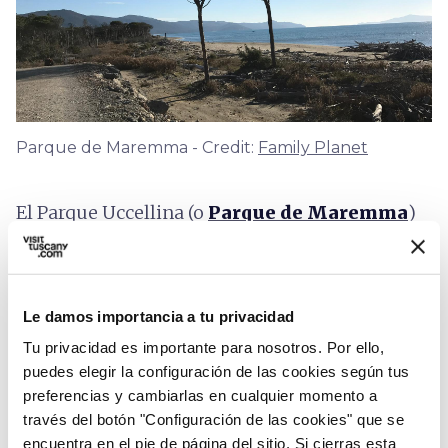
Parque de Maremma - Credit:
Family Planet
El Parque Uccellina (o
Parque de Maremma
)
es realmente muy vasto, extendiéndose por 25
kilómetros, desde Principina a Mare hasta
Talamone.
Existen varios senderos
,
para las
Le damos importancia a tu privacidad
familias con niños se puede hacer uno de
Tu privacidad es importante para nosotros. Por ello,
los más fáciles
(sendero de la Fauna y Forestal
puedes elegir la configuración de las cookies según tus
A5-A6) que permite en 2 horas de caminata
preferencias y cambiarlas en cualquier momento a
través del botón "Configuración de las cookies" que se
hacer un bonito recorrido dentro del parque,
encuentra en el pie de página del sitio. Si cierras esta