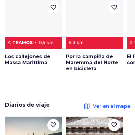
favorite_border
favorite_border
4 TRAMOS
0,5 km
6,3 km
2,
Los callejones de
Por la campiña de
El
Massa Marittima
Maremma del Norte
con
en bicicleta
Diarios de viaje
map
Ver en el mapa
favorite_border
favorite_border