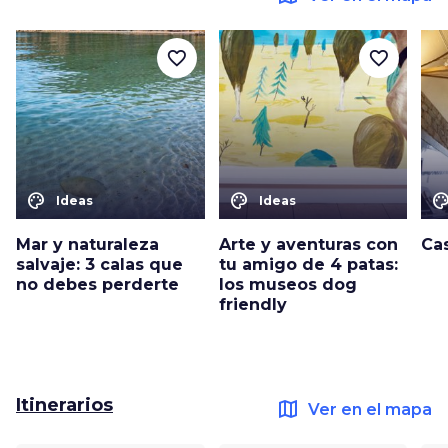
favorite_border
favorite_border
color_lens
color_lens
color_le
Ideas
Ideas
Mar y naturaleza
Arte y aventuras con
Ca
salvaje: 3 calas que
tu amigo de 4 patas:
no debes perderte
los museos dog
friendly
Itinerarios
map
Ver en el mapa