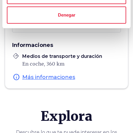
Denegar
fullscreen
Explorar en el mapa
Informaciones
directions
Medios de transporte y duración
En coche, 360 km
info
Más informaciones
Explora
Descubre lo que te puede interesar en los