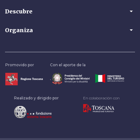
arrow_drop_down
Descubre
arrow_drop_down
Organiza
Promovido por
Con el aporte de la
.
Realizado y dirigido por
En colaboración con