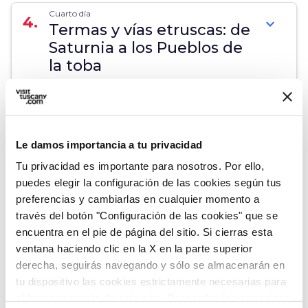
Cuarto día
4.
expand_more
Termas y vías etruscas: de
Saturnia a los Pueblos de
la toba
map
Muestra en el mapa
Le damos importancia a tu privacidad
Tu privacidad es importante para nosotros. Por ello,
puedes elegir la configuración de las cookies según tus
Quinto día
5.
expand_more
Ciclotour en el Parque de
preferencias y cambiarlas en cualquier momento a
través del botón "Configuración de las cookies" que se
la Maremma
encuentra en el pie de página del sitio. Si cierras esta
ventana haciendo clic en la X en la parte superior
derecha, seguirás navegando y sólo se almacenarán en
map
Muestra en el mapa
tu dispositivo las cookies estrictamente necesarias para
el funcionamiento de este sitio. Para todos los otros tipos