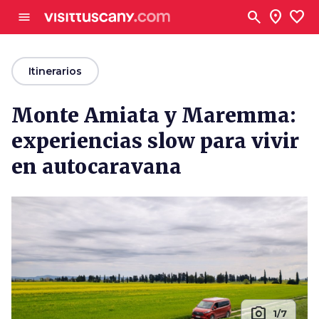
Ve al contenido principal
search
location_on
favorite
menu
arrow_back
Itinerarios
Monte Amiata y Maremma:
experiencias slow para vivir
en autocaravana
photo_camera
1/7