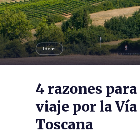
arrow_back
Ideas
4 razones para
viaje por la Ví
Toscana