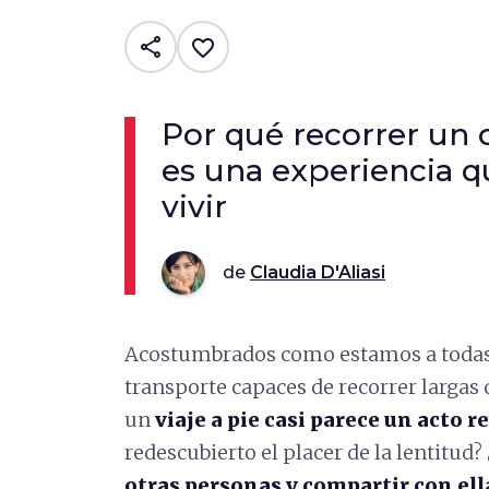
share
favorite_border
Por qué recorrer un
es una experiencia 
vivir
de
Claudia D'Aliasi
Acostumbrados como estamos a todas
transporte capaces de recorrer largas
un
viaje a
pie casi parece un acto r
redescubierto el placer de la lentitud?
otras personas y compartir con el