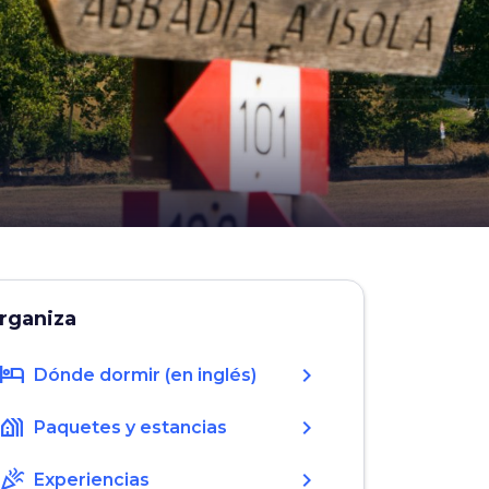
rganiza
hotel
chevron_right
Dónde dormir (en inglés)
holiday_village
chevron_right
Paquetes y estancias
celebration
chevron_right
Experiencias