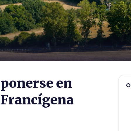
 ponerse en
O
a Francígena