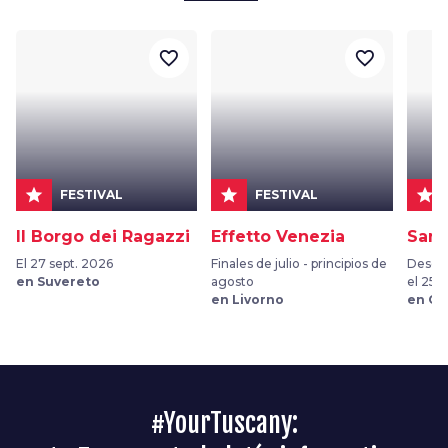
favorite_border
favorite_border
star
star
star
FESTIVAL
FESTIVAL
Il Borgo dei Ragazzi
Effetto Venezia
San 
El 27 sept. 2026
Finales de julio - principios de
Desde 
en Suvereto
agosto
el 25 
en Livorno
en Ca
#YourTuscany: