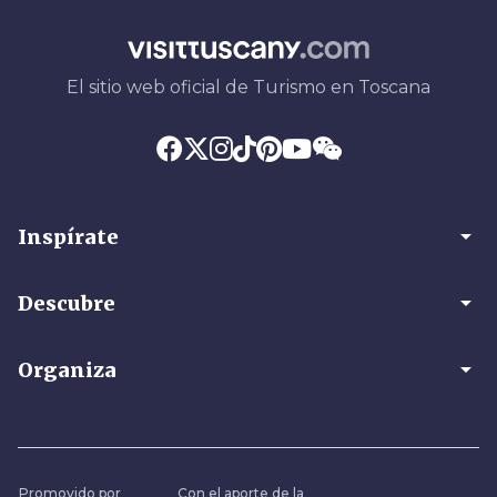
El sitio web oficial de Turismo en Toscana
arrow_drop_down
Inspírate
arrow_drop_down
Descubre
arrow_drop_down
Organiza
Promovido por
Con el aporte de la