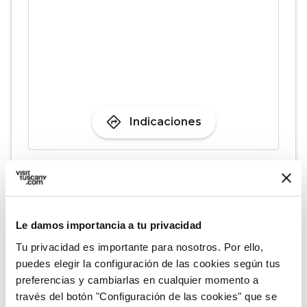
directions
Indicaciones
Informaciones
home
Dónde
Certaldo
Le damos importancia a tu privacidad
Piazza Boccaccio, 53, 50052 Certaldo FI,
Tu privacidad es importante para nosotros. Por ello,
Italia
puedes elegir la configuración de las cookies según tus
schedule
Cuándo
preferencias y cambiarlas en cualquier momento a
Julio
través del botón "Configuración de las cookies" que se