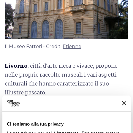
Il Museo Fattori - Credit:
Etienne
Livorno
, città d'arte ricca e vivace, propone
nelle proprie raccolte museali i vari aspetti
culturali che hanno caratterizzato il suo
illustre passato.
La splendida Villa Mimbelli ospita il
Museo
Civico Giovanni Fattori
che raccoglie
numerose opere di pittori appartenenti alle
Ci teniamo alla tua privacy
correnti dominanti in Toscana nell'Ottocento e