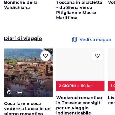
Bonifiche della
Toscana in bicicletta
Vo
Valdichiana
- da Siena verso
Pitigliano e Massa
Marittima
Diari di viaggio
map
Vedi su mappa
favorite_border
favorite_border
2 GIORNI
80 km
1
color_lens
Idee
Weekend romantico
Liv
in Toscana: consigli
co
Cosa fare e cosa
per un viaggio
vedere a Lucca in un
indimenticabile
giorno romantico