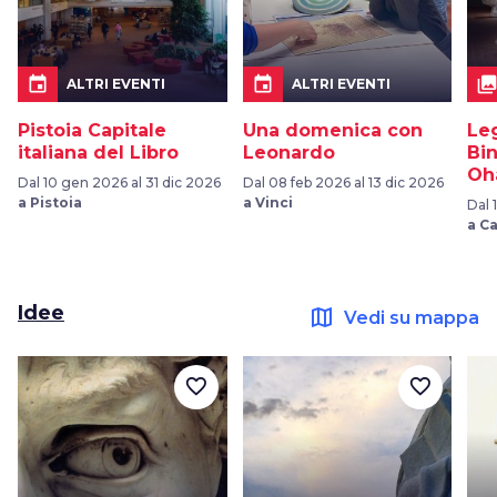
event
event
collection
ALTRI EVENTI
ALTRI EVENTI
Pistoia Capitale
Una domenica con
Le
italiana del Libro
Leonardo
Bi
Oh
Dal 10 gen 2026 al 31 dic 2026
Dal 08 feb 2026 al 13 dic 2026
a Pistoia
a Vinci
Dal 
a C
Idee
map
Vedi su mappa
favorite_border
favorite_border