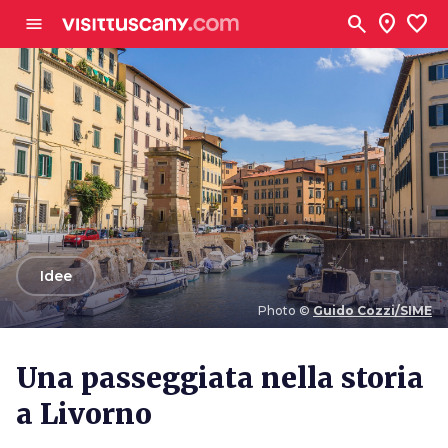
Vai al contenuto principale
search
location_on
favorite
menu
arrow_back
Idee
Photo ©
Guido Cozzi/SIME
Photo ©
Guido Cozzi/SIME
Una passeggiata nella storia
a Livorno