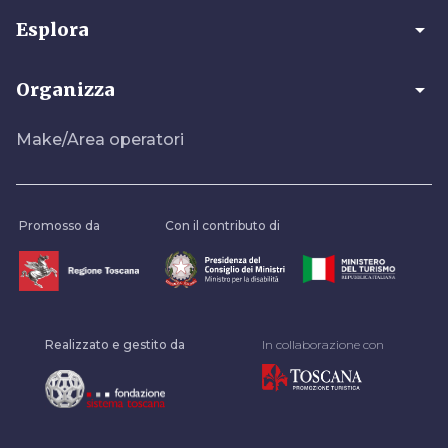
arrow_drop_down
Esplora
arrow_drop_down
Organizza
Make/Area operatori
Promosso da
Con il contributo di
Realizzato e gestito da
In collaborazione con