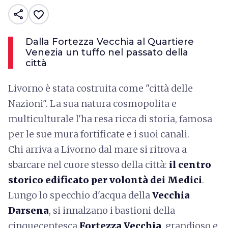
share
favorite_border
Dalla Fortezza Vecchia al Quartiere
Venezia un tuffo nel passato della
città
Livorno è stata costruita come "città delle
Nazioni". La sua natura cosmopolita e
multiculturale l'ha resa ricca di storia, famosa
per le sue mura fortificate e i suoi canali.
Chi arriva a Livorno dal mare si ritrova a
sbarcare nel cuore stesso della città:
il centro
storico edificato per volontà dei Medici
.
Lungo lo specchio d'acqua della
Vecchia
Darsena
, si innalzano i bastioni della
cinquecentesca
Fortezza Vecchia
, grandioso e