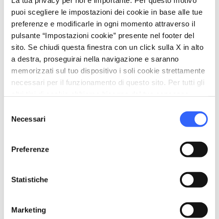
La tua privacy per noi è importante. Per questo motivo
nel primo Novecento: i Macchiaioli, i post-
puoi scegliere le impostazioni dei cookie in base alle tue
macchiaioli e i divisionisti. Si può ammirare
preferenze e modificarle in ogni momento attraverso il
così un'ampia collezione di tele di
Giovanni
pulsante “Impostazioni cookie” presente nel footer del
sito. Se chiudi questa finestra con un click sulla X in alto
Fattori
, oltre a significative opere di Signorini,
a destra, proseguirai nella navigazione e saranno
Cabianca, Boldini, Tommasi e molti altri.
memorizzati sul tuo dispositivo i soli cookie strettamente
necessari per il funzionamento di questo sito. Per tutti gli
altri tipi di cookie abbiamo bisogno del tuo consenso.
Selezione
Necessari
del
Organizza
consenso
hotel
Preferenze
chevron_right
Dove dormire
restaurant
chevron_right
Dove mangiare
Statistiche
holiday_village
chevron_right
Pacchetti e soggiorni
Marketing