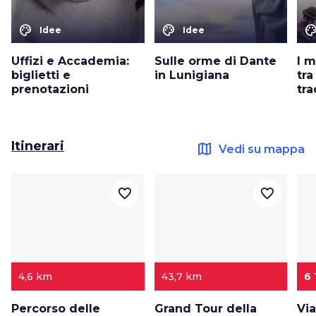
color_lens
color_lens
color_le
Idee
Idee
Uffizi e Accademia:
Sulle orme di Dante
I 
biglietti e
in Lunigiana
tra
prenotazioni
tra
Itinerari
map
Vedi su mappa
favorite_border
favorite_border
4,6 km
43,7 km
6
Percorso delle
Grand Tour della
Via