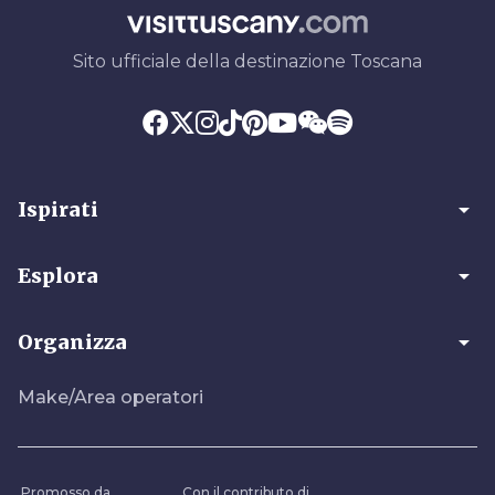
Sito ufficiale della destinazione Toscana
arrow_drop_down
Ispirati
arrow_drop_down
Esplora
arrow_drop_down
Organizza
Make/Area operatori
Promosso da
Con il contributo di