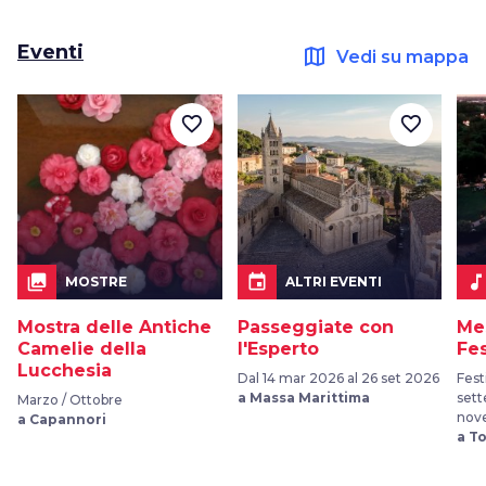
Eventi
map
Vedi su mappa
favorite_border
favorite_border
collections
event
music_not
MOSTRE
ALTRI EVENTI
Mostra delle Antiche
Passeggiate con
Me
Camelie della
l'Esperto
Fes
Lucchesia
Dal 14 mar 2026 al 26 set 2026
Fest
a Massa Marittima
sett
Marzo / Ottobre
nov
a Capannori
a T