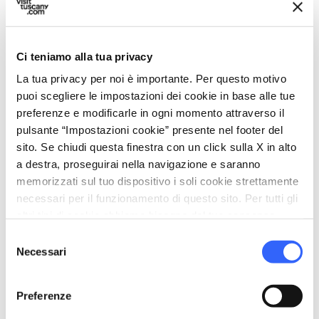
vista stupenda sul
mare
, soprattutto al calare
della sera: un attimo affascinante e incantevole
da godersi con calma e serenità. Anche
Ci teniamo alla tua privacy
Castiglioncello
, località conosciuta come "la
La tua privacy per noi è importante. Per questo motivo
perla del Tirreno", è una favolosa location
puoi scegliere le impostazioni dei cookie in base alle tue
romantica: da un lato l'antico villaggio etrusco,
preferenze e modificarle in ogni momento attraverso il
pulsante “Impostazioni cookie” presente nel footer del
dall'altro il mare cristallino che si infrange
sito. Se chiudi questa finestra con un click sulla X in alto
sugli scogli.
a destra, proseguirai nella navigazione e saranno
Una bella passeggiata romatica al tramonto vi
memorizzati sul tuo dispositivo i soli cookie strettamente
aspetta anche a due passi dalla città della torre
necessari per il funzionamento di questo sito. Per tutti gli
altri tipi di cookie abbiamo bisogno del tuo consenso.
pendente:
Marina di Pisa
, da piccolo villaggio
Selezione
di pescatori a piccolo centro con edifici in stile
Necessari
del
liberty.
consenso
Anche i pontili di
Forte dei Marmi
e quello di
Preferenze
Camaiore
offrono una passeggiata romantica