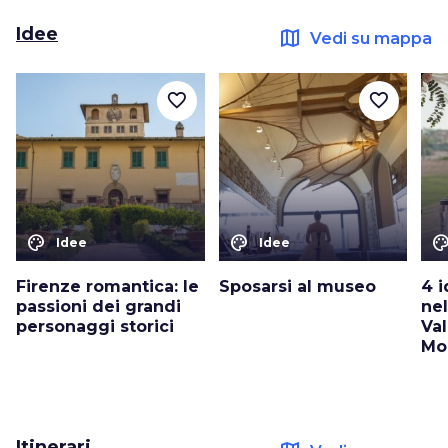
Idee
map
Vedi su mappa
favorite_border
favorite_border
color_lens
color_lens
color_le
Idee
Idee
Firenze romantica: le
Sposarsi al museo
4 i
passioni dei grandi
ne
personaggi storici
Va
Mo
Itinerari