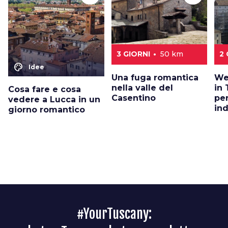
3 GIORNI
50 km
2 
color_lens
Idee
Una fuga romantica
We
nella valle del
in 
Cosa fare e cosa
Casentino
pe
vedere a Lucca in un
in
giorno romantico
#YourTuscany: