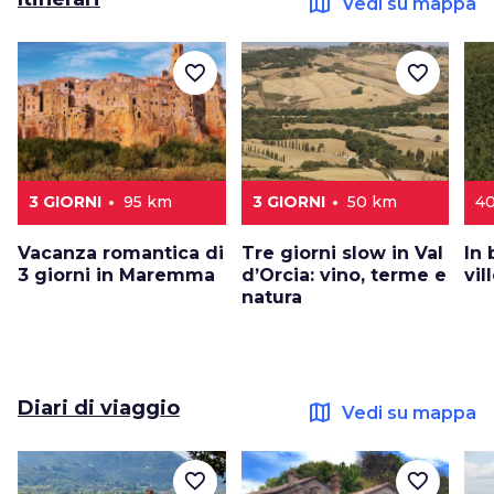
map
Vedi su mappa
favorite_border
favorite_border
3 GIORNI
95 km
3 GIORNI
50 km
40
Vacanza romantica di
Tre giorni slow in Val
In 
3 giorni in Maremma
d’Orcia: vino, terme e
vil
natura
Diari di viaggio
map
Vedi su mappa
favorite_border
favorite_border