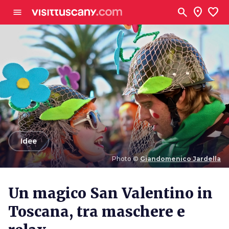
Vai al contenuto principale
search
location_on
favorite
menu
arrow_back
Idee
Photo ©
Giandomenico Jardella
Photo ©
Giandomenico Jardella
Un magico San Valentino in
Toscana, tra maschere e