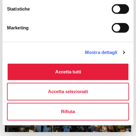
con lo sguardo che si perde nel mare,
Statistiche
all'infinito.
Marketing
San Valentino al Carnevale
Mostra dettagli
Accetta tutti
Accetta selezionati
Rifiuta