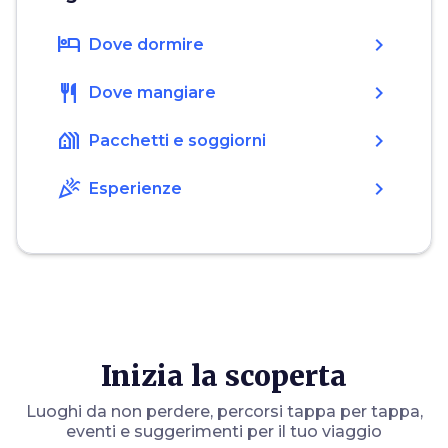
hotel
chevron_right
Dove dormire
restaurant
chevron_right
Dove mangiare
holiday_village
chevron_right
Pacchetti e soggiorni
celebration
chevron_right
Esperienze
Inizia la scoperta
Luoghi da non perdere, percorsi tappa per tappa,
eventi e suggerimenti per il tuo viaggio