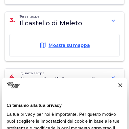
Terza tappa
3.
expand_more
Il castello di Meleto
map
Mostra su mappa
Quarta Tappa
4.
expand_more
Il castello di Castagnoli
map
Mostra su mappa
Ci teniamo alla tua privacy
La tua privacy per noi è importante. Per questo motivo
puoi scegliere le impostazioni dei cookie in base alle tue
preferenze e modificarle in ogni momento attraverso il