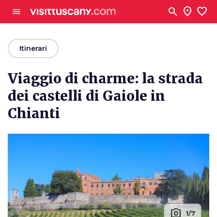
Vai al contenuto principale
search
location_on
favorite
menu
arrow_back
Itinerari
Viaggio di charme: la strada
dei castelli di Gaiole in
Chianti
photo_camera
1/7