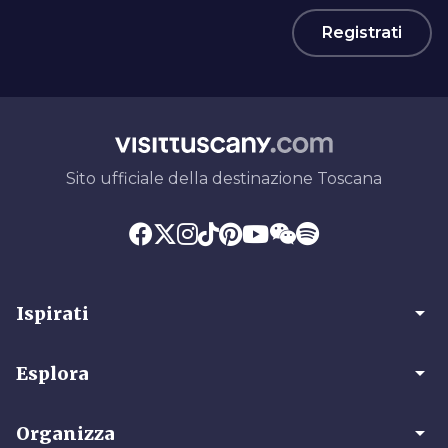
Registrati
Sito ufficiale della destinazione Toscana
arrow_drop_down
Ispirati
arrow_drop_down
Esplora
arrow_drop_down
Organizza