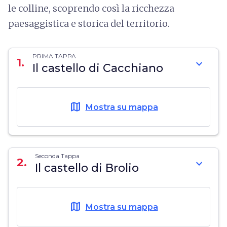
le colline, scoprendo così la ricchezza
paesaggistica e storica del territorio.
PRIMA TAPPA
1.
expand_more
Il castello di Cacchiano
map
Mostra su mappa
Seconda Tappa
2.
expand_more
Il castello di Brolio
map
Mostra su mappa