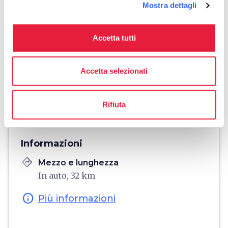
Mostra dettagli
Accetta tutti
Accetta selezionati
fullscreen
Esplora su mappa
Rifiuta
Informazioni
directions
Mezzo e lunghezza
In auto, 32 km
info
Più informazioni