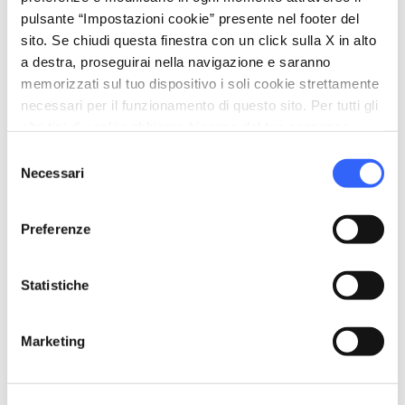
Quinta tappa
5.
expand_more
pulsante “Impostazioni cookie” presente nel footer del
Il castello di Montegrossi
sito. Se chiudi questa finestra con un click sulla X in alto
a destra, proseguirai nella navigazione e saranno
memorizzati sul tuo dispositivo i soli cookie strettamente
map
Mostra su mappa
necessari per il funzionamento di questo sito. Per tutti gli
altri tipi di cookie abbiamo bisogno del tuo consenso.
Selezione
Necessari
del
Sesta tappa
6.
expand_more
L'Abbazia di Coltibuono
consenso
Preferenze
map
Mostra su mappa
Statistiche
Marketing