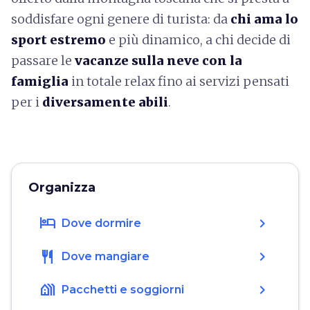
soddisfare ogni genere di turista: da
chi ama lo
sport estremo
e più dinamico, a chi decide di
passare le
vacanze sulla neve con la
famiglia
in totale relax fino ai servizi pensati
per i
diversamente abili
.
Organizza
hotel
chevron_right
Dove dormire
restaurant
chevron_right
Dove mangiare
holiday_village
chevron_right
Pacchetti e soggiorni