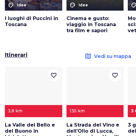
color_lens
color_lens
color_le
Idee
Idee
I luoghi di Puccini in
Cinema e gusto:
Mon
Toscana
viaggio in Toscana
sci
tra film e sapori
ve
Itinerari
map
Vedi su mappa
favorite_border
favorite_border
3,8 km
135 km
3 
La Valle del Bello e
La Strada del Vino e
3 g
del Buono in
dell’Olio di Lucca,
dei