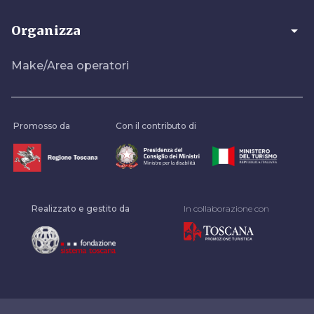
arrow_drop_down
Organizza
Make/Area operatori
Promosso da
Con il contributo di
Realizzato e gestito da
In collaborazione con