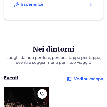
celebration
chevron_right
Esperienze
Nei dintorni
Luoghi da non perdere, percorsi tappa per tappa,
eventi e suggerimenti per il tuo viaggio
Eventi
map
Vedi su mappa
favorite_border