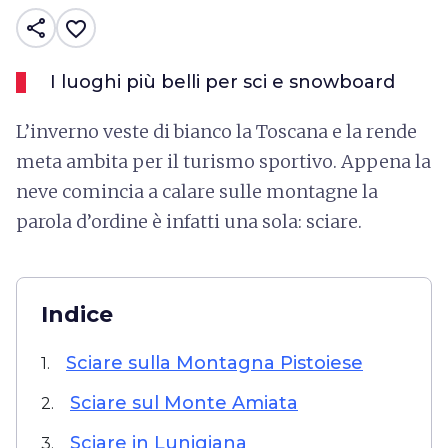
share
favorite_border
I luoghi più belli per sci e snowboard
L’inverno veste di bianco la Toscana e la rende
meta ambita per il turismo sportivo. Appena la
neve comincia a calare sulle montagne la
parola d’ordine è infatti una sola: sciare.
Indice
Sciare sulla Montagna Pistoiese
1.
Sciare sul Monte Amiata
2.
Sciare in Lunigiana
3.