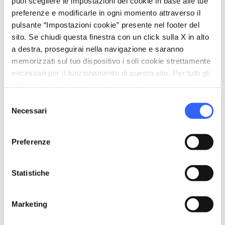
puoi scegliere le impostazioni dei cookie in base alle tue
Sciare in Garfagnana
preferenze e modificarle in ogni momento attraverso il
pulsante “Impostazioni cookie” presente nel footer del
sito. Se chiudi questa finestra con un click sulla X in alto
a destra, proseguirai nella navigazione e saranno
memorizzati sul tuo dispositivo i soli cookie strettamente
necessari per il funzionamento di questo sito. Per tutti gli
altri tipi di cookie abbiamo bisogno del tuo consenso.
Selezione
Necessari
del
consenso
Preferenze
Stazione sciistica di Casone di Profecchia - Credit:
Statistiche
hotelilcasone.it
Marketing
Infine in
Garfagnana
gli appassionati della