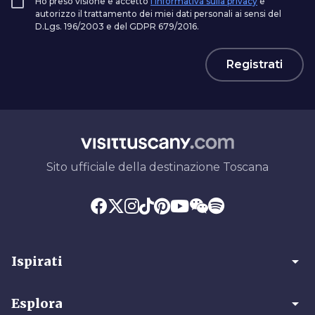
Ho preso visione e accetto
l'informativa sulla privacy
e
autorizzo il trattamento dei miei dati personali ai sensi del
D.Lgs. 196/2003 e del GDPR 679/2016.
Registrati
Sito ufficiale della destinazione Toscana
arrow_drop_down
Ispirati
arrow_drop_down
Esplora