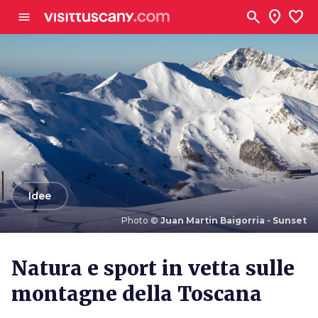
Vai al contenuto principale
search
location_on
favorite
menu
arrow_back
Idee
Photo ©
Juan Martin Baigorria - Sunset
Photo ©
Juan Martin Baigorria - Sunset
Natura e sport in vetta sulle
montagne della Toscana