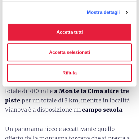
neve possono scegliere tra due località, Casone
di Profecchia e Careggine - immerse tra
Mostra dettagli
panorami che toccano le vette delle Alpi
Apuane e l’Appennino.
Accetta tutti
Particolarmente adatto a chi mette gli sci ai
Accetta selezionati
piedi per la prima volta è il Casone di
Profecchia, dotato di campi scuola ma anche di
piste più impegnative. A Careggine, in località
Rifiuta
Formica sono presenti
due piste da sci
per un
totale di 700 mt e
a Monte la Cima altre tre
piste
per un totale di 3 km, mentre in località
Vianova è a disposizione un
campo scuola
.
Un panorama ricco e accattivante quello
offerto dalla montagna toscana che si presta a