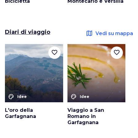
bicicletta
Montecarlo e Versilia
Diari di viaggio
map
Vedi su mappa
favorite_border
favorite_border
color_lens
color_lens
Idee
Idee
L'oro della
Viaggio a San
Garfagnana
Romano in
Garfagnana