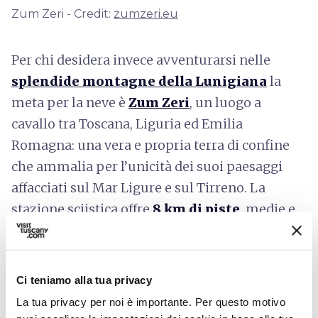
Zum Zeri - Credit:
zumzeri.eu
Per chi desidera invece avventurarsi nelle
splendide montagne della Lunigiana
la
meta per la neve è
Zum Zeri
, un luogo a
cavallo tra Toscana, Liguria ed Emilia
Romagna: una vera e propria terra di confine
che ammalia per l’unicità dei suoi paesaggi
affacciati sul Mar Ligure e sul Tirreno. La
stazione sciistica offre
8 km di piste
, medie e
facili, servite da una seggiovia e uno skilift, un
campo scuola e una zona baby-parco giochi
per il divertimento dei più piccoli sulla neve.
Ci teniamo alla tua privacy
La tua privacy per noi è importante. Per questo motivo