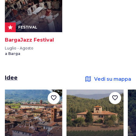
star
FESTIVAL
BargaJazz Festival
Luglio - Agosto
a Barga
Idee
map
Vedi su mappa
favorite_border
favorite_border