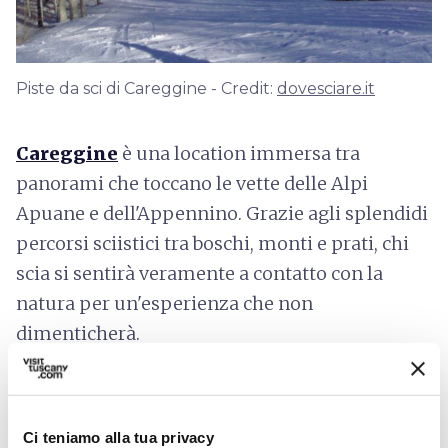
Piste da sci di Careggine - Credit:
dovesciare.it
Careggine
è una location immersa tra
panorami che toccano le vette delle Alpi
Apuane e dell'Appennino. Grazie agli splendidi
percorsi sciistici tra boschi, monti e prati, chi
scia si sentirà veramente a contatto con la
natura per un'esperienza che non
dimenticherà.
In località Formica sono presenti
due piste da
sci
per un totale di 700 mt e
a Monte la Cima
altre tre piste
per un totale di 3 km, mentre
Ci teniamo alla tua privacy