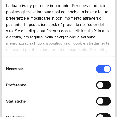
in località Vianova è a disposizione un
campo
La tua privacy per noi è importante. Per questo motivo
puoi scegliere le impostazioni dei cookie in base alle tue
scuola
a 750 mt.
preferenze e modificarle in ogni momento attraverso il
pulsante “Impostazioni cookie” presente nel footer del
Dopo una giornata sulle piste, meritano una
sito. Se chiudi questa finestra con un click sulla X in alto
visita gli
antichi borghi montani
, centri
a destra, proseguirai nella navigazione e saranno
medievali dove il tempo sembra essersi
memorizzati sul tuo dispositivo i soli cookie strettamente
fermato, e un assaggio della deliziosa
cucina
necessari per il funzionamento di questo sito. Per tutti gli
altri tipi di cookie abbiamo bisogno del tuo consenso.
tradizionale
del territorio garfagnino.
Selezione
Necessari
del
consenso
directions
Come arrivare
Preferenze
Via Vianova, 2, 55030 Vianova LU, Italie
open_in_new
Indicazioni
Statistiche