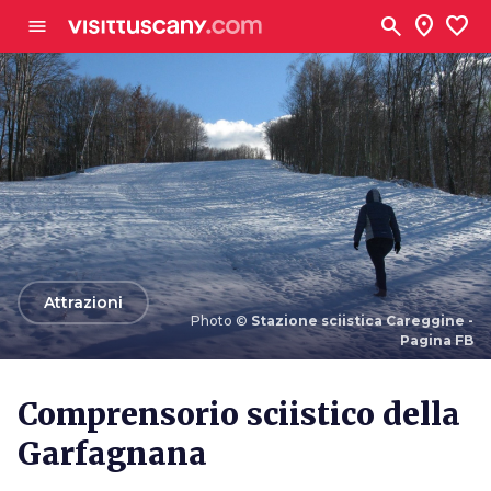
Vai al contenuto principale
search
location_on
favorite
menu
arrow_back
Attrazioni
Photo ©
Stazione sciistica Careggine -
Pagina FB
Photo ©
Stazione sciistica Careggine - Pagina FB
Comprensorio sciistico della
Garfagnana