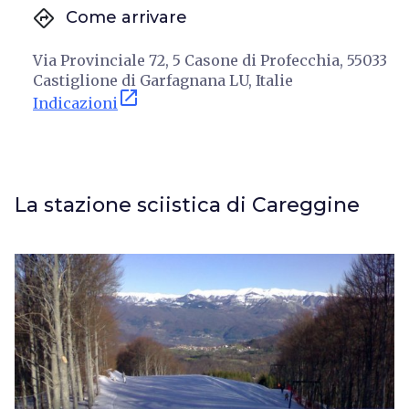
directions
Come arrivare
Via Provinciale 72, 5 Casone di Profecchia, 55033
Castiglione di Garfagnana LU, Italie
open_in_new
Indicazioni
La stazione sciistica di Careggine