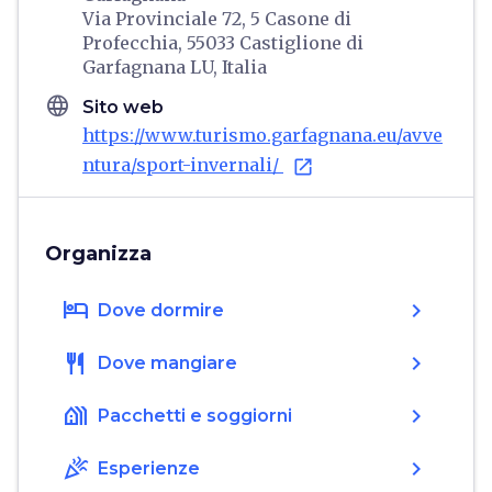
Via Provinciale 72, 5 Casone di
Profecchia, 55033 Castiglione di
Garfagnana LU, Italia
language
Sito web
https://www.turismo.garfagnana.eu/avve
ntura/sport-invernali/
open_in_new
Organizza
hotel
chevron_right
Dove dormire
restaurant
chevron_right
Dove mangiare
holiday_village
chevron_right
Pacchetti e soggiorni
celebration
chevron_right
Esperienze