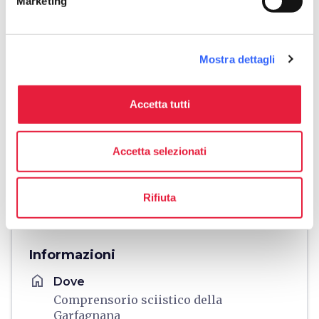
Marketing
Mostra dettagli
Accetta tutti
Accetta selezionati
directions
Indicazioni
Rifiuta
Informazioni
home
Dove
Comprensorio sciistico della
Garfagnana