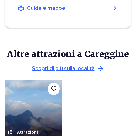
local_library
chevron_right
Guide e mappe
Altre attrazioni a Careggine
arrow_forward
Scopri di più sulla località
favorite_border
photo_camera
Attrazioni