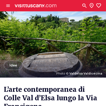
Vai al contenuto principale
search
location_on
favorite
menu
arrow_back
Idee
Photo ©
Valdelsa Valdicecina
Photo ©
Valdelsa Valdicecina
L’arte contemporanea di
Colle Val d’Elsa lungo la Via