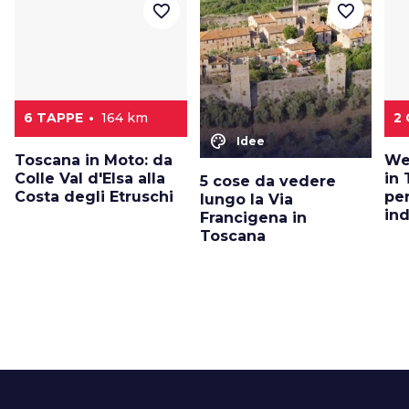
favorite_border
favorite_border
6 TAPPE
164 km
2 
color_lens
Idee
Toscana in Moto: da
We
Colle Val d'Elsa alla
in 
5 cose da vedere
Costa degli Etruschi
pe
lungo la Via
in
Francigena in
Toscana