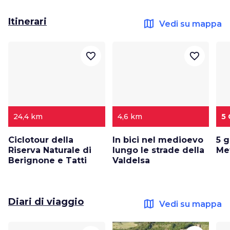
Itinerari
map
Vedi su mappa
favorite_border
favorite_border
24,4 km
4,6 km
5 
Ciclotour della
In bici nel medioevo
5 g
Riserva Naturale di
lungo le strade della
Met
Berignone e Tatti
Valdelsa
Diari di viaggio
map
Vedi su mappa