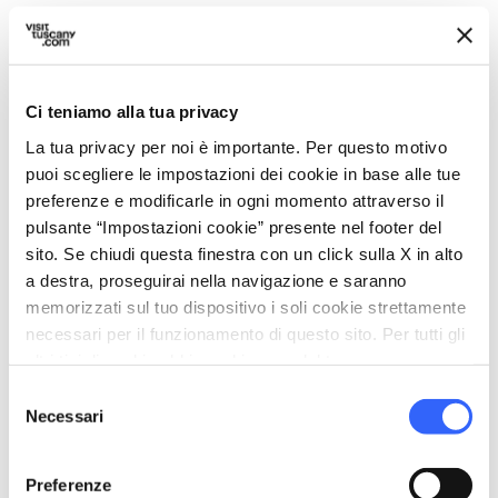
Da qui in poi l’antico tracciato dei pellegrini
prosegue il suo percorso ed esce dal borgo,
dirigendosi verso
Monteriggioni
, dove
Ci teniamo alla tua privacy
riprende l’itinerario originale che attraversa i
La tua privacy per noi è importante. Per questo motivo
territori della Val d’Elsa, in un viaggio
puoi scegliere le impostazioni dei cookie in base alle tue
emozionante che, nella variante colligiana, si
preferenze e modificarle in ogni momento attraverso il
arricchisce di arte, riflessioni e architetture
pulsante “Impostazioni cookie” presente nel footer del
sito. Se chiudi questa finestra con un click sulla X in alto
contemporanee.
a destra, proseguirai nella navigazione e saranno
memorizzati sul tuo dispositivo i soli cookie strettamente
necessari per il funzionamento di questo sito. Per tutti gli
Per saperne di più:
altri tipi di cookie abbiamo bisogno del tuo consenso.
Via Francigena Toscana
Selezione
Necessari
del
Variante per Colle Val d’Elsa
consenso
Preferenze