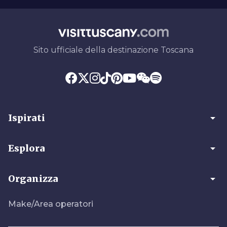
Sito ufficiale della destinazione Toscana
arrow_drop_down
Ispirati
arrow_drop_down
Esplora
arrow_drop_down
Organizza
Make/Area operatori