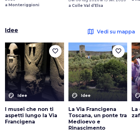
a Monteriggioni
a Colle Val d’Elsa
Idee
map
Vedi su mappa
favorite_border
favorite_border
color_lens
color_lens
color_le
Idee
Idee
I musei che non ti
La Via Francigena
La 
aspetti lungo la Via
Toscana, un ponte tra
za
Francigena
Medioevo e
Rinascimento