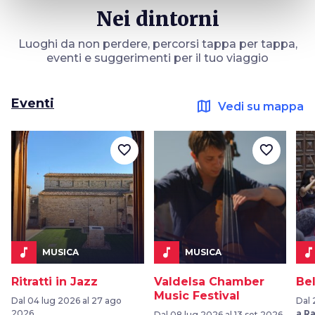
Nei dintorni
Luoghi da non perdere, percorsi tappa per tappa,
eventi e suggerimenti per il tuo viaggio
Eventi
map
Vedi su mappa
favorite_border
favorite_border
music_note
music_note
music_not
MUSICA
MUSICA
Ritratti in Jazz
Valdelsa Chamber
Be
Music Festival
Dal 04 lug 2026 al 27 ago
Dal 
2026
a R
Dal 08 lug 2026 al 13 set 2026