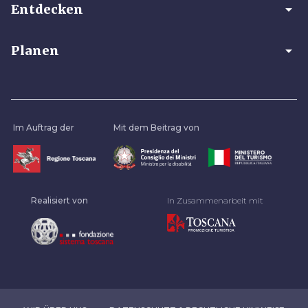
arrow_drop_down
Entdecken
arrow_drop_down
Planen
Im Auftrag der
Mit dem Beitrag von
Realisiert von
In Zusammenarbeit mit