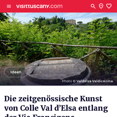
Zum Hauptinhalt
search
location_on
favorite
menu
arrow_back
Ideen
Photo ©
Valdelsa Valdicecina
Photo ©
Valdelsa Valdicecina
Die zeitgenössische Kunst
von Colle Val d’Elsa entlang