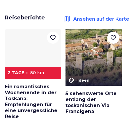
Reiseberichte
map
Ansehen auf der Karte
favorite_border
favorite_border
2 TAGE
80 km
color_lens
Ideen
Ein romantisches
Wochenende in der
5 sehenswerte Orte
Toskana:
entlang der
Empfehlungen für
toskanischen Via
eine unvergessliche
Francigena
Reise