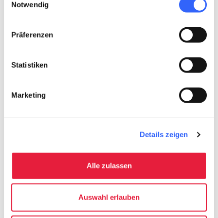
Zustimmung.
Notwendig
zeitgenössische Architektur bereichert wird.
Um mehr zu erfahren:
Präferenzen
Via Francigena Toskana
Statistiken
Variante für Colle Val d'Elsa
Marketing
Planen
Details zeigen
hotel
chevron_right
Übernachten
Alle zulassen
Auswahl erlauben