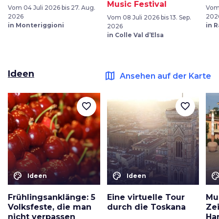
Music Festival
Vom 04 Juli 2026 bis 27. Aug.
Vom 
2026
202
Vom 08 Juli 2026 bis 13. Sep.
in Monteriggioni
in 
2026
in Colle Val d’Elsa
Ideen
map
Ansehen auf der Karte
favorite_border
favorite_border
color_lens
color_lens
color_le
Ideen
Ideen
Frühlingsanklänge: 5
Eine virtuelle Tour
Mu
Volksfeste, die man
durch die Toskana
Ze
nicht verpassen
Ha