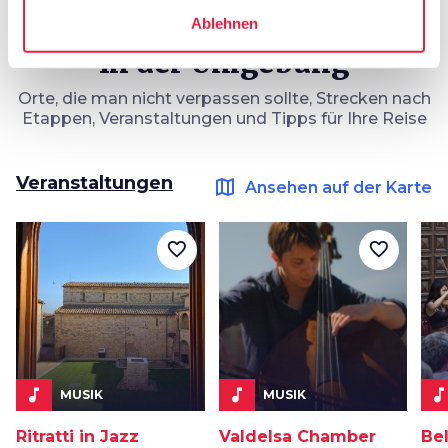
Ablehnen
In der Umgebung
Orte, die man nicht verpassen sollte, Strecken nach
Etappen, Veranstaltungen und Tipps für Ihre Reise
Veranstaltungen
map
Ansehen auf der Karte
favorite_border
favorite_border
music_note
music_note
music_not
MUSIK
MUSIK
Ritratti in Jazz
Valdelsa Chamber
Be