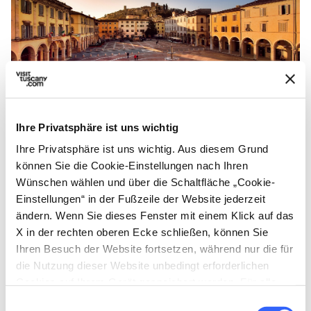
Ihre Privatsphäre ist uns wichtig
Piazza Arnolfo - Credit: Valdelsa Valdicecina
Ihre Privatsphäre ist uns wichtig. Aus diesem Grund
können Sie die Cookie-Einstellungen nach Ihren
Von hier aus geht die Strecke des alten
Wünschen wählen und über die Schaltfläche „Cookie-
Einstellungen“ in der Fußzeile der Website jederzeit
Pilgerwegs weiter und verlässt die Ortschaft in
ändern. Wenn Sie dieses Fenster mit einem Klick auf das
Richtung
Monteriggioni
, wo er die
X in der rechten oberen Ecke schließen, können Sie
ursprüngliche Route wieder aufnimmt, die das
Ihren Besuch der Website fortsetzen, während nur die für
Gebiet des Val d‘Elsa auf einer spannenden
die Nutzung dieser Website unbedingt erforderlichen
Cookies auf Ihrem Gerät gespeichert werden. Für alle
Reise überquert, die in der lokalen Variante
anderen Arten von Cookies benötigen wir Ihre
Einwilligungsauswahl
durch Kunst, Betrachtungen und