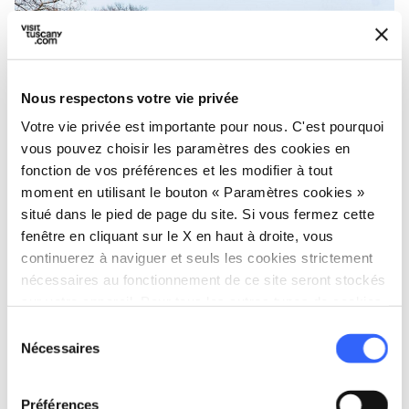
Nous respectons votre vie privée
Votre vie privée est importante pour nous. C'est pourquoi
vous pouvez choisir les paramètres des cookies en
fonction de vos préférences et les modifier à tout
moment en utilisant le bouton « Paramètres cookies »
Château Malaspina di Monti - Credit: Sigeric - Servizi
situé dans le pied de page du site. Si vous fermez cette
per il Turismo
fenêtre en cliquant sur le X en haut à droite, vous
continuerez à naviguer et seuls les cookies strictement
Passer la période des fêtes dans la
Lunigiana
nécessaires au fonctionnement de ce site seront stockés
peut aussi être une occasion magique de
sur votre appareil. Pour tous les autres types de cookies,
nous avons besoin de votre consentement.
visiter ses splendides demeures historiques :
Sélection
Nécessaires
du
Château de Malaspina à Fosdinovo
,
consentement
ouvert tous les vendredis, samedis et
Préférences