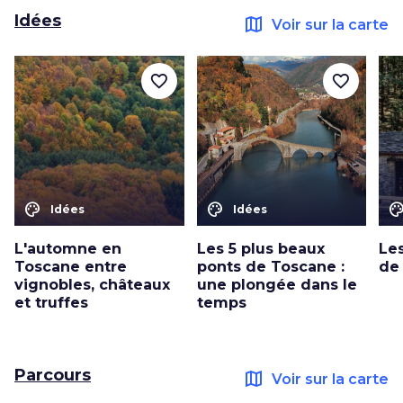
Idées
map
Voir sur la carte
favorite_border
favorite_border
color_lens
color_lens
color_le
Idées
Idées
L'automne en
Les 5 plus beaux
Les
Toscane entre
ponts de Toscane :
de
vignobles, châteaux
une plongée dans le
et truffes
temps
Parcours
map
Voir sur la carte