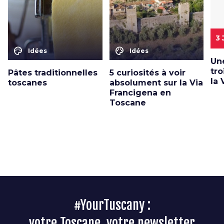
3
color_lens
color_lens
Idées
Idées
Un
tro
Pâtes traditionnelles
5 curiosités à voir
la 
toscanes
absolument sur la Via
Francigena en
Toscane
#YourTuscany :
votre Toscane, votre newsletter