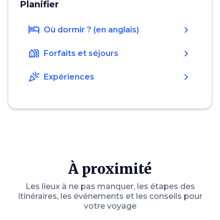
Planifier
hotel
chevron_right
Où dormir ? (en anglais)
holiday_village
chevron_right
Forfaits et séjours
celebration
chevron_right
Expériences
À proximité
Les lieux à ne pas manquer, les étapes des
itinéraires, les événements et les conseils pour
votre voyage