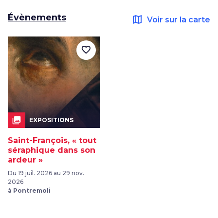
Évènements
map
Voir sur la carte
favorite_border
collections
EXPOSITIONS
Saint-François, « tout
séraphique dans son
ardeur »
Du 19 juil. 2026 au 29 nov.
2026
à Pontremoli