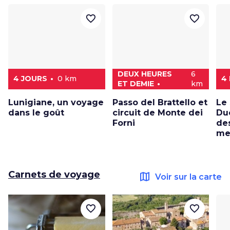
favorite_border
favorite_border
DEUX HEURES
6
4 JOURS
0 km
4
ET DEMIE
km
Lunigiane, un voyage
Passo del Brattello et
Le
dans le goût
circuit de Monte dei
Du
Forni
de
me
Carnets de voyage
map
Voir sur la carte
favorite_border
favorite_border