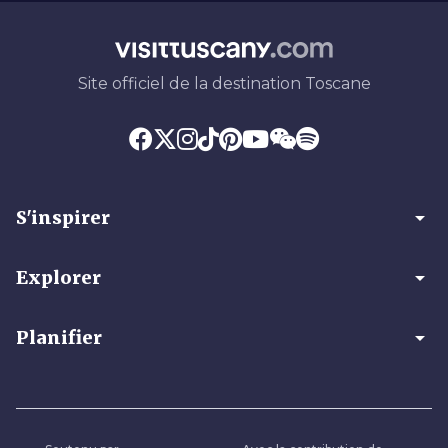
Site officiel de la destination Toscane
arrow_drop_down
S'inspirer
arrow_drop_down
Explorer
arrow_drop_down
Planifier