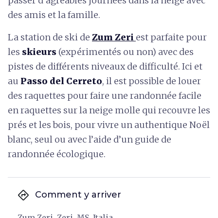
passer d’agréables journées dans la neige avec
des amis et la famille.
La station de ski de
Zum Zeri
est parfaite pour
les
skieurs
(expérimentés ou non) avec des
pistes de différents niveaux de difficulté. Ici et
au
Passo del Cerreto
, il est possible de louer
des raquettes pour faire une randonnée facile
en raquettes sur la neige molle qui recouvre les
prés et les bois, pour vivre un authentique Noël
blanc, seul ou avec l’aide d’un guide de
randonnée écologique.
directions
Comment y arriver
Zum Zeri, Zeri, MS, Italia