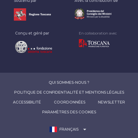
Soutenu par
Avec la contribution de
Conçu et géré par
En collaboration avec
QUI SOMMES-NOUS ?
POLITIQUE DE CONFIDENTIALITÉ ET MENTIONS LÉGALES
ACCESSIBILITÉ
COORDONNÉES
NEWSLETTER
PARAMÈTRES DES COOKIES
arrow_drop_down
FRANÇAIS