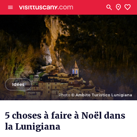
Aller au contenu principal
search
location_on
favorite
menu
arrow_back
Idées
Photo ©
Ambito Turistico Lunigiana
Photo ©
Ambito Turistico Lunigiana
5 choses à faire à Noël dans
la Lunigiana