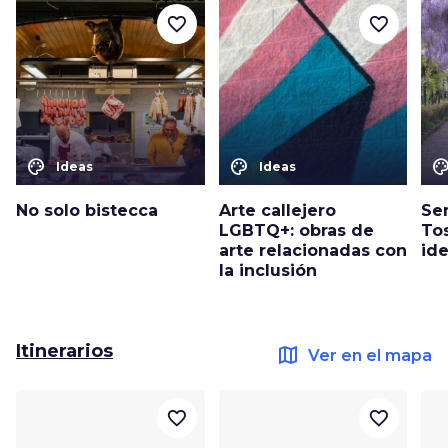
favorite_border
favorite_border
color_lens
color_lens
color_le
Ideas
Ideas
No solo bistecca
Arte callejero
Se
LGBTQ+: obras de
To
arte relacionadas con
ide
la inclusión
Itinerarios
map
Ver en el mapa
favorite_border
favorite_border