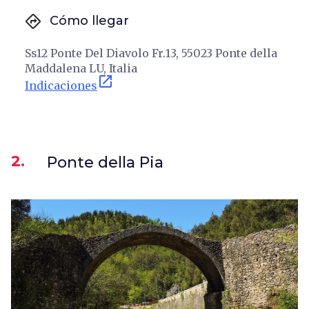
directions
Cómo llegar
Ss12 Ponte Del Diavolo Fr.13, 55023 Ponte della
Maddalena LU, Italia
open_in_new
Indicaciones
2.
Ponte della Pia