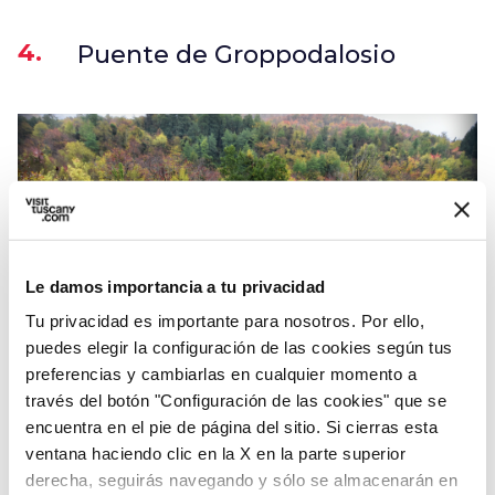
4.
Puente de Groppodalosio
Le damos importancia a tu privacidad
Tu privacidad es importante para nosotros. Por ello,
puedes elegir la configuración de las cookies según tus
preferencias y cambiarlas en cualquier momento a
- Credit: Alessio Grazi
través del botón "Configuración de las cookies" que se
encuentra en el pie de página del sitio. Si cierras esta
ventana haciendo clic en la X en la parte superior
A lo largo de la
vía Francígena
, no lejos de
derecha, seguirás navegando y sólo se almacenarán en