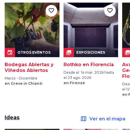
favorite_border
favorite_border
event
collections
collection
OTROS EVENTOS
EXPOSICIONES
Bodegas Abiertas y
Rothko en Florencia
Ava
Viñedos Abiertos
Ge
Desde el 14 mar. 2026 hasta
Fl
el 23 ago. 2026
Marzo - Diciembre
en Firenze
en Greve in Chianti
Desd
el 1
en 
Ideas
map
Ver en el mapa