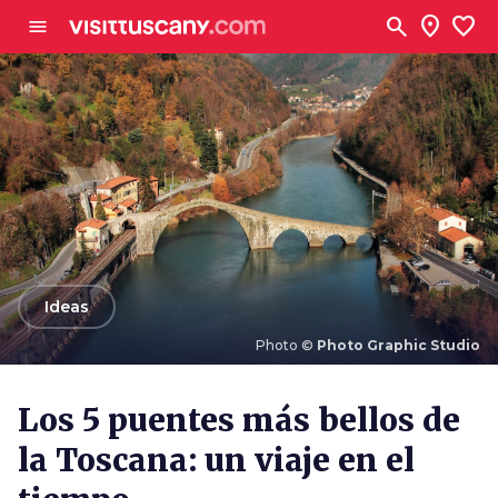
Ve al contenido principal
search
location_on
favorite
menu
arrow_back
Ideas
Photo ©
Photo Graphic Studio
Photo ©
Photo Graphic Studio
Los 5 puentes más bellos de
la Toscana: un viaje en el