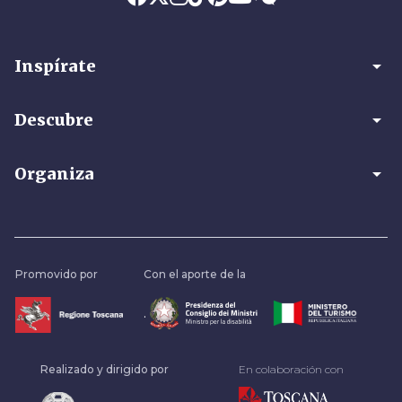
arrow_drop_down
Inspírate
arrow_drop_down
Descubre
arrow_drop_down
Organiza
Promovido por
Con el aporte de la
.
Realizado y dirigido por
En colaboración con