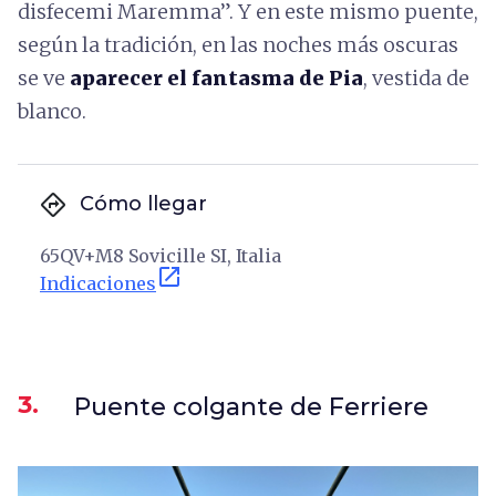
disfecemi Maremma”. Y en este mismo puente,
según la tradición, en las noches más oscuras
se ve
aparecer el fantasma de Pia
, vestida de
blanco.
directions
Cómo llegar
65QV+M8 Sovicille SI, Italia
open_in_new
Indicaciones
3.
Puente colgante de Ferriere