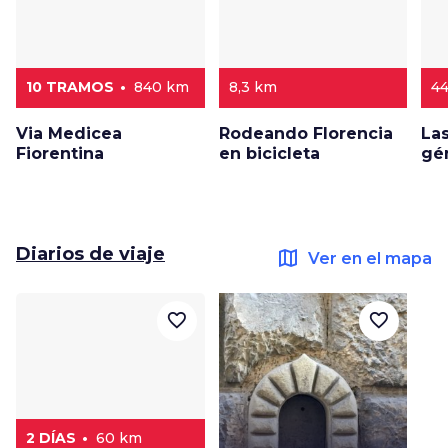
10 TRAMOS
840 km
8,3 km
4
Via Medicea
Rodeando Florencia
Las
Fiorentina
en bicicleta
gé
Diarios de viaje
map
Ver en el mapa
favorite_border
favorite_border
2 DÍAS
60 km