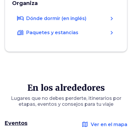
Organiza
hotel
chevron_right
Dónde dormir (en inglés)
holiday_village
chevron_right
Paquetes y estancias
En los alrededores
Lugares que no debes perderte, itinerarios por
etapas, eventos y consejos para tu viaje
Eventos
map
Ver en el mapa