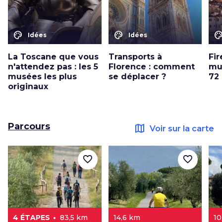
color_lens
color_lens
color_le
Idées
Idées
La Toscane que vous
Transports à
Fir
n'attendez pas : les 5
Florence : comment
mus
musées les plus
se déplacer ?
72 
originaux
Parcours
map
Voir sur la carte
favorite_border
favorite_border
4 ÉTAPES
83,5 km
14,6 km
10