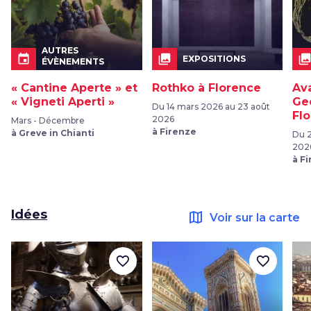
AUTRES
event
collections
collection
EXPOSITIONS
ÉVÈNEMENTS
« Cantine Aperte » et
Rothko à Florence
Ava
« Vigneti Aperti »
Ge
Du 14 mars 2026 au 23 août
Fl
2026
Mars - Décembre
à Firenze
à Greve in Chianti
Du 2
202
à F
Idées
map
Voir sur la carte
favorite_border
favorite_border