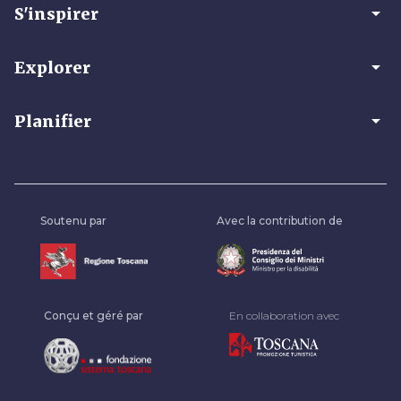
arrow_drop_down
S'inspirer
arrow_drop_down
Explorer
arrow_drop_down
Planifier
Soutenu par
Avec la contribution de
Conçu et géré par
En collaboration avec