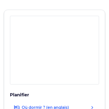
Planifier
hotel
chevron_right
Où dormir ? (en anglais)