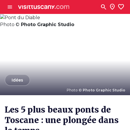
Aller au contenu principal
search
location_on
favorite
menu
Photo ©
Photo Graphic Studio
arrow_back
Idées
Photo ©
Photo Graphic Studio
Les 5 plus beaux ponts de
Toscane : une plongée dans