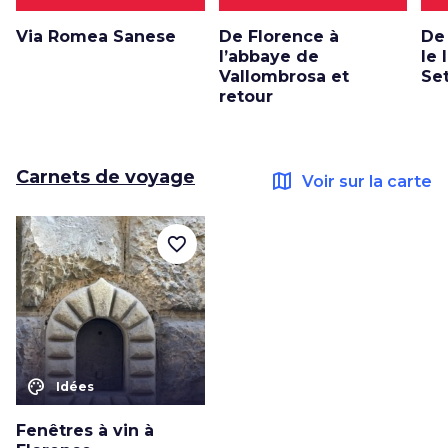
Via Romea Sanese
De Florence à
De
l’abbaye de
le 
Vallombrosa et
Se
retour
Carnets de voyage
map
Voir sur la carte
favorite_border
color_lens
Idées
Fenêtres à vin à