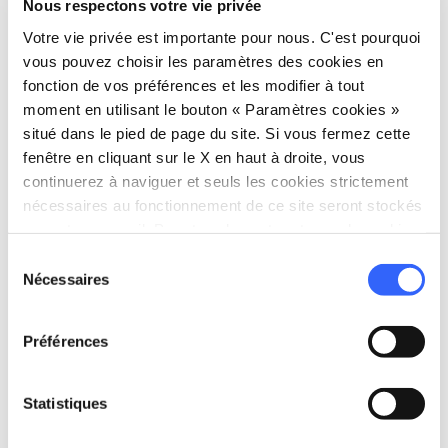
Nous respectons votre vie privée
traverse la
rivière Magra
et relie
Votre vie privée est importante pour nous. C'est pourquoi
Groppodalosio à Casalina
. Pour y accéder,
vous pouvez choisir les paramètres des cookies en
fonction de vos préférences et les modifier à tout
depuis Casalina, il suffit d’emprunter un
moment en utilisant le bouton « Paramètres cookies »
sentier balisé d’environ cinq minutes à pied.
situé dans le pied de page du site. Si vous fermez cette
fenêtre en cliquant sur le X en haut à droite, vous
continuerez à naviguer et seuls les cookies strictement
directions
Comment y arriver
nécessaires au fonctionnement de ce site seront stockés
sur votre appareil. Pour tous les autres types de cookies,
Ponte di Groppodalosio, Groppodalosio,
nous avons besoin de votre consentement.
Sélection
Potremoli, SP42, 54027 Pontremoli MS, Italia
Nécessaires
du
open_in_new
Directions
consentement
Préférences
5.
Statistiques
Ponte Vecchio