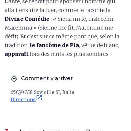
Dante, se rendit pour épouser l’homme qui
allait ensuite la tuer, comme le raconte la
Divine Comédie
: « Siena mi fè, disfecemi
Maremma » (Sienne me fit, Maremme me
défit). Et c’est sur ce même pont que, selon la
tradition,
le fantôme de Pia
, vêtue de blanc,
apparaît
lors des nuits les plus sombres.
directions
Comment y arriver
65QV+M8 Sovicille SI, Italia
open_in_new
Directions