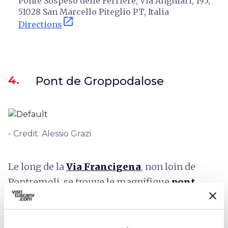
Ponte Sospeso delle Ferriere, Via Anghiari, 195,
51028 San Marcello Piteglio PT, Italia
open_in_new
Directions
4.
Pont de Groppodalose
- Credit: Alessio Grazi
Le long de la
Via Francigena
, non loin de
Pontremoli, se trouve le magnifique
pont
roman de Groppodalosio
datant de 1574,
entouré des châtaigneraies de la « Valle
Oscura ». Le pont, avec son arc de 16 mètres,