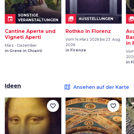
SONSTIGE
event
collections
collection
AUSSTELLUNGEN
VERANSTALTUNGEN
Cantine Aperte und
Rothko in Florenz
Av
Vigneti Aperti
Bas
Vom 14 März 2026 bis 23. Aug.
in 
2026
März - Dezember
in Firenze
in Greve in Chianti
Vom 
202
in 
Ideen
map
Ansehen auf der Karte
favorite_border
favorite_border