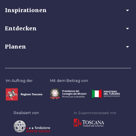
arrow_drop_down
Inspirationen
arrow_drop_down
Entdecken
arrow_drop_down
Planen
Im Auftrag der
Mit dem Beitrag von
Realisiert von
In Zusammenarbeit mit