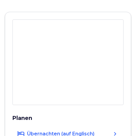
Planen
hotel
chevron_right
Übernachten (auf Englisch)