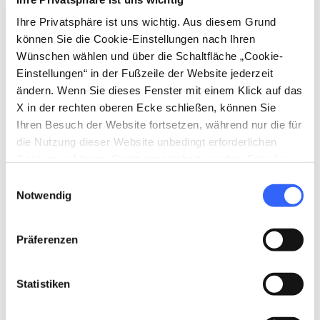
Ihre Privatsphäre ist uns wichtig. Aus diesem Grund
können Sie die Cookie-Einstellungen nach Ihren
Wünschen wählen und über die Schaltfläche „Cookie-
Einstellungen“ in der Fußzeile der Website jederzeit
ändern. Wenn Sie dieses Fenster mit einem Klick auf das
X in der rechten oberen Ecke schließen, können Sie
Ihren Besuch der Website fortsetzen, während nur die für
die Nutzung dieser Website unbedingt erforderlichen
- Credit: Alessio Grazi
Cookies auf Ihrem Gerät gespeichert werden. Für alle
anderen Arten von Cookies benötigen wir Ihre
Einwilligungsauswahl
Entlang der
Frankenstraße
, nicht weit von
Zustimmung.
Notwendig
Pontremoli entfernt, befindet sich die schöne
romanische Brücke von Groppodalosio
aus
Präferenzen
dem Jahr 1574, die in den Kastanienhainen des
Valle Oscura versunken ist. Die Brücke mit
Statistiken
ihrem 16 Meter hohen Bogen führt über den
Fluss Magra
und verbindet
Groppodalosio