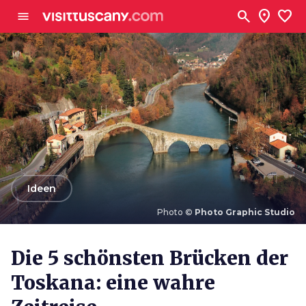
Zum Hauptinhalt
search
location_on
favorite
menu
arrow_back
Ideen
Photo ©
Photo Graphic Studio
Photo ©
Photo Graphic Studio
Die 5 schönsten Brücken der
Toskana: eine wahre