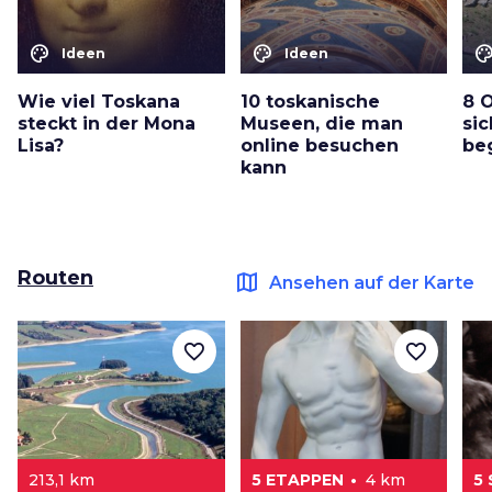
color_lens
color_lens
color_le
Ideen
Ideen
Wie viel Toskana
10 toskanische
8 O
steckt in der Mona
Museen, die man
sic
Lisa?
online besuchen
be
kann
Routen
map
Ansehen auf der Karte
favorite_border
favorite_border
213,1 km
5 ETAPPEN
4 km
5