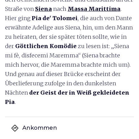
Straße von
Siena
nach
Massa Marittima
.
Hier ging
Pia de' Tolomei
, die auch von Dante
erwähnte Adelige aus Siena, hin, um den Mann
zu heiraten, der sie später töten sollte, wie in
der
Göttlichen Komödie
zu lesen ist: „Siena
mi fè, disfecemi Maremma“ (Siena brachte
mich hervor, die Maremma brachte mich um).
Und genau auf dieser Brücke erscheint der
Überlieferung zufolge in den dunkelsten
Nächten
der Geist der in Weiß gekleideten
Pia
.
directions
Ankommen