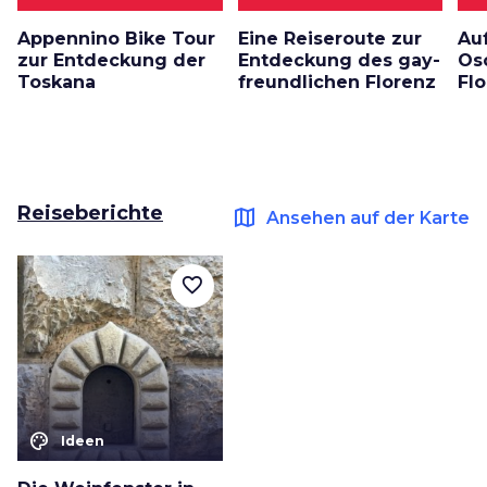
Appennino Bike Tour
Eine Reiseroute zur
Au
zur Entdeckung der
Entdeckung des gay-
Os
Toskana
freundlichen Florenz
Fl
Reiseberichte
map
Ansehen auf der Karte
favorite_border
color_lens
Ideen