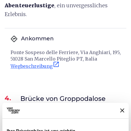
Abenteuerlustige
, ein unvergessliches
Erlebnis.
directions
Ankommen
Ponte Sospeso delle Ferriere, Via Anghiari, 195,
51028 San Marcello Piteglio PT, Italia
open_in_new
Wegbeschreibung
4.
Brücke von Groppodalose
Ihre Privatsphäre ist uns wichtig