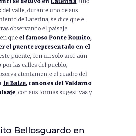
inci se detuvo en
Laterina
, uno
 del valle, durante uno de sus
iento de Laterina, se dice que el
tras observando el paisaje
ren que
el famoso Ponte Romito,
ser el puente representado en el
 este puente, con un solo arco aún
 por las calles del pueblo,
 observa atentamente el cuadro del
r
le Balze
, cañones del Valdarno
aisaje
, con sus formas sugestivas y
uito Bellosguardo en