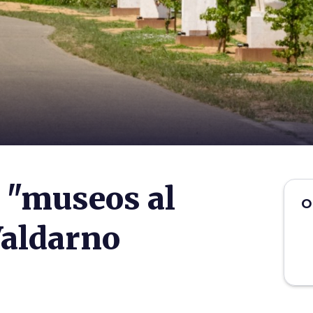
 "museos al
O
 Valdarno