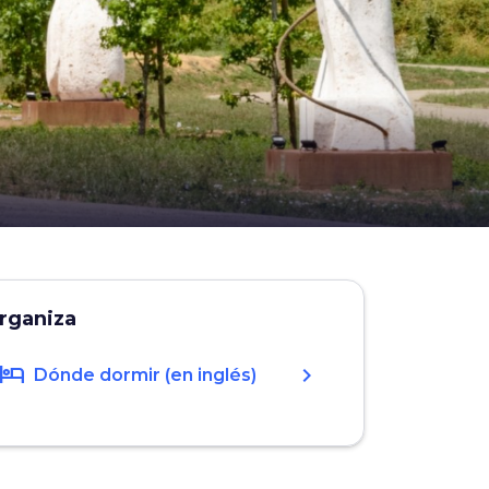
rganiza
hotel
chevron_right
Dónde dormir (en inglés)