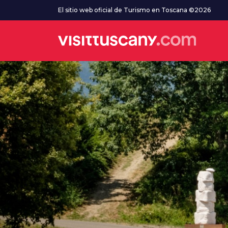
Ve al contenido principal
El sitio web oficial de Turismo en Toscana ©2026