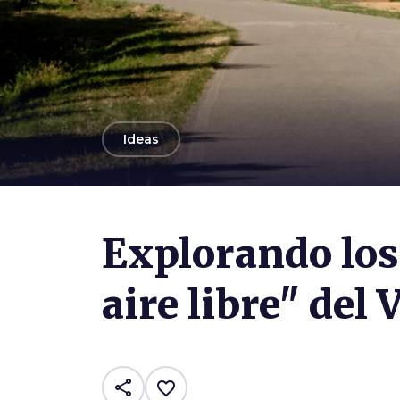
arrow_back
Ideas
Explorando los
aire libre" del
share
favorite_border