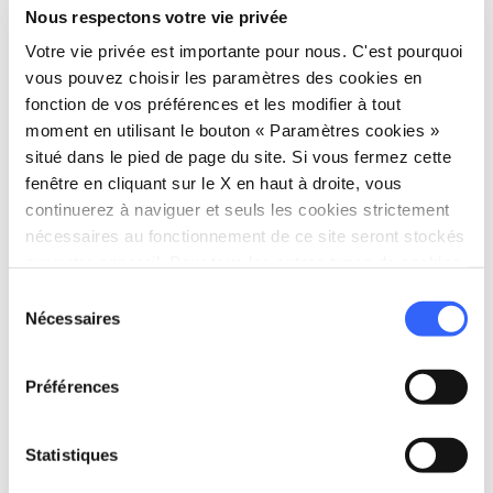
Nous respectons votre vie privée
Votre vie privée est importante pour nous. C'est pourquoi
Toujours dans la commune de Cavriglia, dans
vous pouvez choisir les paramètres des cookies en
le charmant
hameau de Montegonzi
, vous
fonction de vos préférences et les modifier à tout
moment en utilisant le bouton « Paramètres cookies »
pouvez suivre un itinéraire fascinant à travers
situé dans le pied de page du site. Si vous fermez cette
les rues étroites du village
pour découvrir les
fenêtre en cliquant sur le X en haut à droite, vous
travaux de métallurgie de Carlo Minatti,
continuerez à naviguer et seuls les cookies strictement
connu sous le nom de « Cino ». Un petit musée
nécessaires au fonctionnement de ce site seront stockés
sur votre appareil. Pour tous les autres types de cookies,
exposant quelques-unes de ses œuvres a été
nous avons besoin de votre consentement.
Sélection
aménagé à l’entrée du village, mais le véritable
Nécessaires
du
spectacle se trouve dans les rues du village, où
consentement
l’on peut admirer ses sculptures qui
Préférences
s’intègrent parfaitement à l’atmosphère locale.
Il s’agit d’une exposition en plein air qui met
Statistiques
encore plus en valeur la beauté de ce superbe