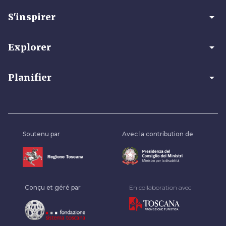
arrow_drop_down
S'inspirer
arrow_drop_down
Explorer
arrow_drop_down
Planifier
Soutenu par
Avec la contribution de
Conçu et géré par
En collaboration avec