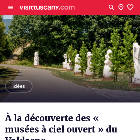
Aller au contenu principal
search
location_on
favorite
menu
arrow_back
Idées
À la découverte des «
musées à ciel ouvert » du