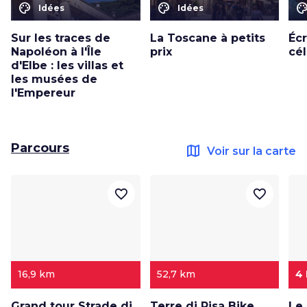
color_lens
color_lens
color_le
Idées
Idées
Sur les traces de
La Toscane à petits
Écr
Napoléon à l'Île
prix
cé
d'Elbe : les villas et
les musées de
l'Empereur
Parcours
map
Voir sur la carte
favorite_border
favorite_border
16,9 km
52,7 km
4
Grand tour Strade di
Terre di Pisa Bike
Le