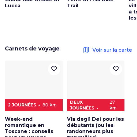
Lucca
Trail
vil
à t
les
Carnets de voyage
map
Voir sur la carte
favorite_border
favorite_border
DEUX
27
2 JOURNÉES
80 km
JOURNÉES
km
Week-end
Via degli Dei pour les
romantique en
débutants (ou les
Toscane : conseils
randonneurs plus