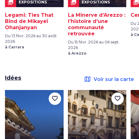
collections
collections
collection
EXPOSITIONS
EXPOSITIONS
Legami: Ties That
La Minerve d’Arezzo :
Ce
Bind de Mikayel
l’histoire d’une
Du 2
Ohanjanyan
communauté
202
retrouvée
à C
Du 13 févr. 2026 au 30 août
2026
Du 15 févr. 2026 au 06 sept.
à Carrara
2026
à Arezzo
Idées
map
Voir sur la carte
favorite_border
favorite_border