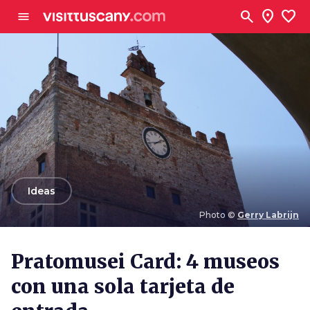
Ve al contenido principal
search
location_on
favorite
menu
arrow_back
Ideas
Photo ©
Gerry Labrijn
Photo ©
Gerry Labrijn
Pratomusei Card: 4 museos
con una sola tarjeta de