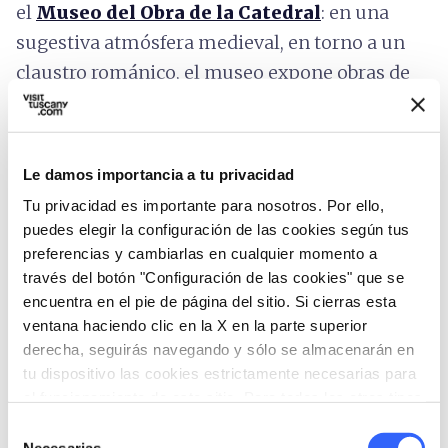
el
Museo del Obra de la Catedral
: en una
sugestiva atmósfera medieval, en torno a un
claustro románico, el museo expone obras de
maestros renacentistas: Donatello, Michelozzo,
Filippo Lippi, Paolo Uccello y Botticelli. La
exposición también incluye esculturas y
Le damos importancia a tu privacidad
frescos, tapices y preciosos oros sagrados; una
Tu privacidad es importante para nosotros. Por ello,
sección está dedicada a la reliquia más
puedes elegir la configuración de las cookies según tus
venerada de Prato (el Sagrado Cinturón).
preferencias y cambiarlas en cualquier momento a
través del botón "Configuración de las cookies" que se
encuentra en el pie de página del sitio. Si cierras esta
El
Centro de Arte Contemporáneo Luigi
ventana haciendo clic en la X en la parte superior
Pecci
, diseñado por el arquitecto racionalista
derecha, seguirás navegando y sólo se almacenarán en
Italo Gamberini, reabrió sus puertas en el 2016
tu dispositivo las cookies estrictamente necesarias para
el funcionamiento de este sitio. Para todos los otros tipos
tras la finalización de la renovación futurista
de cookies necesitamos tu consentimiento.
Selección
del arquitecto chino-holandés Maurice Nio. En
Necesarias