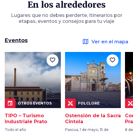
En los alrededores
Lugares que no debes perderte, itinerarios por
etapas, eventos y consejos para tu viaje
Eventos
map
Ver en el mapa
favorite_border
favorite_border
event
OTROS EVENTOS
FOLCLORE
TIPO – Turismo
Ostensión de la Sacra
Cor
Industriale Prato
Cintola
Pr
Todo el año
Pascua, 1 de mayo, 15 de
8 d