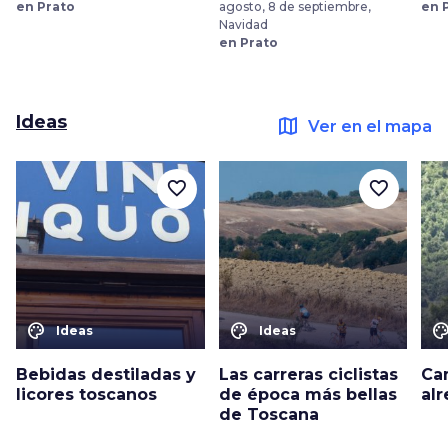
en Prato
agosto, 8 de septiembre,
en 
Navidad
en Prato
Ideas
map
Ver en el mapa
favorite_border
favorite_border
color_lens
color_lens
color_le
Ideas
Ideas
Bebidas destiladas y
Las carreras ciclistas
Ca
licores toscanos
de época más bellas
al
de Toscana