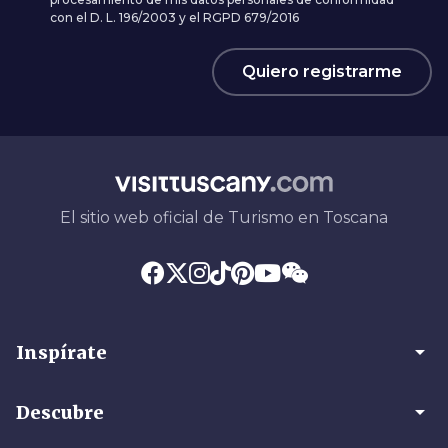
con el D. L. 196/2003 y el RGPD 679/2016
Quiero registrarme
El sitio web oficial de Turismo en Toscana
arrow_drop_down
Inspírate
arrow_drop_down
Descubre