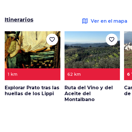
Itinerarios
map
Ver en el mapa
favorite_border
favorite_border
1 km
62 km
6
Explorar Prato tras las
Ruta del Vino y del
Ca
huellas de los Lippi
Aceite del
de
Montalbano