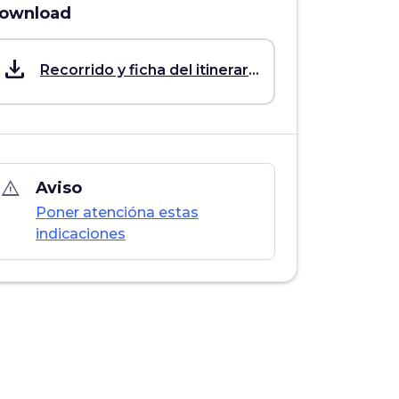
ownload
save_alt
Recorrido y ficha del itinerario
warning_amber
Aviso
Poner atencióna estas
indicaciones