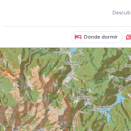
Descubre
hotel
holiday_vil
Dónde dormir