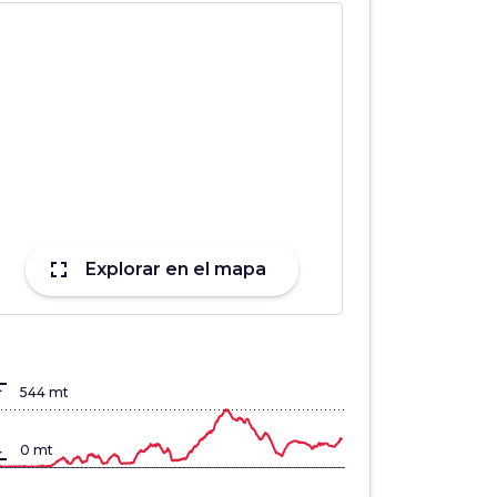
fullscreen
Explorar en el mapa
lign_top
544 mt
gn_bottom
0 mt