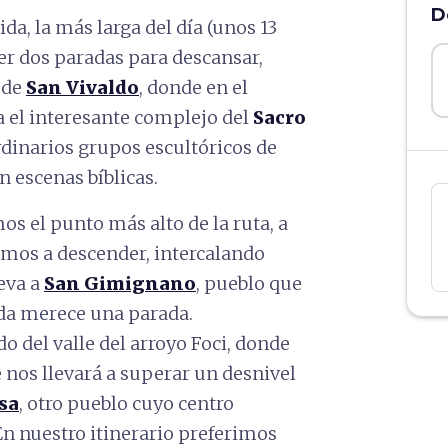
D
a, la más larga del día (unos 13
r dos paradas para descansar,
 de
San Vivaldo
,
donde en el
 el interesante complejo del
Sacro
ordinarios grupos escultóricos de
 escenas bíblicas.
s el punto más alto de la ruta, a
mos a descender, intercalando
leva a
San Gimignano
, pueblo que
uda merece una parada.
 del valle del arroyo Foci, donde
 nos llevará a superar un desnivel
lsa
, otro pueblo cuyo centro
En nuestro itinerario preferimos