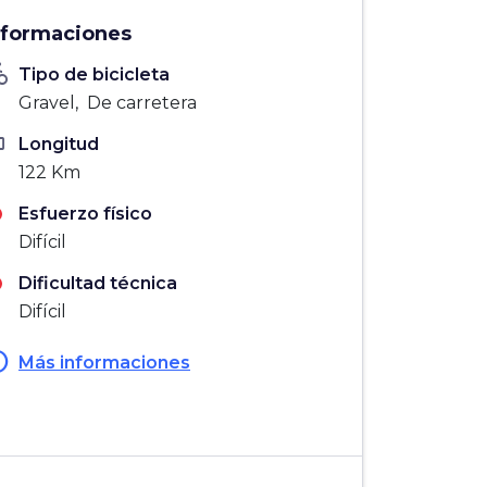
nformaciones
_bike
Tipo de bicicleta
Gravel, De carretera
ten
Longitud
122 Km
Esfuerzo físico
Difícil
Dificultad técnica
Difícil
fo
Más informaciones