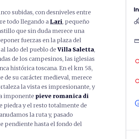
I
nco subidas, con desniveles entre
directions
re todo llegando a
Lari
, pequeño
stillo que sin duda merece una
reponer fuerzas en la plaza del
straigh
al lado del pueblo de
Villa Saletta
,
ndas de los campesinos, las iglesias
nca histórica toscana. En el km 58,
te de su carácter medieval, merece
ortaleza la vista es impresionante, y
 la imponente
pieve romanica di
in
de piedra y el resto totalmente de
eanudamos la ruta y, pasado
e pendiente hasta el fondo del