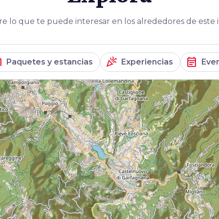
 lo que te puede interesar en los alrededores de este i
lage
celebration
event_note
Paquetes y estancias
Experiencias
Eve