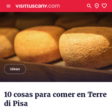
Ve al contenido principal
search
location_on
favorite
menu
arrow_back
Ideas
10 cosas para comer en Terre
di Pisa