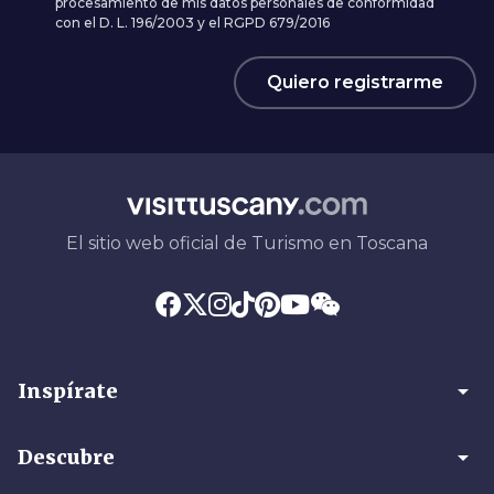
procesamiento de mis datos personales de conformidad
con el D. L. 196/2003 y el RGPD 679/2016
Quiero registrarme
El sitio web oficial de Turismo en Toscana
arrow_drop_down
Inspírate
arrow_drop_down
Descubre