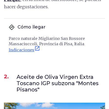
hacer degustaciones.
directions
Cómo llegar
Parco naturale Migliarino San Rossore
Massaciuccoli, Provincia di Pisa, Italia
open_in_new
Indicaciones
2.
Aceite de Oliva Virgen Extra
Toscano IGP subzona "Montes
Pisanos"