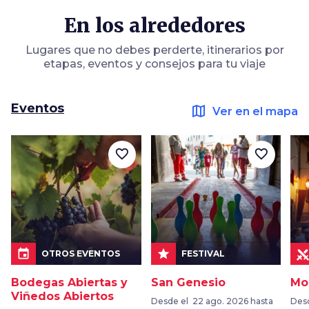
En los alrededores
Lugares que no debes perderte, itinerarios por
etapas, eventos y consejos para tu viaje
Eventos
map
Ver en el mapa
favorite_border
favorite_border
event
star
OTROS EVENTOS
FESTIVAL
Bodegas Abiertas y
San Genesio
Mo
Viñedos Abiertos
Desde el 22 ago. 2026 hasta
Desd