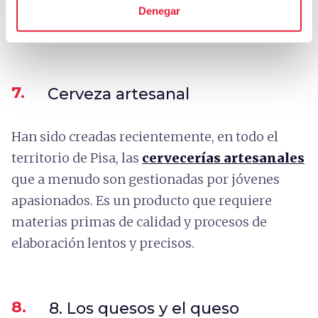
Vecchiano y San Giuliano Terme
(donde fue
Denegar
creada), pero también en Pisa y Terre di Pisa.
7.
Cerveza artesanal
Han sido creadas recientemente, en todo el
territorio de Pisa, las
cervecerías artesanales
que a menudo son gestionadas por jóvenes
apasionados. Es un producto que requiere
materias primas de calidad y procesos de
elaboración lentos y precisos.
8.
8. Los quesos y el queso