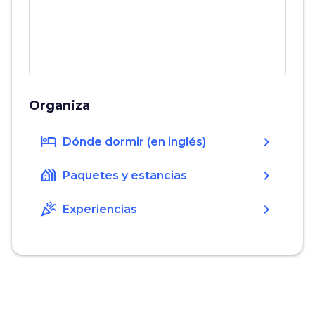
Organiza
hotel
chevron_right
Dónde dormir (en inglés)
holiday_village
chevron_right
Paquetes y estancias
celebration
chevron_right
Experiencias