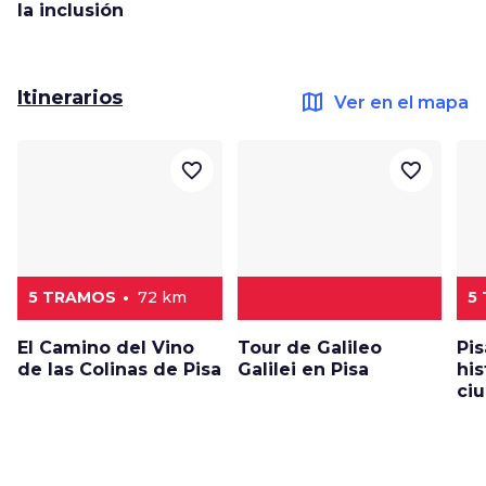
la inclusión
Itinerarios
map
Ver en el mapa
favorite_border
favorite_border
5 TRAMOS
72 km
5
El Camino del Vino
Tour de Galileo
Pi
de las Colinas de Pisa
Galilei en Pisa
his
ci