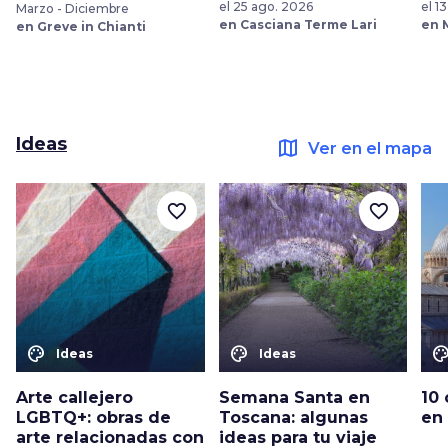
el 25 ago. 2026
el 1
Marzo - Diciembre
en Casciana Terme Lari
en 
en Greve in Chianti
Ideas
map
Ver en el mapa
favorite_border
favorite_border
color_lens
color_lens
color_le
Ideas
Ideas
Arte callejero
Semana Santa en
10
LGBTQ+: obras de
Toscana: algunas
en
arte relacionadas con
ideas para tu viaje