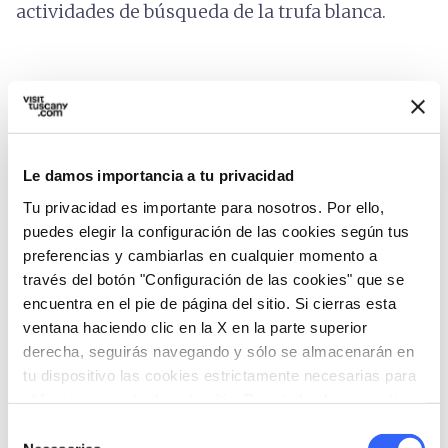
actividades de búsqueda de la trufa blanca.
6.
Pastel con bischeri (bordes)
Le damos importancia a tu privacidad
Tu privacidad es importante para nosotros. Por ello,
puedes elegir la configuración de las cookies según tus
preferencias y cambiarlas en cualquier momento a
través del botón "Configuración de las cookies" que se
encuentra en el pie de página del sitio. Si cierras esta
ventana haciendo clic en la X en la parte superior
derecha, seguirás navegando y sólo se almacenarán en
tu dispositivo las cookies estrictamente necesarias para
el funcionamiento de este sitio. Para todos los otros tipos
PASTEL CON BISCHERI - ENOGASTRONOMÍA -
de cookies necesitamos tu consentimiento.
Selección
TERRE DI PISA