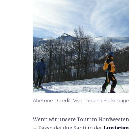
Abetone - Credit: Viva Toscana Flickr page
Wenn wir unsere Tour im Nordwesten 
– Passo dei due Santi in der
Lunigia