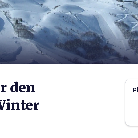
ür den
P
Winter