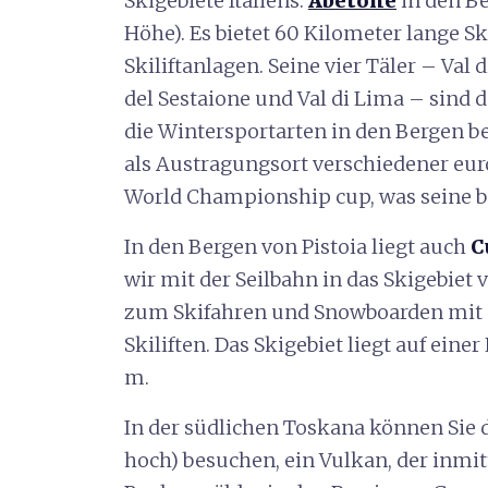
Skigebiete Italiens:
Abetone
in den Be
Höhe). Es bietet 60 Kilometer lange 
Skiliftanlagen. Seine vier Täler – Val d
del Sestaione und Val di Lima – sind der
die Wintersportarten in den Bergen 
als Austragungsort verschiedener eu
World Championship cup, was seine be
In den Bergen von Pistoia liegt auch
C
wir mit der Seilbahn in das Skigebiet
zum Skifahren und Snowboarden mit 
Skiliften. Das Skigebiet liegt auf eine
m.
In der südlichen Toskana können Sie
hoch) besuchen, ein Vulkan, der inmit