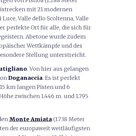
rgen von Pistioa (1.288 Meter
Skistrecken mit 21 modernen
i Luce, Valle dello Scoltenna, Valle
 perfekte Ort für alle, die sich für
begeistern. Abetone wurde zudem
ropäischer Wettkämpfe und des
sondere Stellung unterstreicht.
utigliano
. Von hier aus gelangen
 von
Doganaccia
. Es ist perfekt
15 km langen Pisten und 6
r Höhe zwischen 1.446 m. und 1.795
 den
Monte Amiata
(1.738 Meter
ten der europaweit weitläufigsten