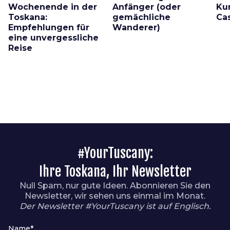
Wochenende in der
Anfänger (oder
Ku
Toskana:
gemächliche
Ca
Empfehlungen für
Wanderer)
eine unvergessliche
Reise
#YourTuscany:
Ihre Toskana, Ihr Newsletter
Null Spam, nur gute Ideen. Abonnieren Sie den
Newsletter, wir sehen uns einmal im Monat.
Der Newsletter #YourTuscany ist auf Englisch.
Name*