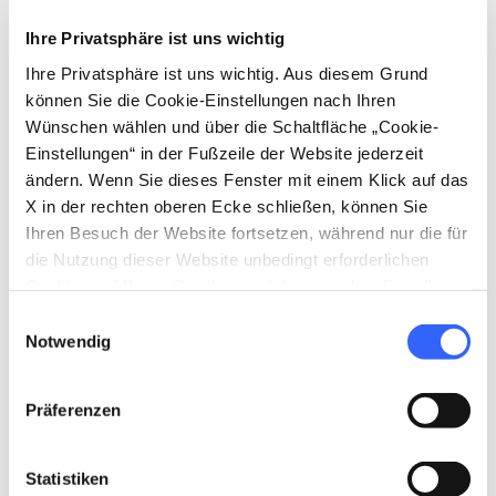
4.
Die "zyklopischen" Mauern von
Fiesole
Ihre Privatsphäre ist uns wichtig
Ihre Privatsphäre ist uns wichtig. Aus diesem Grund
können Sie die Cookie-Einstellungen nach Ihren
Wünschen wählen und über die Schaltfläche „Cookie-
Einstellungen“ in der Fußzeile der Website jederzeit
ändern. Wenn Sie dieses Fenster mit einem Klick auf das
X in der rechten oberen Ecke schließen, können Sie
Ihren Besuch der Website fortsetzen, während nur die für
die Nutzung dieser Website unbedingt erforderlichen
Cookies auf Ihrem Gerät gespeichert werden. Für alle
anderen Arten von Cookies benötigen wir Ihre
Einwilligungsauswahl
Zustimmung.
Notwendig
Die Mauern von Fiesole - Credit: Comune di Fiesole
Präferenzen
Die
Mauern von
Fiesole
stammen aus dem 4.
Statistiken
Jahrhundert v. Chr. und sind ein Beweis für den