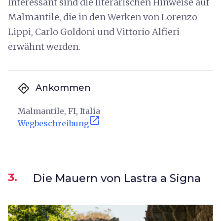
Interessant sind die literarischen Hinweise auf
Malmantile, die in den Werken von Lorenzo
Lippi, Carlo Goldoni und Vittorio Alfieri
erwähnt werden.
directions
Ankommen
Malmantile, FI, Italia
open_in_new
Wegbeschreibung
3.
Die Mauern von Lastra a Signa