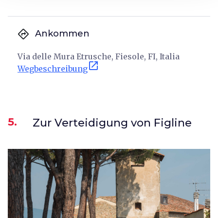
directions
Ankommen
Via delle Mura Etrusche, Fiesole, FI, Italia
open_in_new
Wegbeschreibung
5.
Zur Verteidigung von Figline