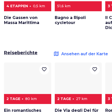
4 ETAPPEN
0,5 km
51,6 km
3
Die Gassen von
Bagno a Ripoli
Il
Massa Marittima
cycletour
au
Di
Reiseberichte
map
Ansehen auf der Karte
favorite_border
favorite_border
2 TAGE
80 km
2 TAGE
27 km
3
Ein romantisches
Die Via degli Dei für
Ro