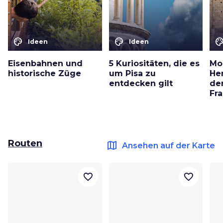
color_lens
color_lens
color_le
Ideen
Ideen
Eisenbahnen und
5 Kuriositäten, die es
Mo
historische Züge
um Pisa zu
He
entdecken gilt
de
Fr
Routen
map
Ansehen auf der Karte
favorite_border
favorite_border