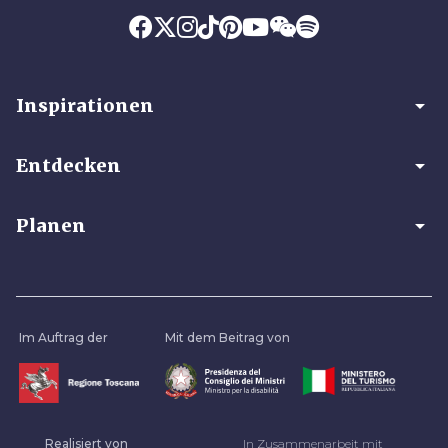
arrow_drop_down
Inspirationen
arrow_drop_down
Entdecken
arrow_drop_down
Planen
Im Auftrag der
Mit dem Beitrag von
Realisiert von
In Zusammenarbeit mit