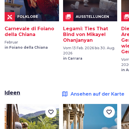
collections
collection
FOLKLORE
AUSSTELLUNGEN
Carnevale di Foiano
Legami: Ties That
Di
della Chiana
Bind von Mikayel
Ar
Ohanjanyan
Ge
Februar
wi
in Foiano della Chiana
Vom 13 Feb. 2026 bis 30. Aug.
Ge
2026
in Carrara
Vom 
202
in 
Ideen
map
Ansehen auf der Karte
favorite_border
favorite_border