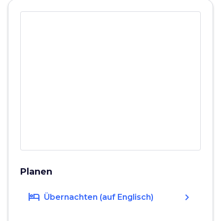
Planen
hotel
chevron_right
Übernachten (auf Englisch)