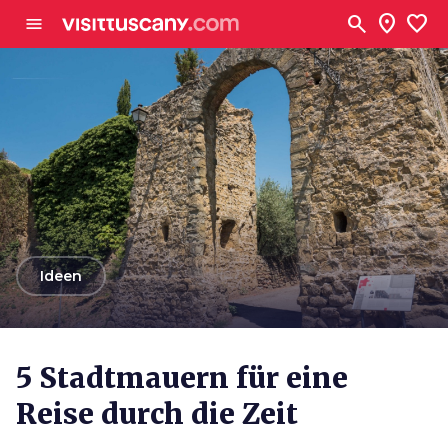
Zum Hauptinhalt
search
location_on
favorite
menu
arrow_back
Ideen
5 Stadtmauern für eine
Reise durch die Zeit