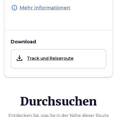
info
Mehr Informationen
Download
save_alt
Track und Reiseroute
Durchsuchen
Entdecken Sie, was Sie in der Nähe dieser Route