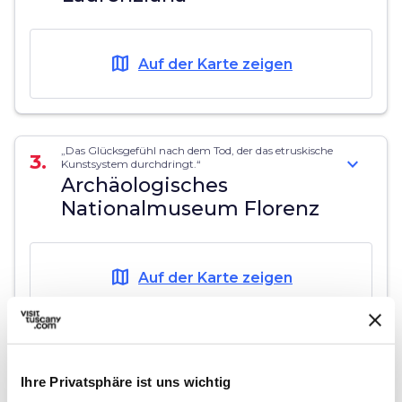
map
Auf der Karte zeigen
„Das Glücksgefühl nach dem Tod, der das etruskische
3.
expand_more
Kunstsystem durchdringt.“
Archäologisches
Nationalmuseum Florenz
map
Auf der Karte zeigen
„Oh, fantastische Stadt voll tauber Töne...“
4.
expand_more
Basilika von San Miniato al
Ihre Privatsphäre ist uns wichtig