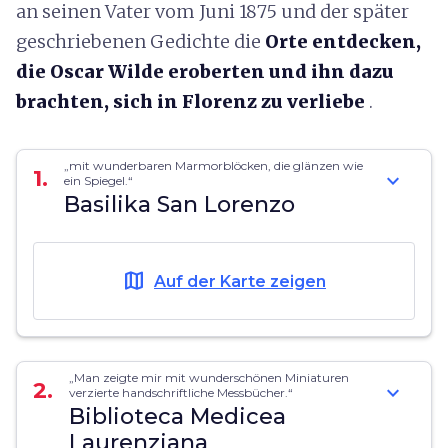
an seinen Vater vom Juni 1875 und der später
geschriebenen Gedichte die
Orte entdecken,
die
Oscar Wilde eroberten und ihn dazu
brachten, sich in Florenz zu verliebe
.
„mit wunderbaren Marmorblöcken, die glänzen wie
1.
expand_more
ein Spiegel.“
Basilika San Lorenzo
map
Auf der Karte zeigen
„Man zeigte mir mit wunderschönen Miniaturen
2.
expand_more
verzierte handschriftliche Messbücher.“
Biblioteca Medicea
Laurenziana