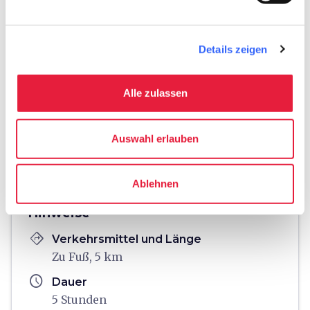
Details zeigen
Alle zulassen
Auswahl erlauben
fullscreen
Auf der Karte erkunden
Ablehnen
Hinweise
directions
Verkehrsmittel und Länge
Zu Fuß, 5 km
schedule
Dauer
5 Stunden