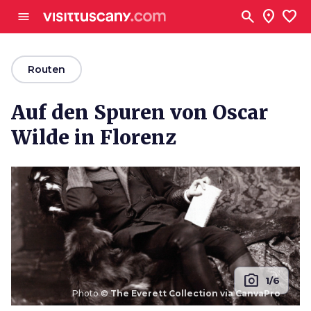
Zum Hauptinhalt
search
location_on
favorite
menu
arrow_back
Routen
Auf den Spuren von Oscar
Wilde in Florenz
photo_camera
1/6
Photo ©
The Everett Collection via CanvaPro