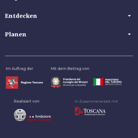
arrow_drop_down
Entdecken
arrow_drop_down
Planen
Im Auftrag der
Mit dem Beitrag von
Realisiert von
In Zusammenarbeit mit