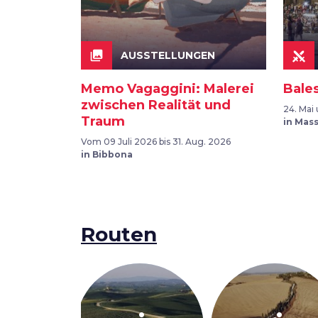
collections
AUSSTELLUNGEN
Memo Vagaggini: Malerei
Bales
zwischen Realität und
24. Mai
Traum
in Mas
Vom 09 Juli 2026 bis 31. Aug. 2026
in Bibbona
Routen