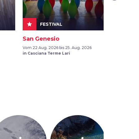
SON
star
event
FESTIVAL
VER
San Genesio
Valdambr
Vom 22 Aug. 2026 bis 25. Aug. 2026
Vom 25 Apr. 20
in Casciana Terme Lari
in Bucine