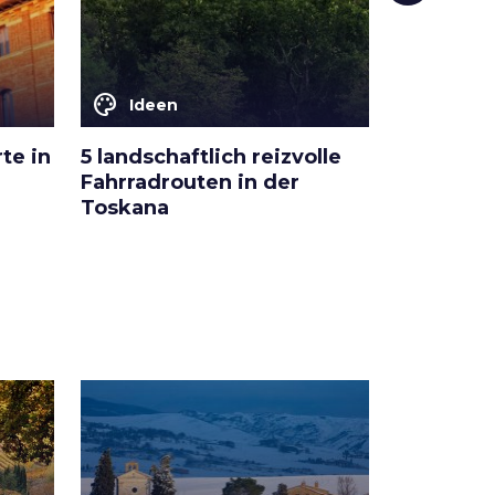
color_lens
color_lens
Ideen
Ideen
te in
5 landschaftlich reizvolle
10 Dinge,
Fahrradrouten in der
Pistoia 
Toskana