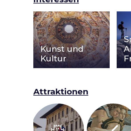
S
Kunst und
A
Kultur
F
Attraktionen
castle
brush