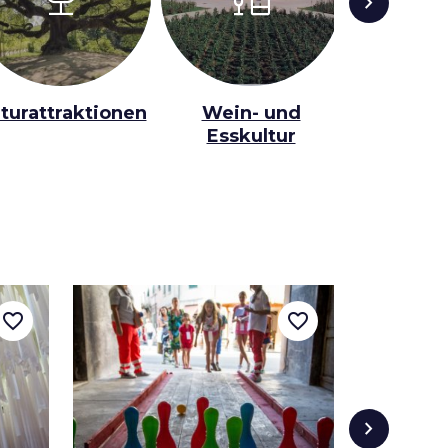
chevron_right
turattraktionen
Wein- und
Religiöse
Esskultur
favorite_border
favorite_border
chevron_right