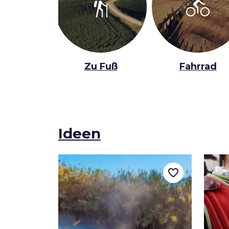
hiking
directions_bike
Zu Fuß
Fahrrad
Ideen
favorite_border