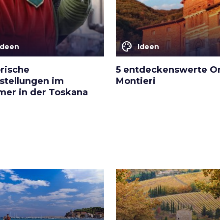
color_lens
Ideen
Ideen
orische
5 entdeckenswerte Or
stellungen im
Montieri
er in der Toskana