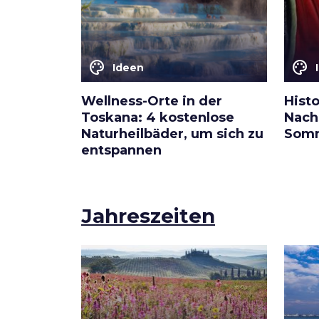
color_lens
color_lens
Ideen
Wellness-Orte in der
Hist
Toskana: 4 kostenlose
Nach
Naturheilbäder, um sich zu
Somm
entspannen
Jahreszeiten