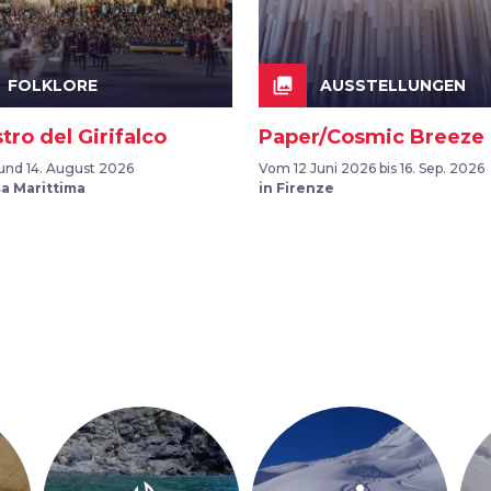
collections
FOLKLORE
AUSSTELLUNGEN
tro del Girifalco
Paper/Cosmic Breeze
 und 14. August 2026
Vom 12 Juni 2026 bis 16. Sep. 2026
sa Marittima
in Firenze