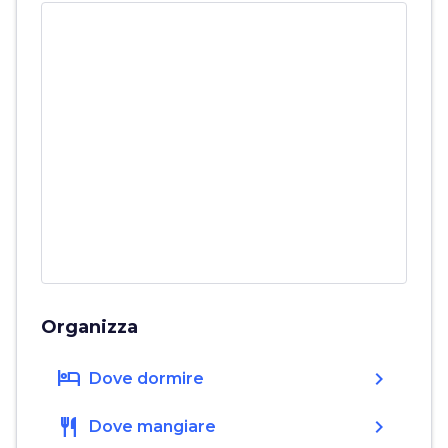
Organizza
hotel
chevron_right
Dove dormire
restaurant
chevron_right
Dove mangiare