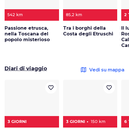
542 km
85,2 km
2
Passione etrusca,
Tra i borghi della
Il 
nella Toscana del
Costa degli Etruschi
Ro
popolo misterioso
Cal
Cas
Diari di viaggio
map
Vedi su mappa
favorite_border
favorite_border
3 GIORNI
3 GIORNI
150 km
6