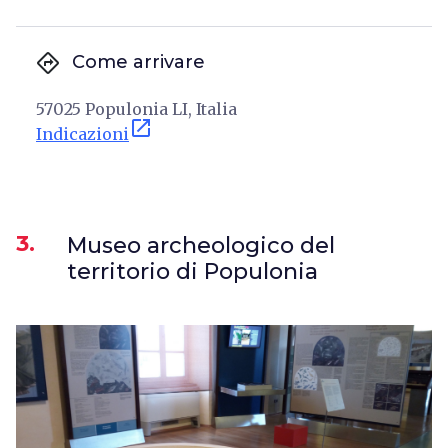
directions
Come arrivare
57025 Populonia LI, Italia
open_in_new
Indicazioni
3.
Museo archeologico del
territorio di Populonia