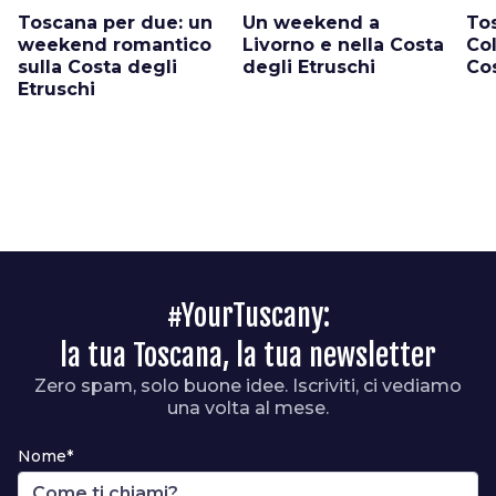
Toscana per due: un
Un weekend a
To
weekend romantico
Livorno e nella Costa
Col
sulla Costa degli
degli Etruschi
Cos
Etruschi
#YourTuscany:
la tua Toscana, la tua newsletter
Zero spam, solo buone idee. Iscriviti, ci vediamo
una volta al mese.
Nome*