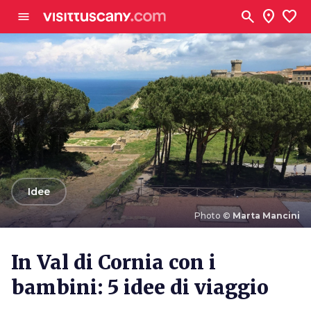
Vai al contenuto principale
search
location_on
favorite
menu
arrow_back
Idee
Photo ©
Marta Mancini
Photo ©
Marta Mancini
In Val di Cornia con i
bambini: 5 idee di viaggio