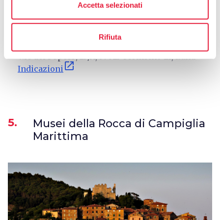
Accetta selezionati
directions
Come arrivare
Rifiuta
V.le del Popolo, 25/A, 57025 Piombino LI, Italia
open_in_new
Indicazioni
5.
Musei della Rocca di Campiglia
Marittima