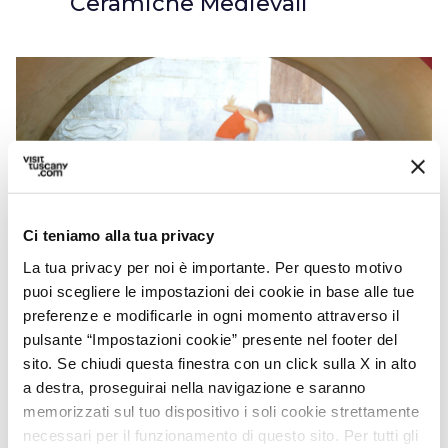
Ceramiche Medievali
Ci teniamo alla tua privacy
La tua privacy per noi è importante. Per questo motivo
puoi scegliere le impostazioni dei cookie in base alle tue
Museo del Castello e delle ceramiche medievali di
preferenze e modificarle in ogni momento attraverso il
Piombino - Credit: Paolo Biondi
pulsante “Impostazioni cookie” presente nel footer del
sito. Se chiudi questa finestra con un click sulla X in alto
a destra, proseguirai nella navigazione e saranno
Sempre a
Piombino
, all’interno del complesso
memorizzati sul tuo dispositivo i soli cookie strettamente
monumentale del castello, è allestito il nuovo
necessari per il funzionamento di questo sito. Per tutti gli