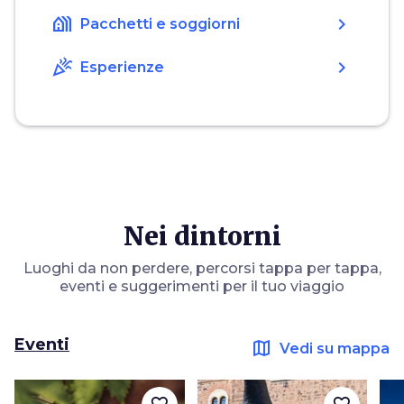
holiday_village
chevron_right
Pacchetti e soggiorni
celebration
chevron_right
Esperienze
Nei dintorni
Luoghi da non perdere, percorsi tappa per tappa,
eventi e suggerimenti per il tuo viaggio
Eventi
map
Vedi su mappa