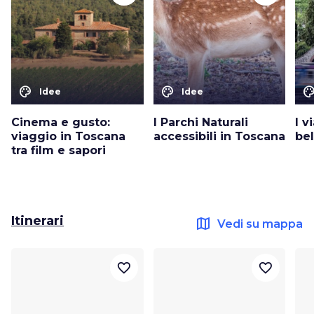
color_lens
color_lens
color_le
Idee
Idee
Cinema e gusto:
I Parchi Naturali
I v
viaggio in Toscana
accessibili in Toscana
bel
tra film e sapori
Itinerari
map
Vedi su mappa
favorite_border
favorite_border