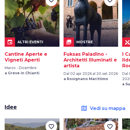
favorite_border
favorite_border
event
collections
ALTRI EVENTI
MOSTRE
Cantine Aperte e
Fuksas Paladino -
I C
Vigneti Aperti
Architetti Illuminati e
Ild
artista
Ro
Marzo - Dicembre
a Greve in Chianti
Dal 02 apr 2026 al 20 set 2026
Dal 
a Rosignano Marittimo
202
a S
Idee
map
Vedi su mappa
favorite_border
favorite_border