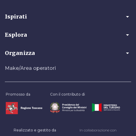
arrow_drop_down
Ispirati
arrow_drop_down
Esplora
arrow_drop_down
Organizza
Make/Area operatori
Promosso da
Con il contributo di
Realizzato e gestito da
In collaborazione con