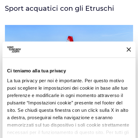
Sport acquatici con gli Etruschi
Ci teniamo alla tua privacy
La tua privacy per noi è importante. Per questo motivo
puoi scegliere le impostazioni dei cookie in base alle tue
preferenze e modificarle in ogni momento attraverso il
pulsante “Impostazioni cookie” presente nel footer del
Wind surf - Credit: Ambito Costa degli Etruschi
sito. Se chiudi questa finestra con un click sulla X in alto
a destra, proseguirai nella navigazione e saranno
A sud della Val di Cornia gli sport a contatto
memorizzati sul tuo dispositivo i soli cookie strettamente
necessari per il funzionamento di questo sito. Per tutti gli
con il mare si concentrano nel
Golfo di