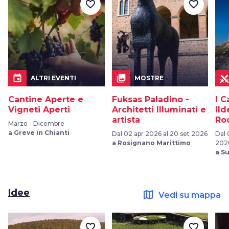
favorite_border
favorite_border
event
collections
ALTRI EVENTI
MOSTRE
Cantine Aperte e
Fuksas Paladino -
I C
Vigneti Aperti
Architetti Illuminati e
Ild
artista
Ro
Marzo - Dicembre
a Greve in Chianti
Dal 02 apr 2026 al 20 set 2026
Dal 
a Rosignano Marittimo
202
a S
Idee
map
Vedi su mappa
favorite_border
favorite_border