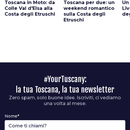
Toscana in Moto: da
Toscana per due: un
Un
Colle Val d'Elsa alla
weekend romantico
Liv
Costa degli Etruschi
sulla Costa degli
deg
Etruschi
#YourTuscany:
la tua Toscana, la tua newsletter
Zero spam, solo buone idee. Iscriviti, ci vediamo
una volta al mese.
Nome*