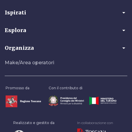
arrow_drop_down
Ispirati
arrow_drop_down
Esplora
arrow_drop_down
Organizza
Make/Area operatori
Promosso da
Con il contributo di
Realizzato e gestito da
In collaborazione con