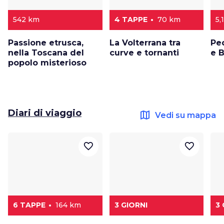
542 km
4 TAPPE
70 km
5,
Passione etrusca,
La Volterrana tra
Pe
nella Toscana del
curve e tornanti
e 
popolo misterioso
Diari di viaggio
map
Vedi su mappa
favorite_border
favorite_border
6 TAPPE
164 km
3 GIORNI
3 