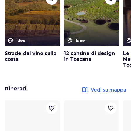
color_lens
color_lens
color_le
Idee
Idee
Strade del vino sulla
12 cantine di design
Le
costa
in Toscana
Me
To
Itinerari
map
Vedi su mappa
favorite_border
favorite_border