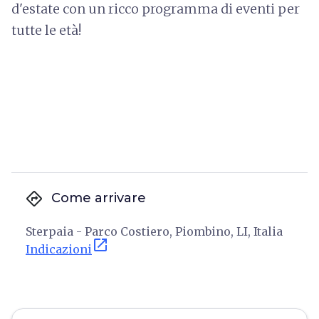
d'estate con un ricco programma di eventi per
tutte le età!
directions
Come arrivare
Sterpaia - Parco Costiero, Piombino, LI, Italia
open_in_new
Indicazioni