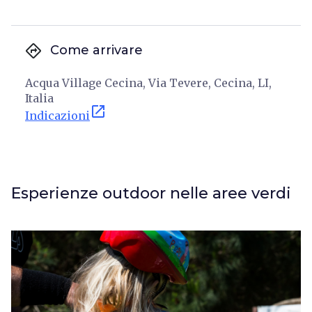
directions
Come arrivare
Acqua Village Cecina, Via Tevere, Cecina, LI,
Italia
open_in_new
Indicazioni
Esperienze outdoor nelle aree verdi