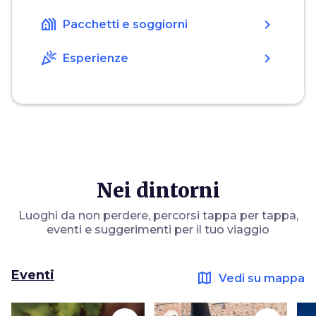
holiday_village
chevron_right
Pacchetti e soggiorni
celebration
chevron_right
Esperienze
Nei dintorni
Luoghi da non perdere, percorsi tappa per tappa,
eventi e suggerimenti per il tuo viaggio
Eventi
map
Vedi su mappa