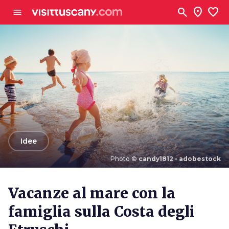
Vai al contenuto principale
search
location_on
favorite
menu
arrow_back
Idee
Photo ©
candy1812 - adobestock
Photo ©
candy1812 - adobestock
Vacanze al mare con la
famiglia sulla Costa degli