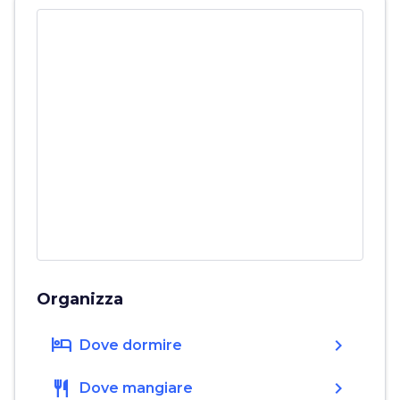
Organizza
hotel
chevron_right
Dove dormire
restaurant
chevron_right
Dove mangiare