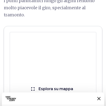
I punti panoramici lungo gli argini rendono
molto piacevole il giro, specialmente al
tramonto.
fullscreen
Esplora su mappa