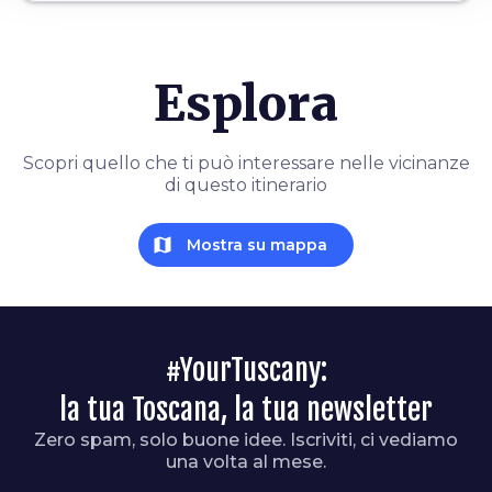
Esplora
Scopri quello che ti può interessare nelle vicinanze
di questo itinerario
map
Mostra su mappa
#YourTuscany:
la tua Toscana, la tua newsletter
Zero spam, solo buone idee. Iscriviti, ci vediamo
una volta al mese.