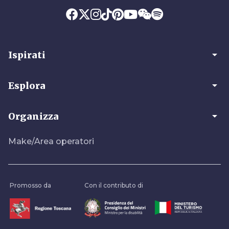
arrow_drop_down
Ispirati
arrow_drop_down
Esplora
arrow_drop_down
Organizza
Make/Area operatori
Promosso da
Con il contributo di