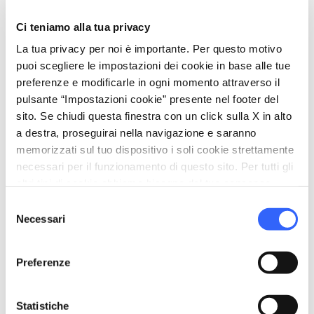
vertical_align_top
14 mt
Ci teniamo alla tua privacy
vertical_align_bottom
-1 mt
La tua privacy per noi è importante. Per questo motivo
puoi scegliere le impostazioni dei cookie in base alle tue
preferenze e modificarle in ogni momento attraverso il
pulsante “Impostazioni cookie” presente nel footer del
Informazioni
sito. Se chiudi questa finestra con un click sulla X in alto
a destra, proseguirai nella navigazione e saranno
directions_bike
Tipo di bici
memorizzati sul tuo dispositivo i soli cookie strettamente
Gravel
necessari per il funzionamento di questo sito. Per tutti gli
straighten
altri tipi di cookie abbiamo bisogno del tuo consenso.
Lunghezza
14.5 Km
Selezione
Necessari
del
Impegno fisico
consenso
Facile
Preferenze
Difficoltà tecnica
Facile
Statistiche