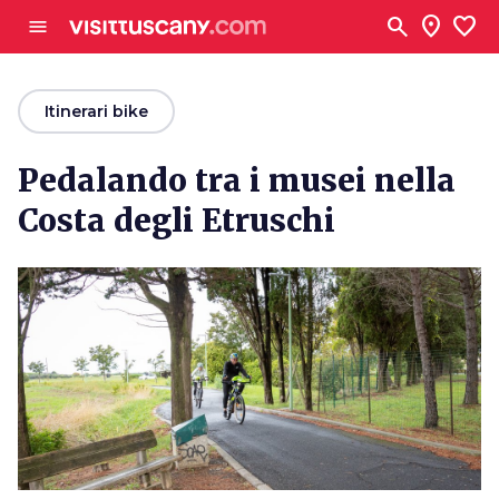
Vai al contenuto principale
search
location_on
favorite
menu
arrow_back
Itinerari bike
Pedalando tra i musei nella
Costa degli Etruschi