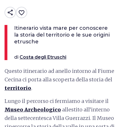
share
favorite_border
Itinerario vista mare per conoscere
la storia del territorio e le sue origini
etrusche
di
Costa degli Etruschi
Questo itinerario ad anello intorno al Fiume
Cecina ci porta alla scoperta della storia del
territorio
.
Lungo il percorso ci fermiamo a visitare il
Museo Archeologico
allestito all’interno
della settecentesca Villa Guerrazzi. Il Museo
ripercorre la storia della valle in una sorta di