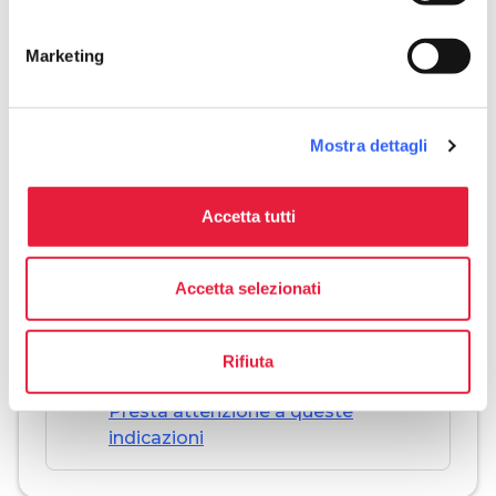
info
Più informazioni
Marketing
Mostra dettagli
Download
Accetta tutti
save_alt
Tracciato e scheda itinerario
Accetta selezionati
Rifiuta
warning_amber
Avviso
Presta attenzione a queste
indicazioni