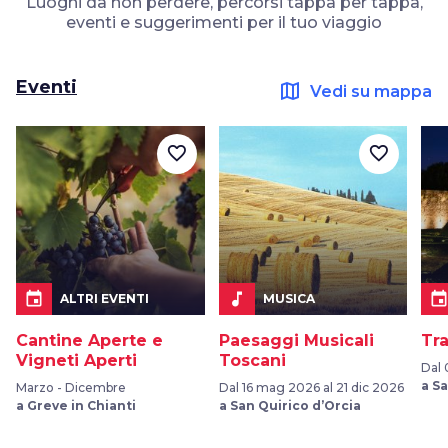
Luoghi da non perdere, percorsi tappa per tappa,
eventi e suggerimenti per il tuo viaggio
Eventi
map
Vedi su mappa
favorite_border
favorite_border
event
music_note
even
ALTRI EVENTI
MUSICA
Cantine Aperte e
Paesaggi Musicali
Tr
Vigneti Aperti
Toscani
Dal 
a S
Marzo - Dicembre
Dal 16 mag 2026 al 21 dic 2026
a Greve in Chianti
a San Quirico d’Orcia