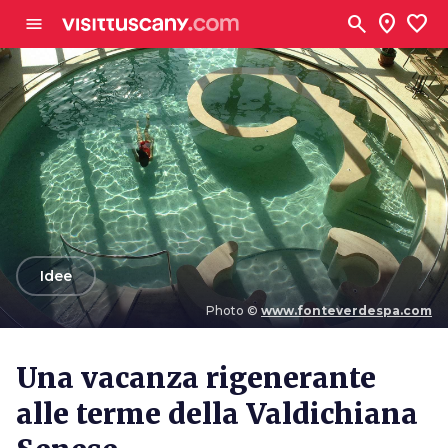
Vai al contenuto principale
search
location_on
favorite
menu
arrow_back
Idee
Photo ©
www.fonteverdespa.com
Photo ©
www.fonteverdespa.com
Una vacanza rigenerante
alle terme della Valdichiana