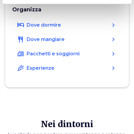
Organizza
hotel
chevron_right
Dove dormire
restaurant
chevron_right
Dove mangiare
holiday_village
chevron_right
Pacchetti e soggiorni
celebration
chevron_right
Esperienze
Nei dintorni