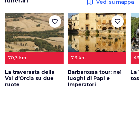
Itinerari
map
Vedi su mappa
favorite_border
favorite_border
70,3 km
7,3 km
43
La traversata della
Barbarossa tour: nei
La
Val d'Orcia su due
luoghi di Papi e
tos
ruote
Imperatori