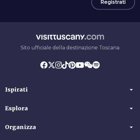
Registrati
Sito ufficiale della destinazione Toscana
arrow_drop_down
Ispirati
arrow_drop_down
Esplora
arrow_drop_down
Organizza