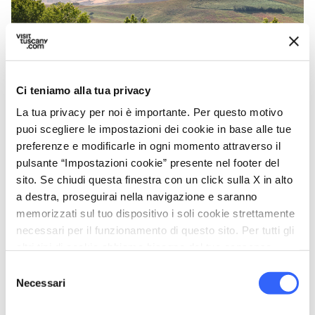
Ci teniamo alla tua privacy
La tua privacy per noi è importante. Per questo motivo
puoi scegliere le impostazioni dei cookie in base alle tue
preferenze e modificarle in ogni momento attraverso il
pulsante “Impostazioni cookie” presente nel footer del
Fonteverde, la piscina affacciata sulla Val d'Orcia
sito. Se chiudi questa finestra con un click sulla X in alto
a destra, proseguirai nella navigazione e saranno
Il
Centro Termale Fonteverde
, presso il
memorizzati sul tuo dispositivo i soli cookie strettamente
necessari per il funzionamento di questo sito. Per tutti gli
delizioso comune medievale di
San Casciano
altri tipi di cookie abbiamo bisogno del tuo consenso.
dei Bagni
, è il più meridionale dell’intero
Selezione
comprensorio. Secondo alcune classifiche
Necessari
del
queste sono “le più belle terme d’Italia”.
consenso