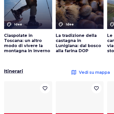
color_lens
color_lens
color_le
Idee
Idee
Ciaspolate in
La tradizione della
Le 
Toscana: un altro
castagna in
ca
modo di vivere la
Lunigiana: dal bosco
vi
montagna in inverno
alla farina DOP
sto
Itinerari
map
Vedi su mappa
favorite_border
favorite_border