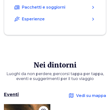
holiday_village
chevron_right
Pacchetti e soggiorni
celebration
chevron_right
Esperienze
Nei dintorni
Luoghi da non perdere, percorsi tappa per tappa,
eventi e suggerimenti per il tuo viaggio
Eventi
map
Vedi su mappa