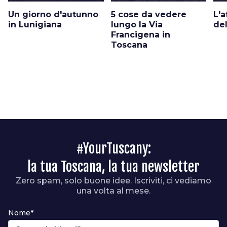
Un giorno d'autunno
5 cose da vedere
L'a
in Lunigiana
lungo la Via
del
Francigena in
Toscana
#YourTuscany:
la tua Toscana, la tua newsletter
Zero spam, solo buone idee. Iscriviti, ci vediamo
una volta al mese.
Nome*