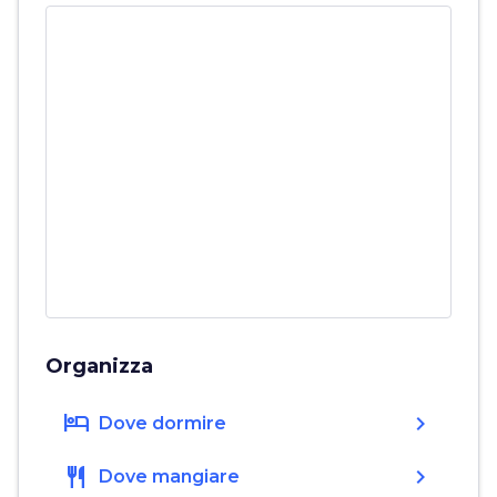
Organizza
hotel
chevron_right
Dove dormire
restaurant
chevron_right
Dove mangiare