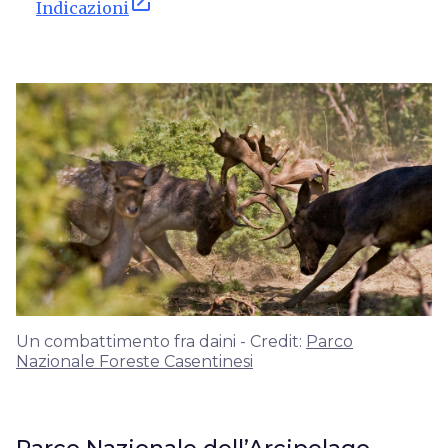
open_in_new
Indicazioni
Un combattimento fra daini - Credit:
Parco
Nazionale Foreste Casentinesi