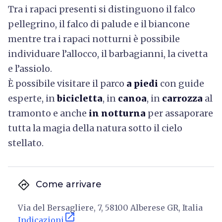
Tra i rapaci presenti si distinguono il falco
pellegrino, il falco di palude e il biancone
mentre tra i rapaci notturni è possibile
individuare l’allocco, il barbagianni, la civetta
e l’assiolo.
È possibile visitare il parco
a piedi
con guide
esperte, in
bicicletta
, in
canoa
, in
carrozza
al
tramonto e anche
in notturna
per assaporare
tutta la magia della natura sotto il cielo
stellato.
directions
Come arrivare
Via del Bersagliere, 7, 58100 Alberese GR, Italia
open_in_new
Indicazioni