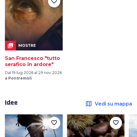
favorite_border
collections
MOSTRE
San Francesco "tutto
serafico in ardore"
Dal 19 lug 2026 al 29 nov 2026
a Pontremoli
Idee
map
Vedi su mappa
favorite_border
favorite_border