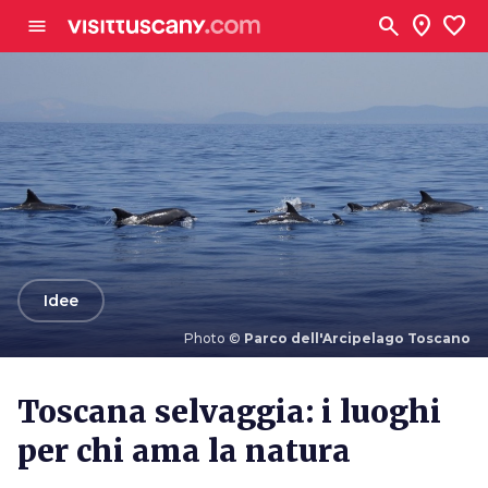
Vai al contenuto principale
search
location_on
favorite
menu
arrow_back
Idee
Photo ©
Parco dell'Arcipelago Toscano
Photo ©
Parco dell'Arcipelago Toscano
Toscana selvaggia: i luoghi
per chi ama la natura