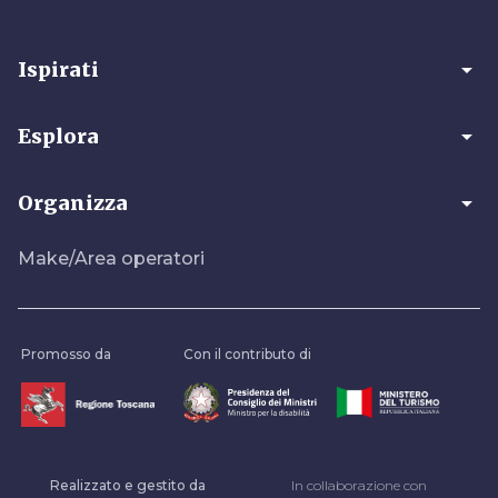
arrow_drop_down
Ispirati
arrow_drop_down
Esplora
arrow_drop_down
Organizza
Make/Area operatori
Promosso da
Con il contributo di
Realizzato e gestito da
In collaborazione con