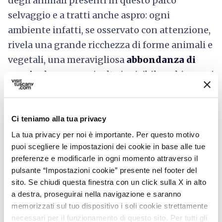
degli animali presenti in questo parco
selvaggio e a tratti anche aspro:
ogni
ambiente infatti, se osservato con attenzione,
rivela una grande ricchezza di forme animali e
vegetali, una meravigliosa
abbondanza di
speci
e che spesso risulta invisibile a chi non vi
si avvicina con pazienza e rispetto, ma che
può essere apprezzata in pieno da chi riesce a
connettersi in profondità con la natura.
Ci teniamo alla tua privacy
Grazie alla grande varietà di paesaggi
La tua privacy per noi è importante. Per questo motivo
puoi scegliere le impostazioni dei cookie in base alle tue
presenti, sono molteplici le
attività
possibili:
preferenze e modificarle in ogni momento attraverso il
arrampicata
,
tour in bicicletta
,
pulsante “Impostazioni cookie” presente nel footer del
equitazione
,
nordic walking
e
percorsi
sito. Se chiudi questa finestra con un click sulla X in alto
acrobatici
forestali.
a destra, proseguirai nella navigazione e saranno
memorizzati sul tuo dispositivo i soli cookie strettamente
Imperdibile la “
Lunata
” che si svolge ogni
necessari per il funzionamento di questo sito. Per tutti gli