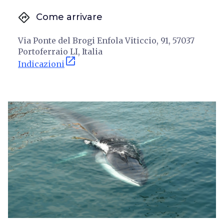
directions
Come arrivare
Via Ponte del Brogi Enfola Viticcio, 91, 57037
Portoferraio LI, Italia
open_in_new
Indicazioni