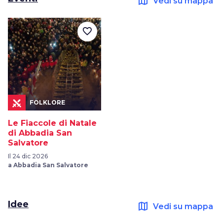
map
Vedi su mappa
favorite_border
FOLKLORE
Le Fiaccole di Natale
di Abbadia San
Salvatore
Il 24 dic 2026
a Abbadia San Salvatore
Idee
map
Vedi su mappa