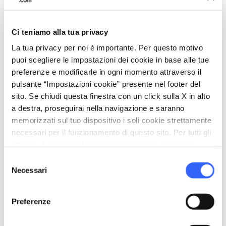
raggiungibile a piedi con una breve
passeggiata, la strada che si snoda tra la natura
Ci teniamo alla tua privacy
e il fascino che si respira una volta giunti al suo
cospetto sono imperdibili.
La tua privacy per noi è importante. Per questo motivo
puoi scegliere le impostazioni dei cookie in base alle tue
preferenze e modificarle in ogni momento attraverso il
pulsante “Impostazioni cookie” presente nel footer del
4.
Rocca di Roccalbegna e il
sito. Se chiudi questa finestra con un click sulla X in alto
castello di Triana
a destra, proseguirai nella navigazione e saranno
memorizzati sul tuo dispositivo i soli cookie strettamente
necessari per il funzionamento di questo sito. Per tutti gli
altri tipi di cookie abbiamo bisogno del tuo consenso.
Selezione
Necessari
del
consenso
Preferenze