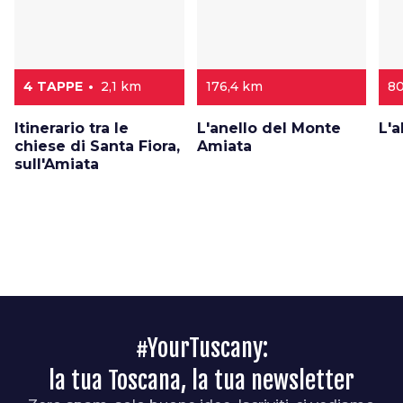
4 TAPPE
2,1 km
176,4 km
80
Itinerario tra le
L'anello del Monte
L'a
chiese di Santa Fiora,
Amiata
sull'Amiata
#YourTuscany:
la tua Toscana, la tua newsletter