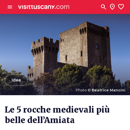
Vai al contenuto principale
search
location_on
favorite
menu
arrow_back
Idee
Photo ©
Beatrice Mancini
Photo ©
Beatrice Mancini
Le 5 rocche medievali più
belle dell’Amiata