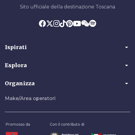
Sito ufficiale della destinazione Toscana
arrow_drop_down
Ispirati
arrow_drop_down
Esplora
arrow_drop_down
Organizza
Make/Area operatori
Promosso da
Con il contributo di