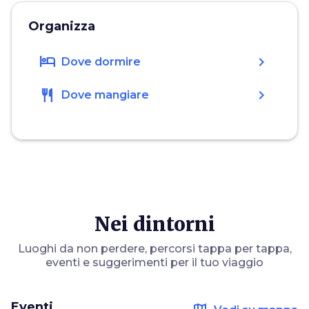
Organizza
hotel
chevron_right
Dove dormire
restaurant
chevron_right
Dove mangiare
Nei dintorni
Luoghi da non perdere, percorsi tappa per tappa,
eventi e suggerimenti per il tuo viaggio
Eventi