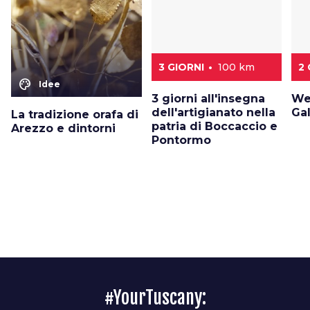
3 GIORNI
100 km
2 
color_lens
Idee
3 giorni all'insegna
We
dell'artigianato nella
Ga
La tradizione orafa di
patria di Boccaccio e
Arezzo e dintorni
Pontormo
#YourTuscany: