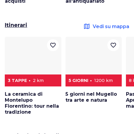
acquisti
all'antiquariato
Itinerari
map
Vedi su mappa
favorite_border
favorite_border
3 TAPPE
2 km
5 GIORNI
1200 km
8
La ceramica di
5 giorni nel Mugello
Pa
Montelupo
tra arte e natura
Apu
Fiorentino: tour nella
ma
tradizione