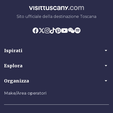
Sito ufficiale della destinazione Toscana
arrow_drop_down
Ispirati
arrow_drop_down
Esplora
arrow_drop_down
Organizza
Make/Area operatori