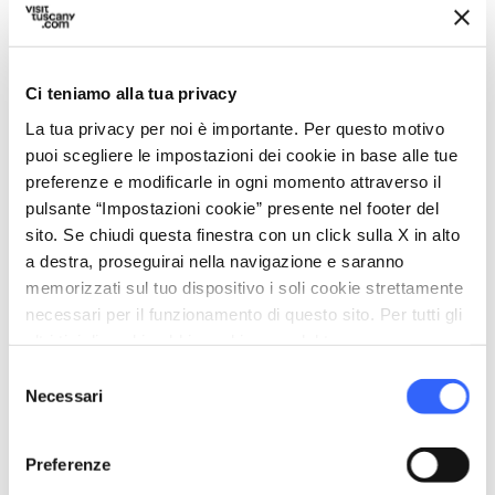
ancora viva a
Lamporecchio
.
Ci teniamo alla tua privacy
La tua privacy per noi è importante. Per questo motivo
Organizza
puoi scegliere le impostazioni dei cookie in base alle tue
preferenze e modificarle in ogni momento attraverso il
hotel
chevron_right
Dove dormire
pulsante “Impostazioni cookie” presente nel footer del
sito. Se chiudi questa finestra con un click sulla X in alto
restaurant
chevron_right
Dove mangiare
a destra, proseguirai nella navigazione e saranno
memorizzati sul tuo dispositivo i soli cookie strettamente
holiday_village
chevron_right
Pacchetti e soggiorni
necessari per il funzionamento di questo sito. Per tutti gli
altri tipi di cookie abbiamo bisogno del tuo consenso.
celebration
chevron_right
Esperienze
Selezione
Necessari
del
consenso
Preferenze