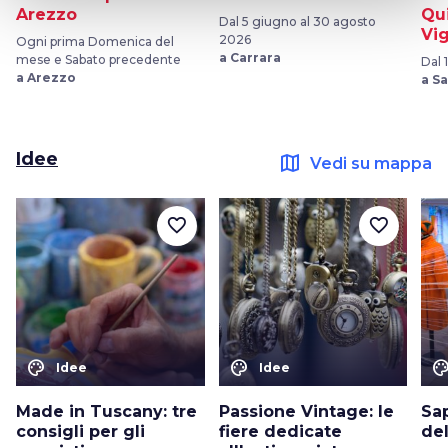
Arezzo
Qu
Dal 5 giugno al 30 agosto
Vi
2026
Ogni prima Domenica del
a Carrara
mese e Sabato precedente
Dal 
a Arezzo
a S
Idee
map
Vedi su mappa
favorite_border
favorite_border
color_lens
color_lens
color_le
Idee
Idee
Made in Tuscany: tre
Passione Vintage: le
Sap
consigli per gli
fiere dedicate
de