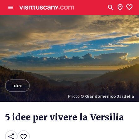
Vai al contenuto principale
search
location_on
favorite
menu
arrow_back
Idee
Photo ©
Giandomenico Jardella
Photo ©
Giandomenico Jardella
5 idee per vivere la Versilia
share
favorite_border