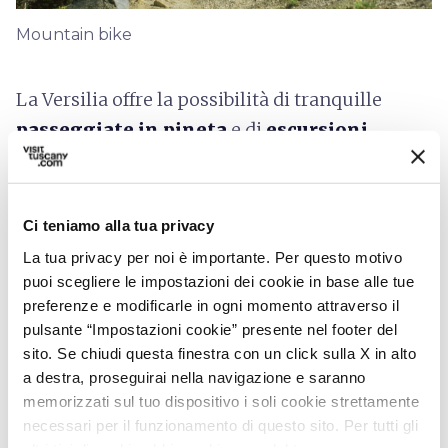
Mountain bike
La Versilia offre la possibilità di tranquille
passeggiate in pineta
e di
escursioni
cicloturistiche
lungo percorsi privi di
difficoltà, ma appaganti dal punto di vista
paesaggistico e culturale. Basti pensare che
Ci teniamo alla tua privacy
sulle colline di
Camaiore
ci sono i
percorsi
La tua privacy per noi è importante. Per questo motivo
migliori per le mountain-bike.
puoi scegliere le impostazioni dei cookie in base alle tue
preferenze e modificarle in ogni momento attraverso il
Per chi non teme le salite,
pedalando
lungo
pulsante “Impostazioni cookie” presente nel footer del
mulattiere nei boschi e tornanti rocciosi, si
sito. Se chiudi questa finestra con un click sulla X in alto
a destra, proseguirai nella navigazione e saranno
possono raggiungere il Monte Corchia o la
memorizzati sul tuo dispositivo i soli cookie strettamente
Pania della Croce che donano panorami
necessari per il funzionamento di questo sito. Per tutti gli
eccezionali.