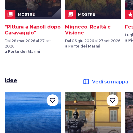
collections
collections
sta
MOSTRE
MOSTRE
"Pittura a Napoli dopo
Migneco. Realtà e
Fes
Caravaggio"
Visione
Lugl
a P
Dal 28 mar 2026 al 27 set
Dal 06 giu 2026 al 27 set 2026
2026
a Forte dei Marmi
a Forte dei Marmi
Idee
map
Vedi su mappa
favorite_border
favorite_border