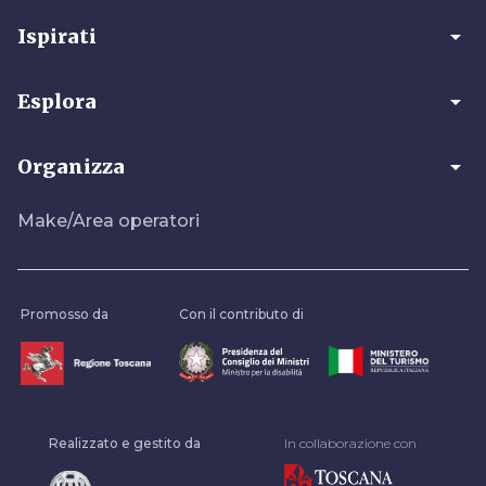
arrow_drop_down
Ispirati
arrow_drop_down
Esplora
arrow_drop_down
Organizza
Make/Area operatori
Promosso da
Con il contributo di
Realizzato e gestito da
In collaborazione con