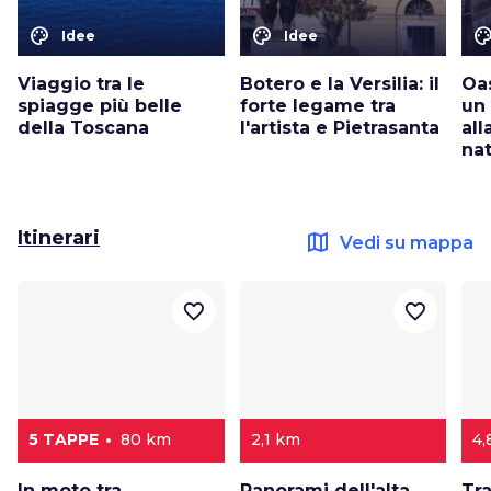
color_lens
color_lens
color_le
Idee
Idee
Viaggio tra le
Botero e la Versilia: il
Oas
spiagge più belle
forte legame tra
un 
della Toscana
l'artista e Pietrasanta
all
na
Itinerari
map
Vedi su mappa
favorite_border
favorite_border
5 TAPPE
80 km
2,1 km
4,
In moto tra
Panorami dell'alta
Tra