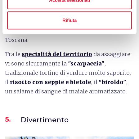
I borghi medievali della Versilia, inoltre, si
Rifiuta
affacciano
sulla
Strada del Vino e dell'Olio
,
dove viene prodotto uno tra i migliori Doc della
Toscana.
Tra le
specialità del territorio
da assaggiare
vi sono sicuramente la
"scarpaccia"
,
tradizionale tortino di verdure molto saporito,
il
risotto con seppie e bietole
, il
"biroldo"
,
un salame di sangue di maiale aromatizzato.
5.
Divertimento