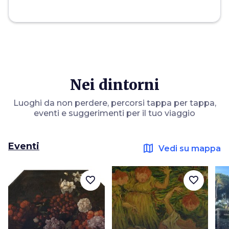
Nei dintorni
Luoghi da non perdere, percorsi tappa per tappa,
eventi e suggerimenti per il tuo viaggio
Eventi
map
Vedi su mappa
favorite_border
favorite_border