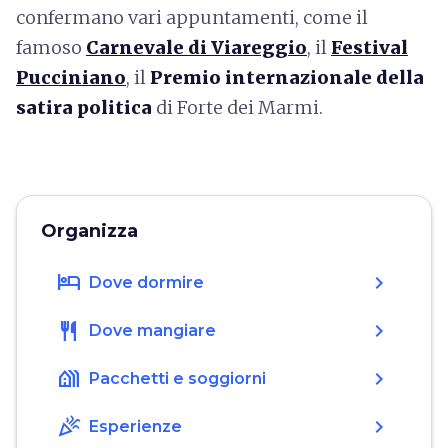
confermano vari appuntamenti, come il
famoso
Carnevale di Viareggio
, il
Festival
Pucciniano
, il
Premio internazionale della
satira politica
di Forte dei Marmi.
Organizza
hotel
chevron_right
Dove dormire
restaurant
chevron_right
Dove mangiare
holiday_village
chevron_right
Pacchetti e soggiorni
celebration
chevron_right
Esperienze