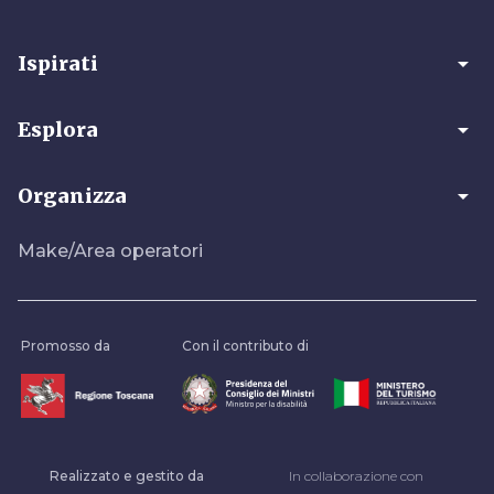
arrow_drop_down
Ispirati
arrow_drop_down
Esplora
arrow_drop_down
Organizza
Make/Area operatori
Promosso da
Con il contributo di
Realizzato e gestito da
In collaborazione con