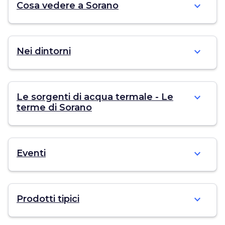
expand_more
Cosa vedere a Sorano
expand_more
Nei dintorni
expand_more
Le sorgenti di acqua termale - Le
terme di Sorano
expand_more
Eventi
expand_more
Prodotti tipici