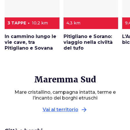
3 TAPPE
10,2 km
4,3 km
9,
In cammino lungo le
Pitigliano e Sorano:
L’A
vie cave, tra
viaggio nella civiltà
bic
Pitigliano e Sovana
del tufo
Maremma Sud
Mare cristallino, campagna intatta, terme e
l’incanto dei borghi etruschi
arrow_forward
Vai al territorio