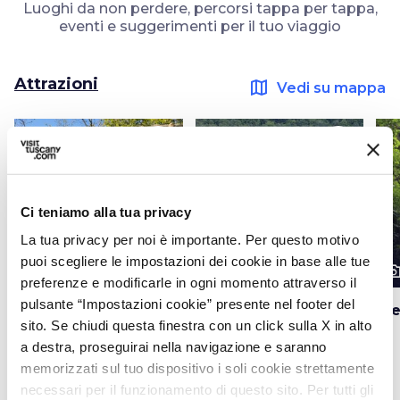
Luoghi da non perdere, percorsi tappa per tappa,
eventi e suggerimenti per il tuo viaggio
Attrazioni
map
Vedi su mappa
favorite_border
favorite_border
Ci teniamo alla tua privacy
La tua privacy per noi è importante. Per questo motivo
puoi scegliere le impostazioni dei cookie in base alle tue
photo_camera
photo_camera
photo_cam
Attrazioni
Attrazioni
preferenze e modificarle in ogni momento attraverso il
pulsante “Impostazioni cookie” presente nel footer del
Parco Archeologico
Masso Leopoldino
Vi
sito. Se chiudi questa finestra con un click sulla X in alto
Città del Tufo
a destra, proseguirai nella navigazione e saranno
memorizzati sul tuo dispositivo i soli cookie strettamente
necessari per il funzionamento di questo sito. Per tutti gli