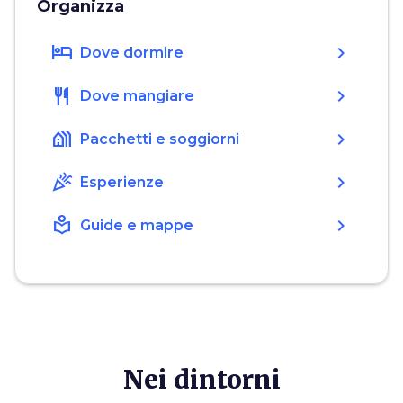
Organizza
hotel
chevron_right
Dove dormire
restaurant
chevron_right
Dove mangiare
holiday_village
chevron_right
Pacchetti e soggiorni
celebration
chevron_right
Esperienze
local_library
chevron_right
Guide e mappe
Nei dintorni