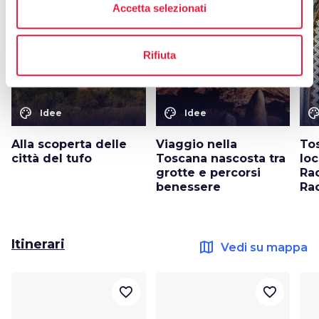
Accetta selezionati
favorite_border
favorite_border
Rifiuta
color_lens
color_lens
color_le
Idee
Idee
Alla scoperta delle
Viaggio nella
Tos
città del tufo
Toscana nascosta tra
lo
grotte e percorsi
Ra
benessere
Ra
Itinerari
map
Vedi su mappa
favorite_border
favorite_border