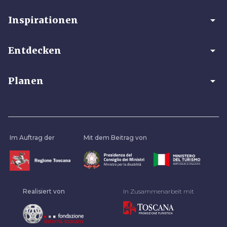
arrow_drop_down
Inspirationen
arrow_drop_down
Entdecken
arrow_drop_down
Planen
Im Auftrag der
Mit dem Beitrag von
Realisiert von
In Zusammenarbeit mit