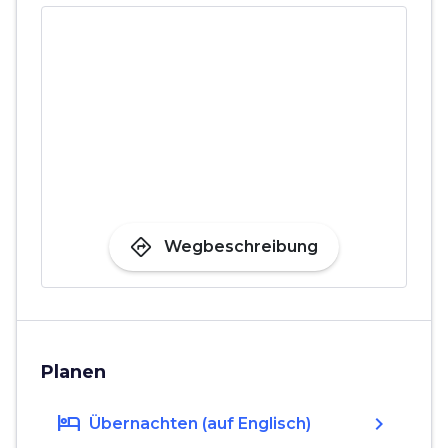
directions
Wegbeschreibung
Planen
hotel
chevron_right
Übernachten (auf Englisch)