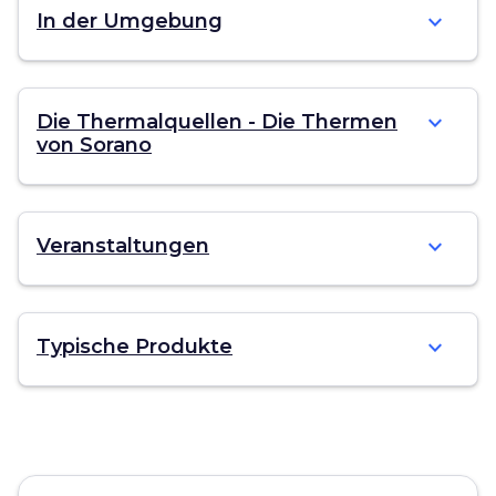
expand_more
In der Umgebung
expand_more
Die Thermalquellen - Die Thermen
von Sorano
expand_more
Veranstaltungen
expand_more
Typische Produkte