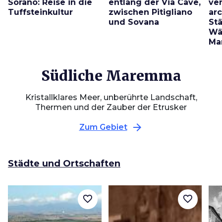
Sorano: Reise in die
entlang der Via Cave,
ve
Tuffsteinkultur
zwischen Pitigliano
ar
und Sovana
St
Wä
Ma
Südliche Maremma
Kristallklares Meer, unberührte Landschaft,
Thermen und der Zauber der Etrusker
arrow_forward
Zum Gebiet
Städte und Ortschaften
favorite_border
favorite_border