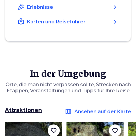
celebration
chevron_right
Erlebnisse
local_library
chevron_right
Karten und Reiseführer
In der Umgebung
Orte, die man nicht verpassen sollte, Strecken nach
Etappen, Veranstaltungen und Tipps für Ihre Reise
Attraktionen
map
Ansehen auf der Karte
favorite_border
favorite_border