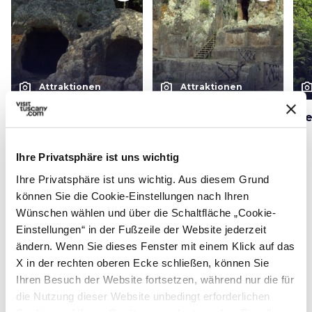
photo_camera
photo_camera
photo_cam
Attraktionen
Attraktionen
Felssiedlung von San
Die Tomba
Vi
Rocco
Ildebranda
Ihre Privatsphäre ist uns wichtig
Ihre Privatsphäre ist uns wichtig. Aus diesem Grund
können Sie die Cookie-Einstellungen nach Ihren
Veranstaltungen
map
Ansehen auf der Karte
Wünschen wählen und über die Schaltfläche „Cookie-
Einstellungen“ in der Fußzeile der Website jederzeit
favorite_border
ändern. Wenn Sie dieses Fenster mit einem Klick auf das
X in der rechten oberen Ecke schließen, können Sie
Ihren Besuch der Website fortsetzen, während nur die für
die Nutzung dieser Website unbedingt erforderlichen