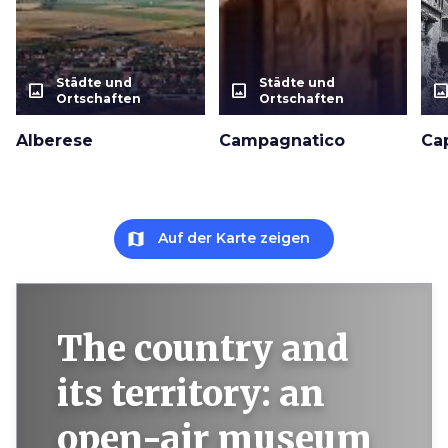
Städte und
Städte und
photo_size_select_actual
photo_size_select_actual
photo_size_select_a
Ortschaften
Ortschaften
Alberese
Campagnatico
Ca
map
Auf der Karte zeigen
The country and
its territory: an
open-air museum