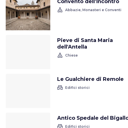
Convento dell’Incontro
church
Abbazie, Monasteri e Conventi
Pieve di Santa Maria
dell'Antella
church
Chiese
Le Gualchiere di Remole
castle
Edifici storici
Antico Spedale del Bigall
castle
Edifici storici