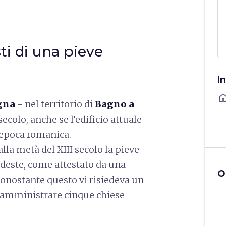
ti di una pieve
I
ho
gna
- nel territorio di
Bagno a
secolo, anche se l’edificio attuale
n epoca romanica.
alla metà del XIII secolo la pieve
este, come attestato da una
O
 nonostante questo vi risiedeva un
di amministrare cinque chiese