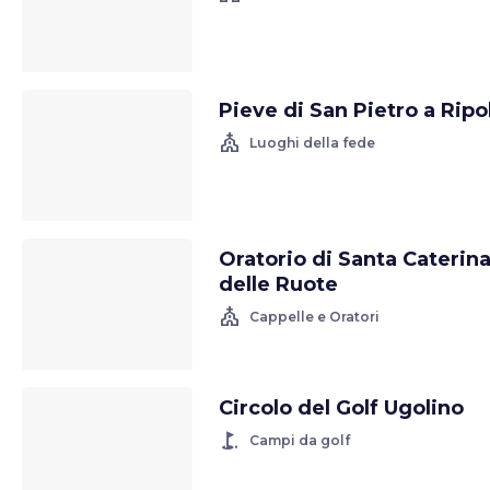
Pieve di San Pietro a Ripol
church
Luoghi della fede
Oratorio di Santa Caterin
delle Ruote
church
Cappelle e Oratori
Circolo del Golf Ugolino
golf_course
Campi da golf