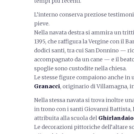
tempi più recenti.
L’interno conserva preziose testimonia
pieve.
Nella navata destra si ammira un tritt
1395, che raffigura la Vergine con il B
dodici santi, tra cui San Donnino — ri
accompagnato da un cane — e il beato
spoglie sono custodite nella chiesa.
Le stesse figure compaiono anche in u
Granacci
, originario di Villamagna, 
Nella stessa navata si trova inoltre 
in trono con i santi Giovanni Battista,
attribuita alla scuola del
Ghirlandaio
Le decorazioni pittoriche dell’altare 