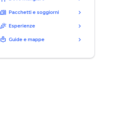
holiday_village
chevron_right
Pacchetti e soggiorni
celebration
chevron_right
Esperienze
local_library
chevron_right
Guide e mappe