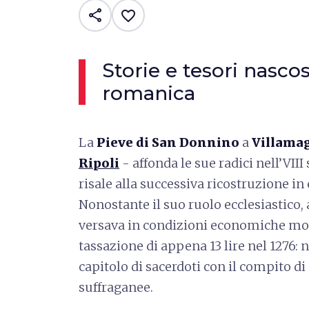
share
favorite_border
Storie e tesori nascos
romanica
La
Pieve di San Donnino
a
Villama
Ripoli
- affonda le sue radici nell’VIII 
risale alla successiva ricostruzione i
Nonostante il suo ruolo ecclesiastico, 
versava in condizioni economiche mod
tassazione di appena 13 lire nel 1276:
capitolo di sacerdoti con il compito 
suffraganee.