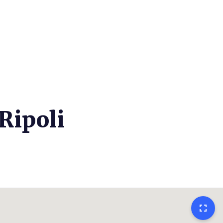
 Ripoli
fullscreen