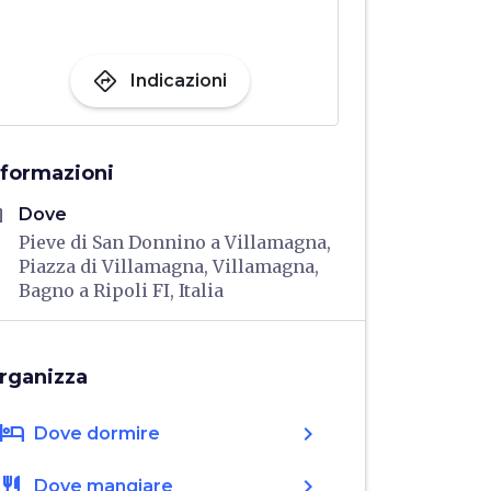
directions
Indicazioni
nformazioni
me
Dove
Pieve di San Donnino a Villamagna,
Piazza di Villamagna, Villamagna,
Bagno a Ripoli FI, Italia
rganizza
hotel
chevron_right
Dove dormire
restaurant
chevron_right
Dove mangiare