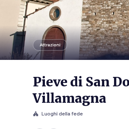
arrow_back
Attrazioni
Pieve di San D
Villamagna
church
Luoghi della fede