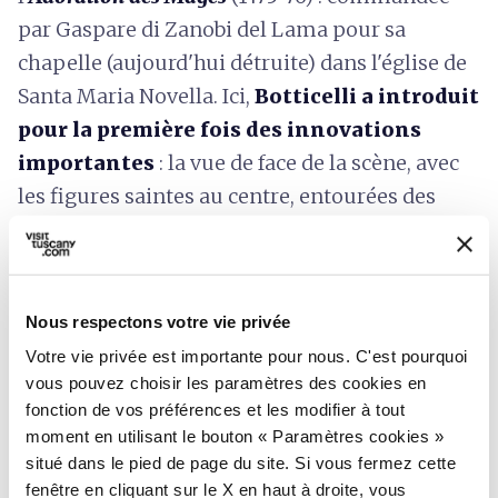
par Gaspare di Zanobi del Lama pour sa
chapelle (aujourd'hui détruite) dans l'église de
Santa Maria Novella. Ici,
Botticelli a introduit
pour la première fois des innovations
importantes
: la vue de face de la scène, avec
les figures saintes au centre, entourées des
autres personnages (jusqu'alors, les trois rois
étaient toujours placés à droite ou à gauche de
la scène) ; la sainte famille est située sous une
Nous respectons votre vie privée
cabane partiellement détruite, avec d'autres
Votre vie privée est importante pour nous. C'est pourquoi
bâtiments à demi détruits en arrière-plan. En
vous pouvez choisir les paramètres des cookies en
outre, Botticelli inclut dans le tableau les
fonction de vos préférences et les modifier à tout
portraits de Cosme de Médicis, de ses fils Piero
moment en utilisant le bouton « Paramètres cookies »
et Giovanni, et de ses petits-fils Laurent le
situé dans le pied de page du site. Si vous fermez cette
fenêtre en cliquant sur le X en haut à droite, vous
Magnifique et Giuliano.