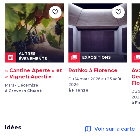
favorite_border
favorite_border
AUTRES
event
collections
collection
EXPOSITIONS
ÉVÈNEMENTS
« Cantine Aperte » et
Rothko à Florence
Ava
« Vigneti Aperti »
Ge
Du 14 mars 2026 au 23 août
Fl
2026
Mars - Décembre
à Firenze
à Greve in Chianti
Du 2
202
à F
Idées
map
Voir sur la carte