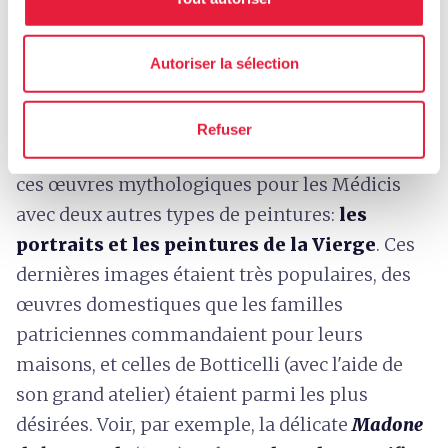
et 1516, mais, grâce à Giorgio Vasari, nous
savons que l'œuvre se trouvait bien à la
Villa di
Autoriser la sélection
Castello
en 1550, où Vasari a pu l'admirer, ainsi
que le Printemps.
Refuser
Toujours aux Offices, vous pouvez comparer
ces œuvres mythologiques pour les Médicis
avec deux autres types de peintures:
les
portraits et les peintures de la Vierge
. Ces
dernières images étaient très populaires, des
œuvres domestiques que les familles
patriciennes commandaient pour leurs
maisons, et celles de Botticelli (avec l'aide de
son grand atelier) étaient parmi les plus
désirées. Voir, par exemple, la délicate
Madone