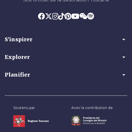
arrow_drop_down
S'inspirer
arrow_drop_down
Explorer
arrow_drop_down
Planifier
Soutenu par
Avec la contribution de