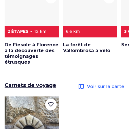
2 ÉTAPES
12 km
6,6 km
3
De Fiesole à Florence
La forêt de
Sen
à la découverte des
Vallombrosa à vélo
témoignages
étrusques
Carnets de voyage
map
Voir sur la carte
favorite_border