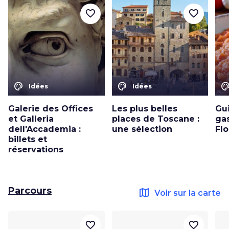
favorite_border
favorite_border
color_lens
color_lens
color_le
Idées
Idées
Galerie des Offices
Les plus belles
Gu
et Galleria
places de Toscane :
ga
dell'Accademia :
une sélection
Fl
billets et
réservations
Parcours
map
Voir sur la carte
favorite_border
favorite_border