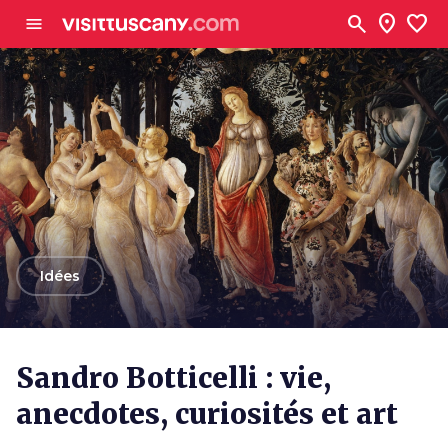
Aller au contenu principal
search
location_on
favorite
menu
arrow_back
Idées
Sandro Botticelli : vie,
anecdotes, curiosités et art