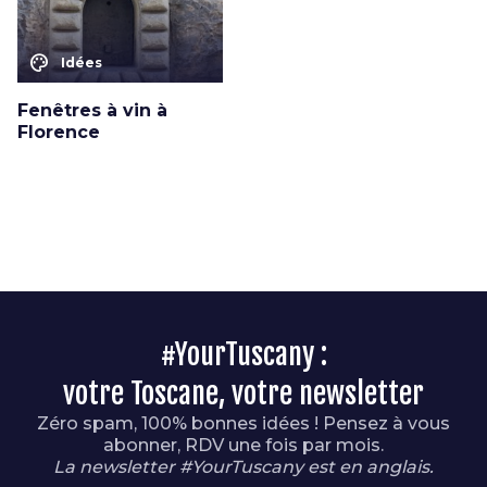
color_lens
Idées
Fenêtres à vin à
Florence
#YourTuscany :
votre Toscane, votre newsletter
Zéro spam, 100% bonnes idées ! Pensez à vous
abonner, RDV une fois par mois.
La newsletter #YourTuscany est en anglais.