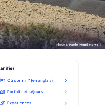
Photo ©
Paolo Penni Martelli
lanifier
hotel
chevron_right
Où dormir ? (en anglais)
holiday_village
chevron_right
Forfaits et séjours
celebration
chevron_right
Expériences