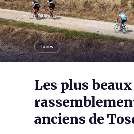
arrow_back
Idées
Photo ©
Paolo Penni Martelli
Les plus beaux
rassemblement
anciens de Tos