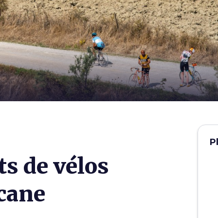
P
s de vélos
cane