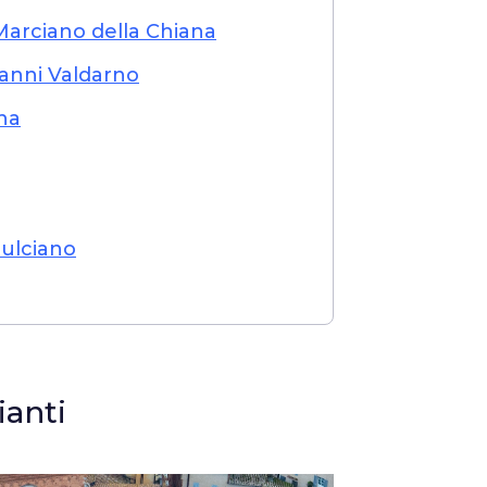
 Marciano della Chiana
anni Valdarno
gna
ulciano
ianti