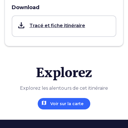
Download
save_alt
Tracé et fiche itinéraire
Explorez
Explorez les alentours de cet itinéraire
map
Voir sur la carte