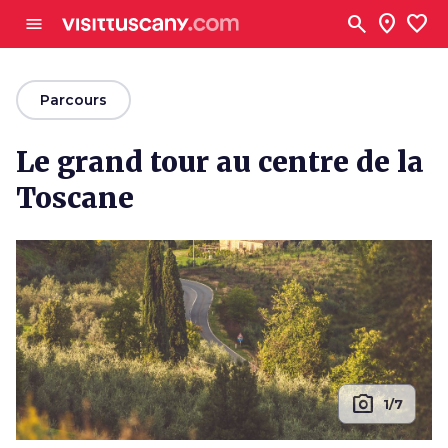
Aller au contenu principal
search
location_on
favorite
menu
arrow_back
Parcours
Le grand tour au centre de la
Toscane
photo_camera
1/7