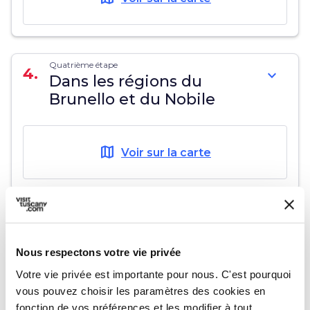
Quatrième étape
4.
expand_more
Dans les régions du
Brunello et du Nobile
map
Voir sur la carte
Cinquième étape
5.
expand_more
Détente au spa
Nous respectons votre vie privée
Votre vie privée est importante pour nous. C'est pourquoi
map
Voir sur la carte
vous pouvez choisir les paramètres des cookies en
fonction de vos préférences et les modifier à tout