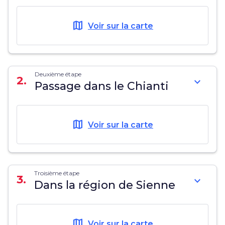
map
Voir sur la carte
Deuxième étape
2.
expand_more
Passage dans le Chianti
map
Voir sur la carte
Troisième étape
3.
expand_more
Dans la région de Sienne
map
Voir sur la carte