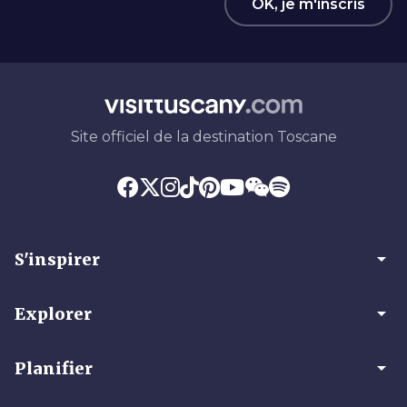
OK, je m'inscris
Site officiel de la destination Toscane
arrow_drop_down
S'inspirer
arrow_drop_down
Explorer
arrow_drop_down
Planifier