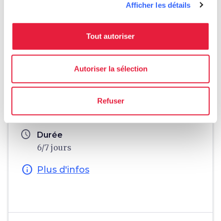
Afficher les détails
Tout autoriser
fullscreen
Esplora su mappa
Autoriser la sélection
Informations
Refuser
directions
Moyen et durée
En moto, 490 km
schedule
Durée
6/7 jours
info
Plus d'infos