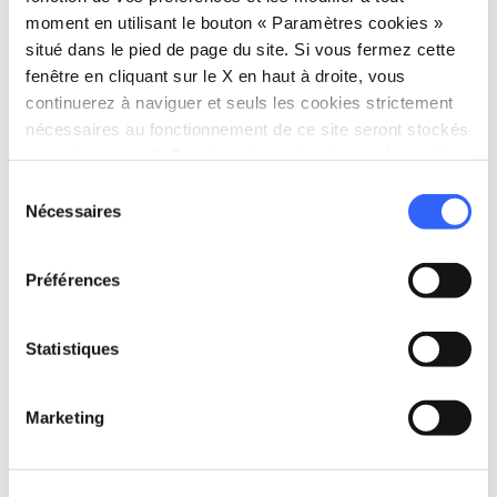
moment en utilisant le bouton « Paramètres cookies »
situé dans le pied de page du site. Si vous fermez cette
Sixième étape
fenêtre en cliquant sur le X en haut à droite, vous
6.
expand_more
De la Maremme à
continuerez à naviguer et seuls les cookies strictement
l'Argentario
nécessaires au fonctionnement de ce site seront stockés
sur votre appareil. Pour tous les autres types de cookies,
nous avons besoin de votre consentement.
Sélection
map
Nécessaires
Voir sur la carte
du
consentement
Préférences
Statistiques
Marketing