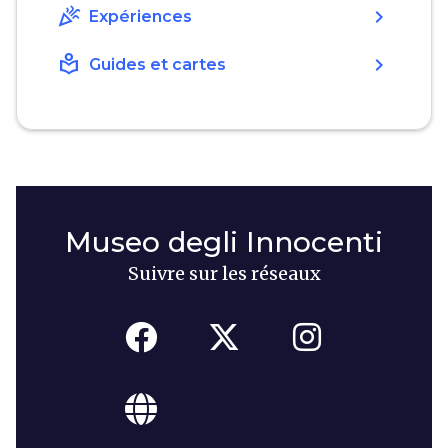
celebration
chevron_right
Expériences
local_library
chevron_right
Guides et cartes
Museo degli Innocenti
Suivre sur les réseaux