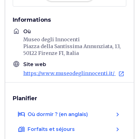
Informations
home
Où
Museo degli Innocenti
Piazza della Santissima Annunziata, 13,
50122 Firenze FI, Italia
language
Site web
https://www.museodeglinnocenti.it/
open_in_new
Planifier
hotel
chevron_right
Où dormir ? (en anglais)
holiday_village
chevron_right
Forfaits et séjours