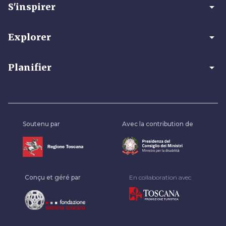
arrow_drop_down
S'inspirer
arrow_drop_down
Explorer
arrow_drop_down
Planifier
Soutenu par
Avec la contribution de
Conçu et géré par
En collaboration avec