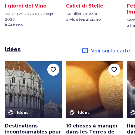
I giorni del Vino
Calici di Stelle
Fêt
Im
Du 25 avr. 2026 au 27 sept.
24 juillet - 16 août
2026
à Montepulciano
Sep
à Arezzo
à I
Idées
map
Voir sur la carte
favorite_border
favorite_border
color_lens
color_lens
color_le
Idées
Idées
Destinations
10 choses à manger
Iti
incontournables pour
dans les Terres de
dan