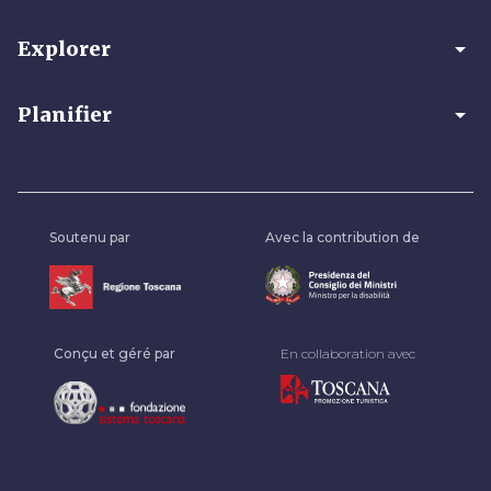
arrow_drop_down
Explorer
arrow_drop_down
Planifier
Soutenu par
Avec la contribution de
Conçu et géré par
En collaboration avec