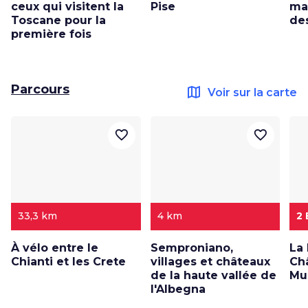
ceux qui visitent la
Pise
ma
Toscane pour la
de
première fois
Parcours
map
Voir sur la carte
favorite_border
favorite_border
33,3 km
4 km
2
À vélo entre le
Semproniano,
La
Chianti et les Crete
villages et châteaux
Ch
de la haute vallée de
Mu
l'Albegna