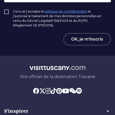
J'ai lu et j'accepte le
politique de confidentialité
et
j’autorise le traitement de mes données personnelles en
vertu du Décret Législatif 196/2003 et du RGPD
(Règlement UE 679/2016).
OK, je m'inscris
Site officiel de la destination Toscane
arrow_drop_down
S'inspirer