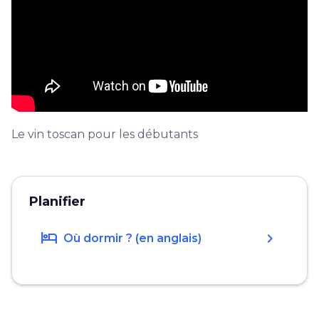
Le vin toscan pour les débutants
Planifier
hotel
chevron_right
Où dormir ? (en anglais)