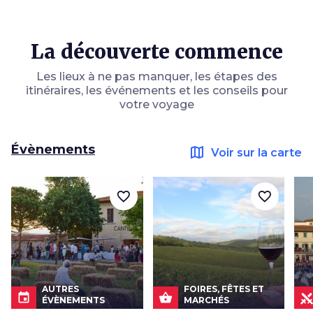
La découverte commence
Les lieux à ne pas manquer, les étapes des
itinéraires, les événements et les conseils pour
votre voyage
Évènements
map
Voir sur la carte
favorite_border
favorite_border
AUTRES
FOIRES, FÊTES ET
event
shopping_basket
ÉVÈNEMENTS
MARCHÉS