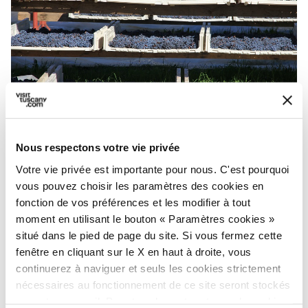
Elba Aleatico Passito AOCG - Credit:
AIS Elba
Nous respectons votre vie privée
Le vin
Aleatico Passito AOCG
de l’
Île d'Elbe
Votre vie privée est importante pour nous. C'est pourquoi
est produit à partir de raisins provenant
vous pouvez choisir les paramètres des cookies en
fonction de vos préférences et les modifier à tout
entièrement du cépage Aleatico. Ce doux
moment en utilisant le bouton « Paramètres cookies »
nectar a une histoire très ancienne et on dit
situé dans le pied de page du site. Si vous fermez cette
même qu'il était très apprécié des Grecs et des
fenêtre en cliquant sur le X en haut à droite, vous
Romains. Napoléon aimait également le
continuerez à naviguer et seuls les cookies strictement
nécessaires au fonctionnement de ce site seront stockés
déguster lors de son séjour sur l'Île d'Elbe.
sur votre appareil. Pour tous les autres types de cookies,