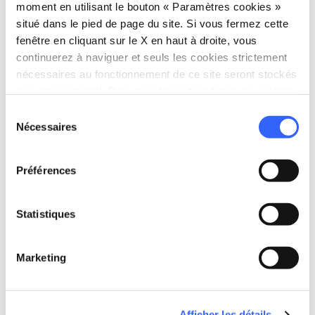
moment en utilisant le bouton « Paramètres cookies »
situé dans le pied de page du site. Si vous fermez cette
fenêtre en cliquant sur le X en haut à droite, vous
continuerez à naviguer et seuls les cookies strictement
category
Catégorie
nécessaires au fonctionnement de ce site seront stockés
Vin, huile et miel
sur votre appareil. Pour tous les autres types de cookies,
nous avons besoin de votre consentement.
place
Sélection
Origine
Nécessaires
du
Montepulciano
consentement
stars
Nom
Préférences
AOCG (Appellation d’Origine Contrôlée
et Garantie)
home
Statistiques
Consortium de référence
Consorzio del Vino Nobile di
Montepulciano (Consortium du Vin
Marketing
Noble de Montepulciano)
Afficher les détails