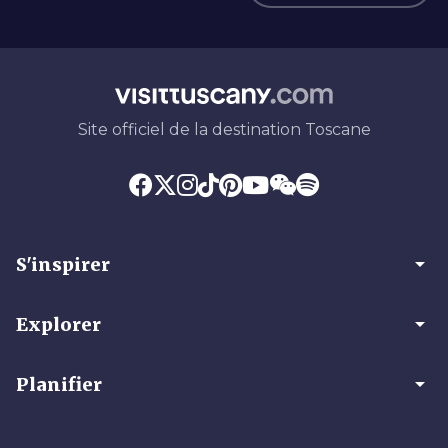
Site officiel de la destination Toscane
arrow_drop_down
S'inspirer
arrow_drop_down
Explorer
arrow_drop_down
Planifier