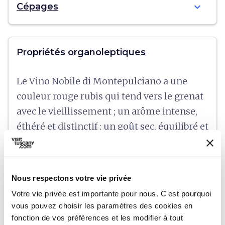
expand_more
Cépages
Propriétés organoleptiques
Le Vino Nobile di Montepulciano a une
couleur rouge rubis qui tend vers le grenat
avec le vieillissement ; un arôme intense,
éthéré et distinctif ; un goût sec, équilibré et
persistant, avec une possible note boisée.
Le taux d'alcool minimum est de 12,5 %,
13 % pour la Riserva.
Nous respectons votre vie privée
Votre vie privée est importante pour nous. C'est pourquoi
vous pouvez choisir les paramètres des cookies en
fonction de vos préférences et les modifier à tout
expand_more
Gastronomie