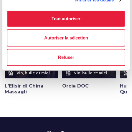
Plus de saveurs dans
Vin, huile et miel
Tout autoriser
favorite_border
favorite_border
Autoriser la sélection
Refuser
liquor
liquor
liquor
Vin, huile et miel
Vin, huile et miel
L'Elisir di China
Orcia DOC
Huil
Massagli
Quer