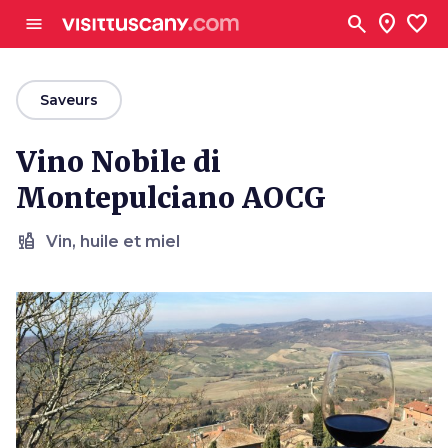
Aller au contenu principal
search
location_on
favorite
menu
arrow_back
Saveurs
Vino Nobile di
Montepulciano AOCG
liquor
Vin, huile et miel