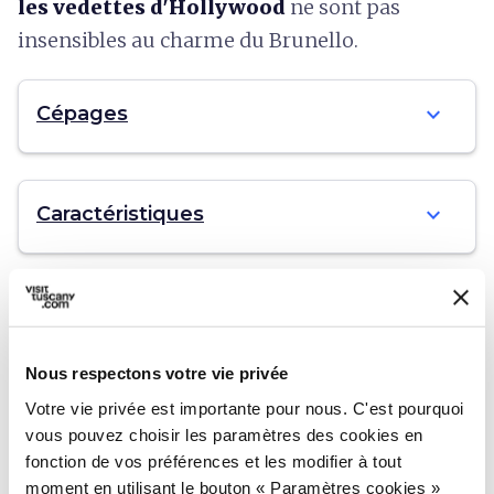
les vedettes d'Hollywood
ne sont pas
insensibles au charme du Brunello.
expand_more
Cépages
expand_more
Caractéristiques
expand_more
Gastronomie
Nous respectons votre vie privée
Votre vie privée est importante pour nous. C'est pourquoi
info
Informations
vous pouvez choisir les paramètres des cookies en
fonction de vos préférences et les modifier à tout
language
https://www.consorziobrunellodimontalcino.it/it/home/home
moment en utilisant le bouton « Paramètres cookies »