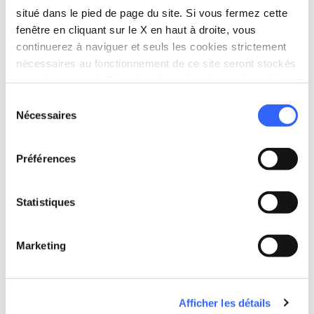
situé dans le pied de page du site. Si vous fermez cette
fenêtre en cliquant sur le X en haut à droite, vous
category
continuerez à naviguer et seuls les cookies strictement
Catégorie
nécessaires au fonctionnement de ce site seront stockés
Vin, huile et miel
sur votre appareil. Pour tous les autres types de cookies,
place
Origine
nous avons besoin de votre consentement.
Sélection
Montalcino
Nécessaires
du
stars
Nom
consentement
AOCG (Appellation d’Origine Contrôlée
Préférences
et Garantie)
home
Consortium de référence
Statistiques
Consorzio del Vino Brunello di
Montalcino (Consortium du Vin
Brunello di Montalcino)
Marketing
Afficher les détails