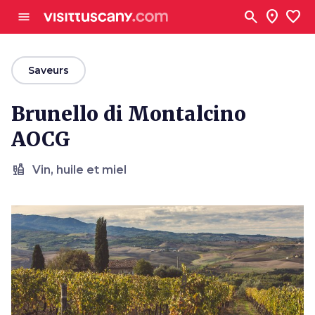
Aller au contenu principal
search
location_on
favorite
menu
arrow_back
Saveurs
Brunello di Montalcino
AOCG
liquor
Vin, huile et miel