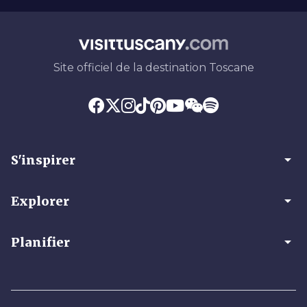
Site officiel de la destination Toscane
arrow_drop_down
S'inspirer
arrow_drop_down
Explorer
arrow_drop_down
Planifier