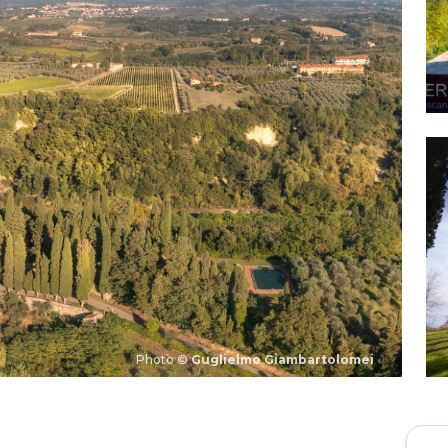
Photo ©
Guglielmo Giambartolomei