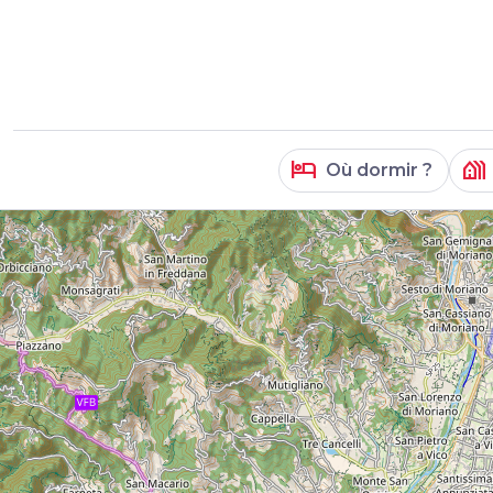
hotel
holiday_village
Où dormir ?