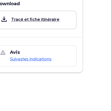
ownload
save_alt
Tracé et fiche itinéraire
warning_amber
Avis
Suivezles indications