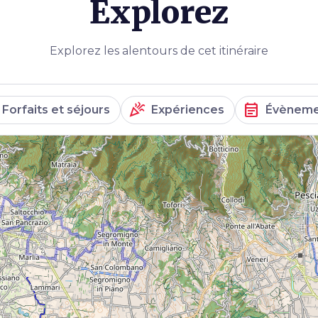
Explorez
Explorez les alentours de cet itinéraire
celebration
event_note
Forfaits et séjours
Expériences
Évèneme