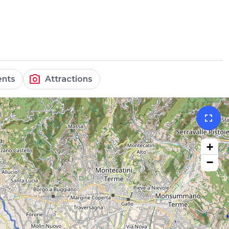
photo_camera
nts
Attractions
fullscreen
+
−