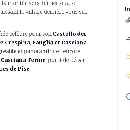
la montée vers Terricciola, le
I
issant le village derrière vous sur
directions
ifiée célèbre pour son
Castello dei
straigh
ez
Crespina
,
Fauglia
et Casciana
réable et panoramique... encore
à
Casciana Terme
, point de départ
res de Pise
.
in