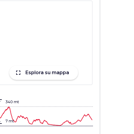
fullscreen
Esplora su mappa
lign_top
340 mt
gn_bottom
7 mt