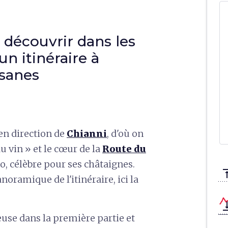
découvrir dans les
un itinéraire à
isanes
en direction de
Chianni
, d'où on
 du vin » et le cœur de la
Route du
to, célèbre pour ses châtaignes.
vertical_a
anoramique de l'itinéraire, ici la
vertical_ali
use dans la première partie et