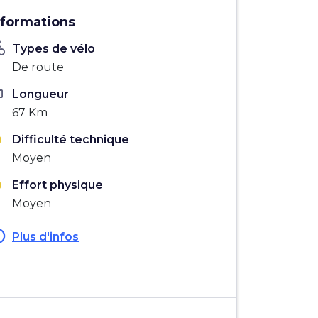
nformations
_bike
Types de vélo
De route
ten
Longueur
67 Km
Difficulté technique
Moyen
Effort physique
Moyen
fo
Plus d'infos